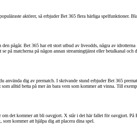
populäraste aktörer, så erbjuder Bet 365 flera härliga spelfunktioner. 
 den pågår. Bet 365 har ett stort utbud av liveodds, några av idrotterna
t se på matcherna på någon annan streamingtjänst eller betalkanal och det
a du använda dig av prematch. I skrivande stund erbjuder Bet 365 premat
 som alltid betta på mer än bara vem som kommer att vinna. Till exempel 
r om det kommer att bli oavgjort. X står i det här fallet för oavgjort. På
k, som kommer att hjälpa dig att placera dina spel.