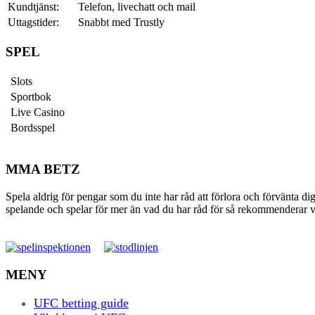
Kundtjänst:
Telefon, livechatt och mail
Uttagstider:
Snabbt med Trustly
SPEL
Slots
Sportbok
Live Casino
Bordsspel
MMA BETZ
Spela aldrig för pengar som du inte har råd att förlora och förvänta di
spelande och spelar för mer än vad du har råd för så rekommenderar vi 
MENY
UFC betting guide