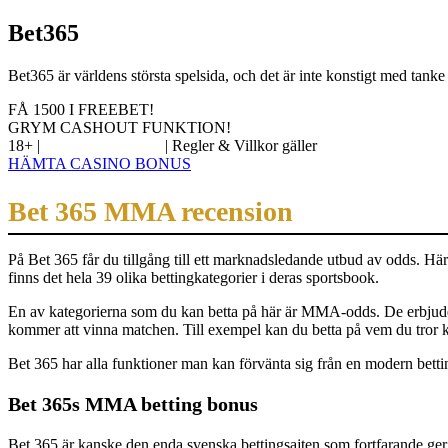
Bet365
Bet365 är världens största spelsida, och det är inte konstigt med ta
FÅ 1500 I FREEBET!
GRYM CASHOUT FUNKTION!
18+ |
www.stodlinjen.se
| Regler & Villkor gäller
HÄMTA CASINO BONUS
Bet 365 MMA recension
På Bet 365 får du tillgång till ett marknadsledande utbud av odds. Här 
finns det hela 39 olika bettingkategorier i deras sportsbook.
En av kategorierna som du kan betta på här är MMA-odds. De erbjuder
kommer att vinna matchen. Till exempel kan du betta på vem du tror k
Bet 365 har alla funktioner man kan förvänta sig från en modern betti
Bet 365s MMA betting bonus
Bet 365 är kanske den enda svenska bettingsajten som fortfarande ger 