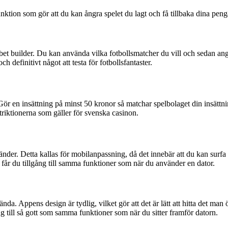
ktion som gör att du kan ångra spelet du lagt och få tillbaka dina peng
 builder. Du kan använda vilka fotbollsmatcher du vill och sedan ange up
definitivt något att testa för fotbollsfantaster.
 Gör en insättning på minst 50 kronor så matchar spelbolaget din insättn
striktionerna som gäller för svenska casinon.
nder. Detta kallas för mobilanpassning, då det innebär att du kan surf
r får du tillgång till samma funktioner som när du använder en dator.
da. Appens design är tydlig, vilket gör att det är lätt att hitta det man
g till så gott som samma funktioner som när du sitter framför datorn.