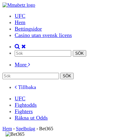
UFC
Hem
Bettingsidor
Casino utan svensk licens
More
Tillbaka
UFC
Fightodds
Fighters
Räkna ut Odds
Hem
›
Spelbolag
›
Bet365