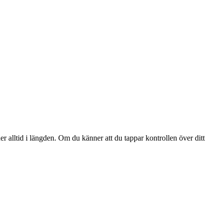
er alltid i längden. Om du känner att du tappar kontrollen över ditt