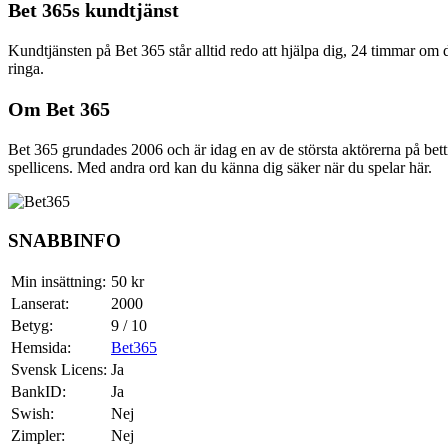
Bet 365s kundtjänst
Kundtjänsten på Bet 365 står alltid redo att hjälpa dig, 24 timmar om 
ringa.
Om Bet 365
Bet 365 grundades 2006 och är idag en av de största aktörerna på bett
spellicens. Med andra ord kan du känna dig säker när du spelar här.
SNABBINFO
Min insättning:
50 kr
Lanserat:
2000
Betyg:
9 / 10
Hemsida:
Bet365
Svensk Licens:
Ja
BankID:
Ja
Swish:
Nej
Zimpler:
Nej