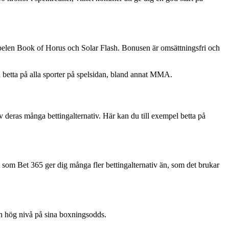
spelen Book of Horus och Solar Flash. Bonusen är omsättningsfri och
 betta på alla sporter på spelsidan, bland annat MMA.
 deras många bettingalternativ. Här kan du till exempel betta på
om Bet 365 ger dig många fler bettingalternativ än, som det brukar
en hög nivå på sina boxningsodds.