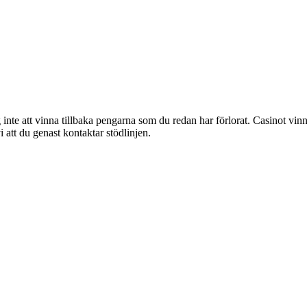
g inte att vinna tillbaka pengarna som du redan har förlorat. Casinot vinn
att du genast kontaktar stödlinjen.