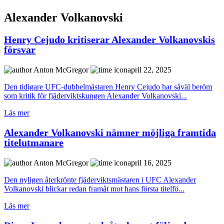
Alexander Volkanovski
Henry Cejudo kritiserar Alexander Volkanovskis
försvar
Anton McGregor
april 22, 2025
Den tidigare UFC-dubbelmästaren Henry Cejudo har såväl beröm
som kritik för fjäderviktskungen Alexander Volkanovski...
Läs mer
Alexander Volkanovski nämner möjliga framtida
titelutmanare
Anton McGregor
april 16, 2025
Den nyligen återkrönte fjäderviktsmästaren i UFC Alexander
Volkanovski blickar redan framåt mot hans första titelfö...
Läs mer