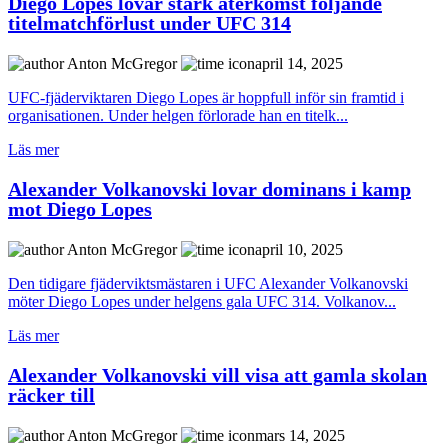
Diego Lopes lovar stark återkomst följande
titelmatchförlust under UFC 314
Anton McGregor
april 14, 2025
UFC-fjäderviktaren Diego Lopes är hoppfull inför sin framtid i
organisationen. Under helgen förlorade han en titelk...
Läs mer
Alexander Volkanovski lovar dominans i kamp
mot Diego Lopes
Anton McGregor
april 10, 2025
Den tidigare fjäderviktsmästaren i UFC Alexander Volkanovski
möter Diego Lopes under helgens gala UFC 314. Volkanov...
Läs mer
Alexander Volkanovski vill visa att gamla skolan
räcker till
Anton McGregor
mars 14, 2025