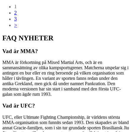
1
2
3
>
FAQ NYHETER
Vad är MMA?
MMA är förkortning på Mixed Martial Arts, och är en
sammansättning av olika kampsportsgrener. Matcherna utspelar sig i
antingen en bur eller en ring beroende på vilken organisation som
håller i tävlingen. En variant av sporten fanns redan under den
antika Grekland, men gick då under namnet Pankration. Den
moderna versionen har sin start i samband med den första UFC-
galan som ägde rum 1993.
Vad är UFC?
UFC, eller Ultimate Fighting Championship, är världens största
MMA-organisation som funnits sedan 1993. Den skapades av bland
annat Gracie-familjen, som i sin tur grundade sporten Brasiliansk Jiu