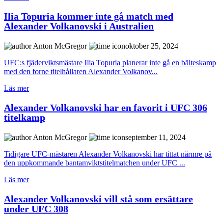
Ilia Topuria kommer inte gå match med
Alexander Volkanovski i Australien
Anton McGregor
oktober 25, 2024
UFC:s fjäderviktsmästare Ilia Topuria planerar inte gå en bälteskamp
med den forne titelhållaren Alexander Volkanov...
Läs mer
Alexander Volkanovski har en favorit i UFC 306
titelkamp
Anton McGregor
september 11, 2024
Tidigare UFC-mästaren Alexander Volkanovski har tittat närmre på
den uppkommande bantamviktstitelmatchen under UFC ...
Läs mer
Alexander Volkanovski vill stå som ersättare
under UFC 308