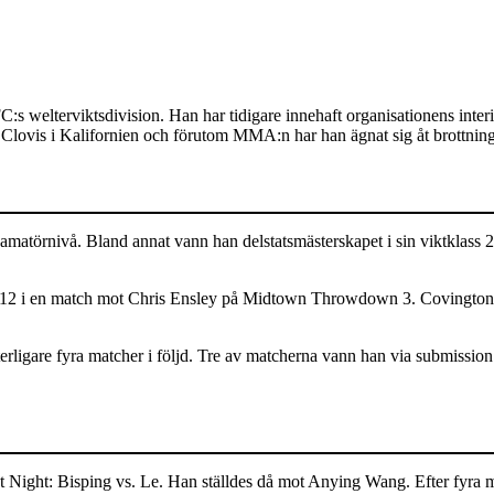
welterviktsdivision. Han har tidigare innehaft organisationens interimt
lovis i Kalifornien och förutom MMA:n har han ägnat sig åt brottning 
matörnivå. Bland annat vann han delstatsmästerskapet i sin viktklass 2
012 i en match mot Chris Ensley på Midtown Throwdown 3. Covington t
tterligare fyra matcher i följd. Tre av matcherna vann han via submissio
ight: Bisping vs. Le. Han ställdes då mot Anying Wang. Efter fyra mi