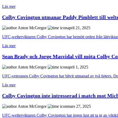
Läs mer
Colby Covington utmanar Paddy Pimblett till wel
Anton McGregor
april 21, 2025
UFC-welterviktaren Colby Covington har bemött orden från lättviktare
Läs mer
Sean Brady och Jorge Masvidal vill möta Colby Co
Anton McGregor
april 1, 2025
UFC-veteranen Colby Covington har blivit utmanad av två fajters. Den
Läs mer
Colby Covington inte intresserad i match mot Mic
Anton McGregor
mars 27, 2025
UFC-welterviktaren Colby Covington har ingen lust att ta ig an viktk