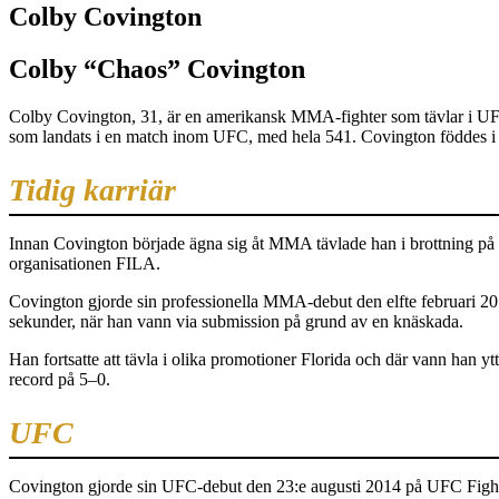
Colby Covington
Colby “Chaos” Covington
Colby Covington, 31, är en amerikansk MMA-fighter som tävlar i UFC:s 
som landats i en match inom UFC, med hela 541. Covington föddes i C
Tidig karriär
Innan Covington började ägna sig åt MMA tävlade han i brottning på a
organisationen FILA.
Covington gjorde sin professionella MMA-debut den elfte februari 2
sekunder, när han vann via submission på grund av en knäskada.
Han fortsatte att tävla i olika promotioner Florida och där vann han y
record på 5–0.
UFC
Covington gjorde sin UFC-debut den 23:e augusti 2014 på UFC Fight N