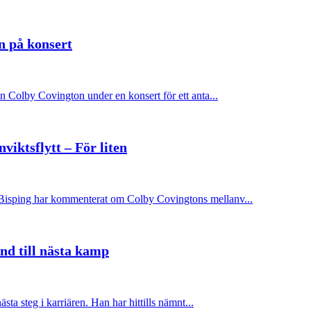
n på konsert
n Colby Covington under en konsert för ett anta...
iktsflytt – För liten
Bisping har kommenterat om Colby Covingtons mellanv...
nd till nästa kamp
ta steg i karriären. Han har hittills nämnt...