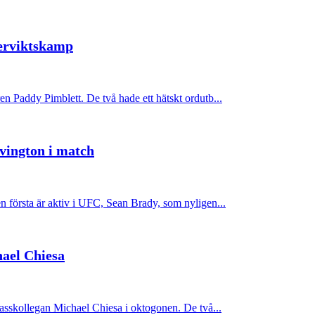
terviktskamp
n Paddy Pimblett. De två hade ett hätskt ordutb...
vington i match
 första är aktiv i UFC, Sean Brady, som nyligen...
hael Chiesa
lasskollegan Michael Chiesa i oktogonen. De två...