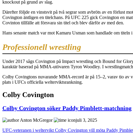
knockout på grund av slag.
Därefter följde en vinstsvit på två segrar som avbröts av en förlust mo
Covington äntligen en titelchans. På UFC 225 gick Covington en matc
Covinton tillfälle att försvara sin titel och blev därför av med den.
Hans senaste match var mot Kamaru Usman som handlade om titeln i wel
Professionell wrestling
Under 2017 sågs Covington på Impact wrestling och Bound for Glory
karaktär baserad på MMA-utövaren Tyron Woodley. I wrestlingmatch
Colby Covingtons nuvarande MMA-record är på 15–2, varav tio av vins
plats i UFCs officiella welterviktsrankning.
Colby Covington
Colby Covington söker Paddy Pimblett-matchning
Anton McGregor
juli 3, 2025
UFC-veteranen i weltervikt Colby Covington vill möta Paddy Pimblett h