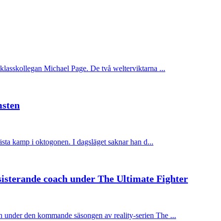
lasskollegan Michael Page. De två welterviktarna ...
msten
sta kamp i oktogonen. I dagsläget saknar han d...
sterande coach under The Ultimate Fighter
under den kommande säsongen av reality-serien The ...