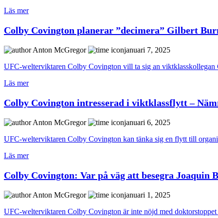
Läs mer
Colby Covington planerar ”decimera” Gilbert Burn
Anton McGregor
januari 7, 2025
UFC-welterviktaren Colby Covington vill ta sig an viktklasskollegan Gi
Läs mer
Colby Covington intresserad i viktklassflytt – Nä
Anton McGregor
januari 6, 2025
UFC-welterviktaren Colby Covington kan tänka sig en flytt till organi
Läs mer
Colby Covington: Var på väg att besegra Joaquin 
Anton McGregor
januari 1, 2025
UFC-welterviktaren Colby Covington är inte nöjd med doktorstoppet 