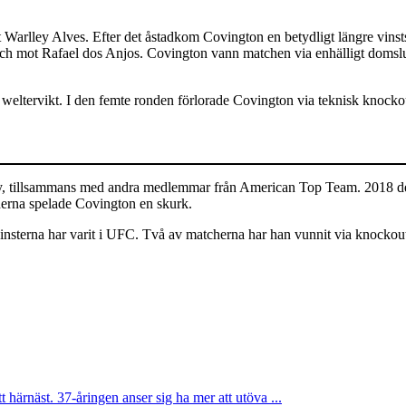
t Warlley Alves. Efter det åstadkom Covington en betydligt längre vinstsvi
h mot Rafael dos Anjos. Covington vann matchen via enhälligt domslut
tervikt. I den femte ronden förlorade Covington via teknisk knockout. 
, tillsammans med andra medlemmar från American Top Team. 2018 del
erna spelade Covington en skurk.
terna har varit i UFC. Två av matcherna har han vunnit via knockout, 
ärnäst. 37-åringen anser sig ha mer att utöva ...