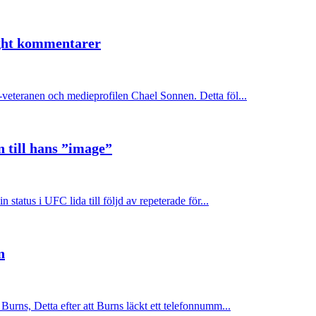
ight kommentarer
eteranen och medieprofilen Chael Sonnen. Detta föl...
 till hans ”image”
tatus i UFC lida till följd av repeterade för...
n
rns, Detta efter att Burns läckt ett telefonnumm...