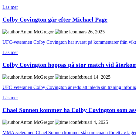
Läs mer
Colby Covington går efter Michael Page
Anton McGregor
mars 26, 2025
UFC-veteranen Colby Covington har svarat på kommentarer från viktk
Läs mer
Colby Covington hoppas på stor match vid återko
Anton McGregor
februari 14, 2025
UFC-veteranen Colby Covington är redo att inleda sin träning inför nä
Läs mer
Chael Sonnen kommer ha Colby Covington som assi
Anton McGregor
februari 4, 2025
MMA-veteranen Chael Sonnen kommer stå som coach för ett av lagen 