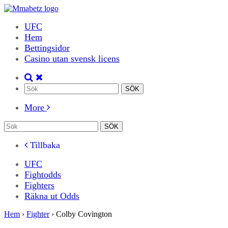
UFC
Hem
Bettingsidor
Casino utan svensk licens
More
Tillbaka
UFC
Fightodds
Fighters
Räkna ut Odds
Hem
›
Fighter
›
Colby Covington