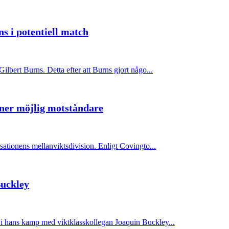
s i potentiell match
lbert Burns. Detta efter att Burns gjort någo...
mner möjlig motståndare
sationens mellanviktsdivision. Enligt Covingto...
Buckley
i hans kamp med viktklasskollegan Joaquin Buckley...