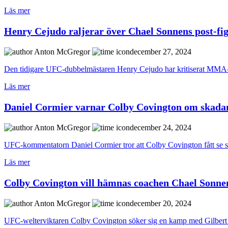
Läs mer
Henry Cejudo raljerar över Chael Sonnens post-f
Anton McGregor
december 27, 2024
Den tidigare UFC-dubbelmästaren Henry Cejudo har kritiserat MMA-v
Läs mer
Daniel Cormier varnar Colby Covington om skadan
Anton McGregor
december 24, 2024
UFC-kommentatorn Daniel Cormier tror att Colby Covington fått se sin s
Läs mer
Colby Covington vill hämnas coachen Chael Sonne
Anton McGregor
december 20, 2024
UFC-welterviktaren Colby Covington söker sig en kamp med Gilbert Bu