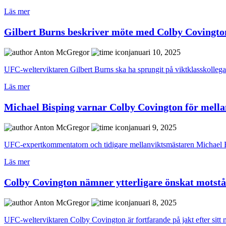
Läs mer
Gilbert Burns beskriver möte med Colby Covingto
Anton McGregor
januari 10, 2025
UFC-welterviktaren Gilbert Burns ska ha sprungit på viktklasskollega
Läs mer
Michael Bisping varnar Colby Covington för mellanv
Anton McGregor
januari 9, 2025
UFC-expertkommentatorn och tidigare mellanviktsmästaren Michael 
Läs mer
Colby Covington nämner ytterligare önskat motstå
Anton McGregor
januari 8, 2025
UFC-welterviktaren Colby Covington är fortfarande på jakt efter sitt näs