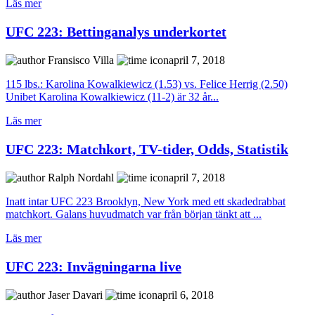
Läs mer
UFC 223: Bettinganalys underkortet
Fransisco Villa
april 7, 2018
115 lbs.: Karolina Kowalkiewicz (1.53) vs. Felice Herrig (2.50)
Unibet Karolina Kowalkiewicz (11-2) är 32 år...
Läs mer
UFC 223: Matchkort, TV-tider, Odds, Statistik
Ralph Nordahl
april 7, 2018
Inatt intar UFC 223 Brooklyn, New York med ett skadedrabbat
matchkort. Galans huvudmatch var från början tänkt att ...
Läs mer
UFC 223: Invägningarna live
Jaser Davari
april 6, 2018