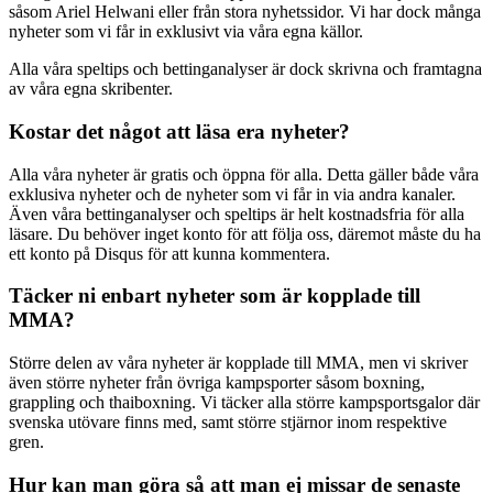
såsom Ariel Helwani eller från stora nyhetssidor. Vi har dock många
nyheter som vi får in exklusivt via våra egna källor.
Alla våra speltips och bettinganalyser är dock skrivna och framtagna
av våra egna skribenter.
Kostar det något att läsa era nyheter?
Alla våra nyheter är gratis och öppna för alla. Detta gäller både våra
exklusiva nyheter och de nyheter som vi får in via andra kanaler.
Även våra bettinganalyser och speltips är helt kostnadsfria för alla
läsare. Du behöver inget konto för att följa oss, däremot måste du ha
ett konto på Disqus för att kunna kommentera.
Täcker ni enbart nyheter som är kopplade till
MMA?
Större delen av våra nyheter är kopplade till MMA, men vi skriver
även större nyheter från övriga kampsporter såsom boxning,
grappling och thaiboxning. Vi täcker alla större kampsportsgalor där
svenska utövare finns med, samt större stjärnor inom respektive
gren.
Hur kan man göra så att man ej missar de senaste