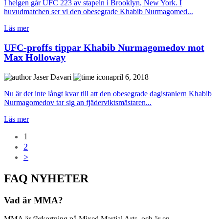
I helgen går UFC 223 av stapeln i Brooklyn, New York. I
huvudmatchen ser vi den obesegrade Khabib Nurmagomed...
Läs mer
UFC-proffs tippar Khabib Nurmagomedov mot
Max Holloway
Jaser Davari
april 6, 2018
Nu är det inte långt kvar till att den obesegrade dagistaniern Khabib
Nurmagomedov tar sig an fjäderviktsmästaren...
Läs mer
1
2
>
FAQ NYHETER
Vad är MMA?
MMA är förkortning på Mixed Martial Arts, och är en