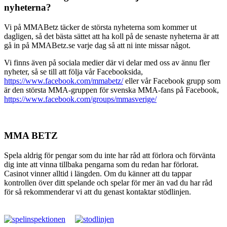
nyheterna?
Vi på MMABetz täcker de största nyheterna som kommer ut
dagligen, så det bästa sättet att ha koll på de senaste nyheterna är att
gå in på MMABetz.se varje dag så att ni inte missar något.
Vi finns även på sociala medier där vi delar med oss av ännu fler
nyheter, så se till att följa vår Facebooksida,
https://www.facebook.com/mmabetz/
eller vår Facebook grupp som
är den största MMA-gruppen för svenska MMA-fans på Facebook,
https://www.facebook.com/groups/mmasverige/
MMA BETZ
Spela aldrig för pengar som du inte har råd att förlora och förvänta
dig inte att vinna tillbaka pengarna som du redan har förlorat.
Casinot vinner alltid i längden. Om du känner att du tappar
kontrollen över ditt spelande och spelar för mer än vad du har råd
för så rekommenderar vi att du genast kontaktar stödlinjen.