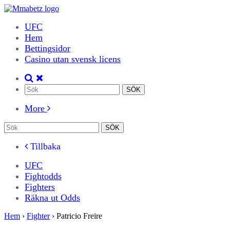
UFC
Hem
Bettingsidor
Casino utan svensk licens
More
Tillbaka
UFC
Fightodds
Fighters
Räkna ut Odds
Hem
›
Fighter
›
Patricio Freire