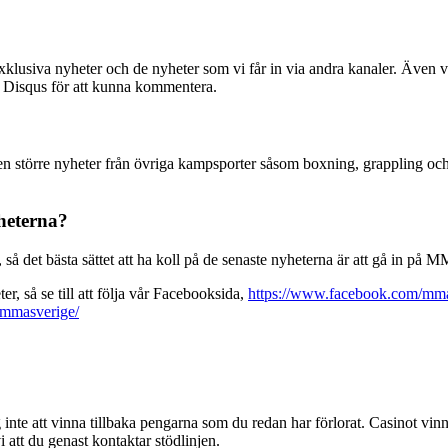
exklusiva nyheter och de nyheter som vi får in via andra kanaler. Även vå
på Disqus för att kunna kommentera.
en större nyheter från övriga kampsporter såsom boxning, grappling och
heterna?
det bästa sättet att ha koll på de senaste nyheterna är att gå in på MM
r, så se till att följa vår Facebooksida,
https://www.facebook.com/mma
/mmasverige/
g inte att vinna tillbaka pengarna som du redan har förlorat. Casinot vinn
att du genast kontaktar stödlinjen.