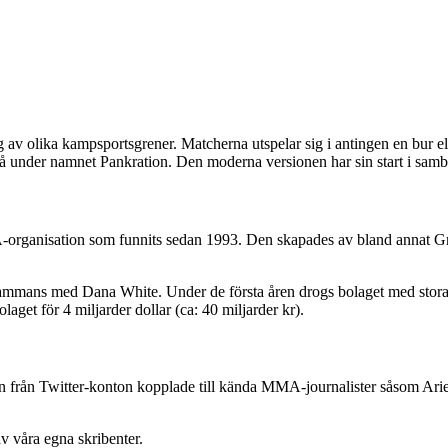
v olika kampsportsgrener. Matcherna utspelar sig i antingen en bur elle
 då under namnet Pankration. Den moderna versionen har sin start i s
rganisation som funnits sedan 1993. Den skapades av bland annat Gracie
lsammans med Dana White. Under de första åren drogs bolaget med sto
get för 4 miljarder dollar (ca: 40 miljarder kr).
n från Twitter-konton kopplade till kända MMA-journalister såsom Arie
v våra egna skribenter.