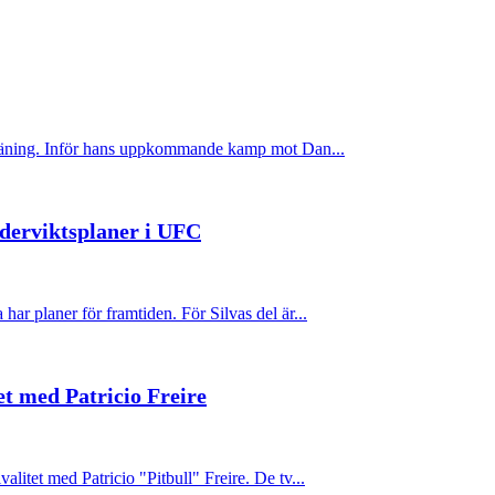
n träning. Inför hans uppkommande kamp mot Dan...
jäderviktsplaner i UFC
har planer för framtiden. För Silvas del är...
tet med Patricio Freire
alitet med Patricio "Pitbull" Freire. De tv...