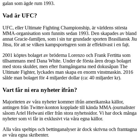
galan som ägde rum 1993.
Vad är UFC?
UFC, eller Ultimate Fighting Championship, är världens största
MMA-organisation som funnits sedan 1993. Den skapades av bland
annat Gracie-familjen, som i sin tur grundade sporten Brasiliansk Jiu
Jitsu, för att se vilken kampsportsgren som är effektivast i en fajt.
2001 köptes bolaget av bröderna Lorenzo och Frank Fertitta som
tillsammans med Dana White. Under de första åren drogs bolaget
med stora skulder, men efter framgångarna med dokusåpan The
Ultimate Fighter, lyckades man skapa en enorm vinstmaskin. 2016
sålde man bolaget för 4 miljarder dollar (ca: 40 miljarder kr).
Vart får ni era nyheter ifrån?
Majoriteten av våra nyheter kommer ifrån amerikanska källor,
antingen från Twitter-konton kopplade till kända MMA-journalister
såsom Ariel Helwani eller från stora nyhetssidor. Vi har dock många
nyheter som vi får in exklusivt via våra egna källor.
Alla våra speltips och bettinganalyser är dock skrivna och framtagna
av våra egna skribenter.