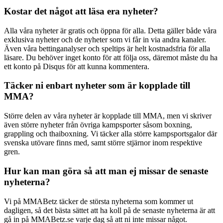
Kostar det något att läsa era nyheter?
Alla våra nyheter är gratis och öppna för alla. Detta gäller både våra
exklusiva nyheter och de nyheter som vi får in via andra kanaler.
Även våra bettinganalyser och speltips är helt kostnadsfria för alla
läsare. Du behöver inget konto för att följa oss, däremot måste du ha
ett konto på Disqus för att kunna kommentera.
Täcker ni enbart nyheter som är kopplade till
MMA?
Större delen av våra nyheter är kopplade till MMA, men vi skriver
även större nyheter från övriga kampsporter såsom boxning,
grappling och thaiboxning. Vi täcker alla större kampsportsgalor där
svenska utövare finns med, samt större stjärnor inom respektive
gren.
Hur kan man göra så att man ej missar de senaste
nyheterna?
Vi på MMABetz täcker de största nyheterna som kommer ut
dagligen, så det bästa sättet att ha koll på de senaste nyheterna är att
gå in på MMABetz.se varje dag så att ni inte missar något.