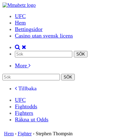
UFC
Hem
Bettingsidor
Casino utan svensk licens
More
Tillbaka
UFC
Fightodds
Fighters
Räkna ut Odds
Hem
›
Fighter
›
Stephen Thompsin