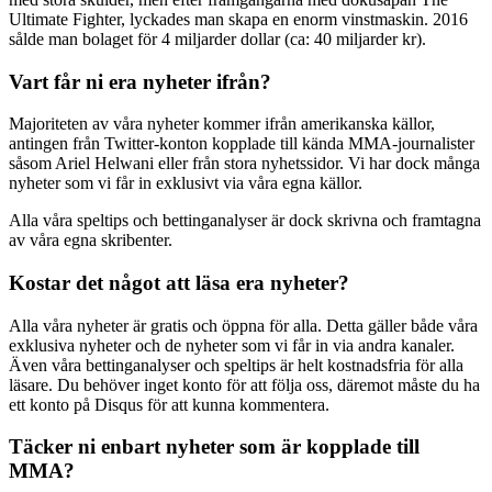
Ultimate Fighter, lyckades man skapa en enorm vinstmaskin. 2016
sålde man bolaget för 4 miljarder dollar (ca: 40 miljarder kr).
Vart får ni era nyheter ifrån?
Majoriteten av våra nyheter kommer ifrån amerikanska källor,
antingen från Twitter-konton kopplade till kända MMA-journalister
såsom Ariel Helwani eller från stora nyhetssidor. Vi har dock många
nyheter som vi får in exklusivt via våra egna källor.
Alla våra speltips och bettinganalyser är dock skrivna och framtagna
av våra egna skribenter.
Kostar det något att läsa era nyheter?
Alla våra nyheter är gratis och öppna för alla. Detta gäller både våra
exklusiva nyheter och de nyheter som vi får in via andra kanaler.
Även våra bettinganalyser och speltips är helt kostnadsfria för alla
läsare. Du behöver inget konto för att följa oss, däremot måste du ha
ett konto på Disqus för att kunna kommentera.
Täcker ni enbart nyheter som är kopplade till
MMA?