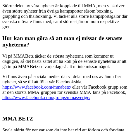
Större delen av våra nyheter är kopplade till MMA, men vi skriver
även större nyheter från övriga kampsporter såsom boxning,
grappling och thaiboxning. Vi täcker alla större kampsportsgalor där
svenska utövare finns med, samt större stjärnor inom respektive
gren.
Hur kan man göra så att man ej missar de senaste
nyheterna?
Vi på MMABetz täcker de största nyheterna som kommer ut
dagligen, så det bästa sättet att ha koll på de senaste nyheterna är att
gå in på MMABetz.se varje dag så att ni inte missar något.
Vi finns även på sociala medier där vi delar med oss av ännu fler
nyheter, så se till att följa vår Facebooksida,
https://www.facebook.com/mmabetz/
eller vår Facebook grupp som
är den största MMA-gruppen för svenska MMA-fans på Facebook,
https://www.facebook.com/groups/mmasverige/
MMA BETZ
Spela aldrig för pengar som du inte har råd att förlora och förvänta