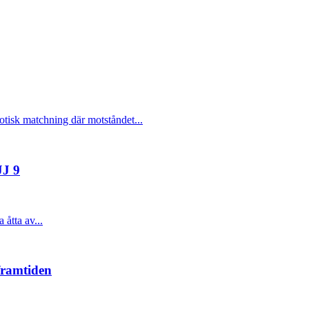
otisk matchning där motståndet...
JJ 9
åtta av...
framtiden