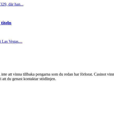
329, där han...
titeln
 Las Vegas....
g inte att vinna tillbaka pengarna som du redan har förlorat. Casinot vinn
att du genast kontaktar stödlinjen.