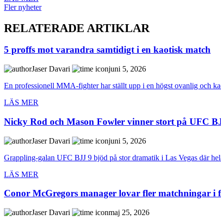
Fler nyheter
RELATERADE ARTIKLAR
5 proffs mot varandra samtidigt i en kaotisk match
Jaser Davari
juni 5, 2026
En professionell MMA-fighter har ställt upp i en högst ovanlig och ka
LÄS MER
Nicky Rod och Mason Fowler vinner stort på UFC B
Jaser Davari
juni 5, 2026
Grappling-galan UFC BJJ 9 bjöd på stor dramatik i Las Vegas där hela 
LÄS MER
Conor McGregors manager lovar fler matchningar i 
Jaser Davari
maj 25, 2026