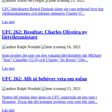
Anton McGregor
maj 25, 2022
UFC-lättviktaren Beneil Dariush säger sig vara irriterad över hur
viktklasskamraten och tidigare mästaren Charles O...
Läs mer
UFC 262: Resultat: Charles Oliveira ny
lättviktsmästare
Ralph Nordahl
maj 16, 2021
Inatt gjordes det upp om den vakanta lättviktstiteln där Michael
”Iron” Chandler (22-6) och Charles ”do Bronx” Oliv...
Läs mer
UFC 262: Allt ni behöver veta om galan
Ralph Nordahl
maj 15, 2021
Natten till söndag äger ännu en UFC-supergala att äga rum i
Houston, Texas där det kommer avgöras vem som blir näst...
Läs mer