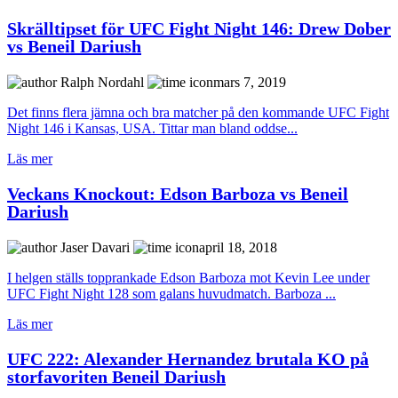
Skrälltipset för UFC Fight Night 146: Drew Dober
vs Beneil Dariush
Ralph Nordahl
mars 7, 2019
Det finns flera jämna och bra matcher på den kommande UFC Fight
Night 146 i Kansas, USA. Tittar man bland oddse...
Läs mer
Veckans Knockout: Edson Barboza vs Beneil
Dariush
Jaser Davari
april 18, 2018
I helgen ställs topprankade Edson Barboza mot Kevin Lee under
UFC Fight Night 128 som galans huvudmatch. Barboza ...
Läs mer
UFC 222: Alexander Hernandez brutala KO på
storfavoriten Beneil Dariush