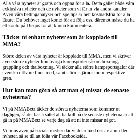
Alla våra nyheter är gratis och öppna för alla. Detta gäller både våra
exklusiva nyheter och de nyheter som vi får in via andra kanaler.
Även våra bettinganalyser och speltips är helt kostnadsfria för alla
läsare. Du behöver inget konto för att följa oss, däremot måste du ha
ett konto på Disqus för att kunna kommentera.
Täcker ni enbart nyheter som är kopplade till
MMA?
Större delen av våra nyheter är kopplade till MMA, men vi skriver
även större nyheter från övriga kampsporter såsom boxning,
grappling och thaiboxning. Vi täcker alla större kampsportsgalor där
svenska utövare finns med, samt större stjärnor inom respektive
gren.
Hur kan man göra så att man ej missar de senaste
nyheterna?
Vi på MMABetz täcker de största nyheterna som kommer ut
dagligen, så det bästa sättet att ha koll på de senaste nyheterna är att
gå in på MMABetz.se varje dag så att ni inte missar något.
Vi finns även på sociala medier där vi delar med oss av ännu fler
nyheter, så se till att följa vår Facebooksida,