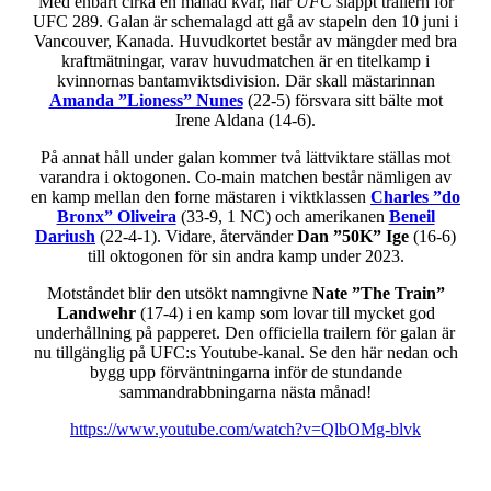
Med enbart cirka en månad kvar, har
UFC
släppt trailern för
UFC 289. Galan är schemalagd att gå av stapeln den 10 juni i
Vancouver, Kanada. Huvudkortet består av mängder med bra
kraftmätningar, varav huvudmatchen är en titelkamp i
kvinnornas bantamviktsdivision. Där skall mästarinnan
Amanda ”Lioness” Nunes
(22-5) försvara sitt bälte mot
Irene Aldana (14-6).
På annat håll under galan kommer två lättviktare ställas mot
varandra i oktogonen. Co-main matchen består nämligen av
en kamp mellan den forne mästaren i viktklassen
Charles ”do
Bronx” Oliveira
(33-9, 1 NC) och amerikanen
Beneil
Dariush
(22-4-1). Vidare, återvänder
Dan ”50K” Ige
(16-6)
till oktogonen för sin andra kamp under 2023.
Motståndet blir den utsökt namngivne
Nate ”The Train”
Landwehr
(17-4) i en kamp som lovar till mycket god
underhållning på papperet. Den officiella trailern för galan är
nu tillgänglig på UFC:s Youtube-kanal. Se den här nedan och
bygg upp förväntningarna inför de stundande
sammandrabbningarna nästa månad!
https://www.youtube.com/watch?v=QlbOMg-blvk