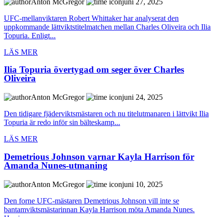
Anton McGregor
juni 27, 2025
UFC-mellanviktaren Robert Whittaker har analyserat den
uppkommande lättviktstitelmatchen mellan Charles Oliveira och Ilia
Topuria. Enligt...
LÄS MER
Ilia Topuria övertygad om seger över Charles
Oliveira
Anton McGregor
juni 24, 2025
Den tidigare fjäderviktsmästaren och nu titelutmanaren i lättvikt Ilia
Topuria är redo inför sin bälteskamp...
LÄS MER
Demetrious Johnson varnar Kayla Harrison för
Amanda Nunes-utmaning
Anton McGregor
juni 10, 2025
Den forne UFC-mästaren Demetrious Johnson vill inte se
bantamviktsmästarinnan Kayla Harrison möta Amanda Nunes.