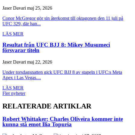
Jaser Davari
maj 25, 2026
Conor McGregor gör sin återkomst till oktagonen den 11 juli på
UFC 329, där han...
LÄS MER
Resultat från UFC BJJ 8: Mikey Musumeci
försvarar titeln
Jaser Davari
maj 22, 2026
Under torsdagsnatten gick UFC BJJ 8 av stapeln i UFC:s Meta
Apex i Las Vegas....
LÄS MER
Fler nyheter
RELATERADE ARTIKLAR
Robert Whittaker: Charles Oliveira kommer inte
kunna stå emot Ilia Topuria