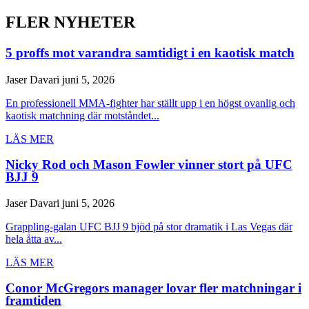
FLER NYHETER
5 proffs mot varandra samtidigt i en kaotisk match
Jaser Davari
juni 5, 2026
En professionell MMA-fighter har ställt upp i en högst ovanlig och
kaotisk matchning där motståndet...
LÄS MER
Nicky Rod och Mason Fowler vinner stort på UFC
BJJ 9
Jaser Davari
juni 5, 2026
Grappling-galan UFC BJJ 9 bjöd på stor dramatik i Las Vegas där
hela åtta av...
LÄS MER
Conor McGregors manager lovar fler matchningar i
framtiden