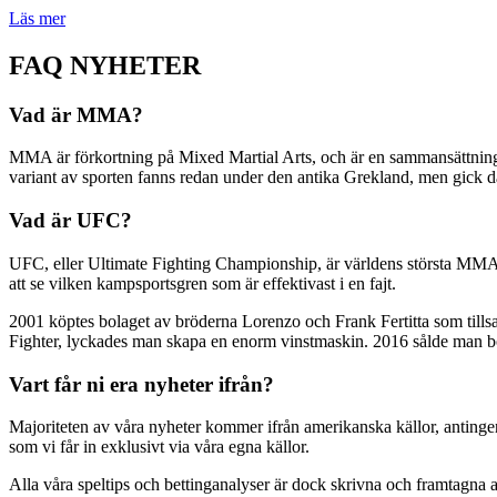
Läs mer
FAQ NYHETER
Vad är MMA?
MMA är förkortning på Mixed Martial Arts, och är en sammansättning a
variant av sporten fanns redan under den antika Grekland, men gick
Vad är UFC?
UFC, eller Ultimate Fighting Championship, är världens största MMA-o
att se vilken kampsportsgren som är effektivast i en fajt.
2001 köptes bolaget av bröderna Lorenzo och Frank Fertitta som til
Fighter, lyckades man skapa en enorm vinstmaskin. 2016 sålde man bola
Vart får ni era nyheter ifrån?
Majoriteten av våra nyheter kommer ifrån amerikanska källor, antinge
som vi får in exklusivt via våra egna källor.
Alla våra speltips och bettinganalyser är dock skrivna och framtagna a