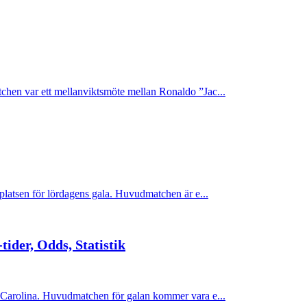
hen var ett mellanviktsmöte mellan Ronaldo ”Jac...
latsen för lördagens gala. Huvudmatchen är e...
ider, Odds, Statistik
Carolina. Huvudmatchen för galan kommer vara e...