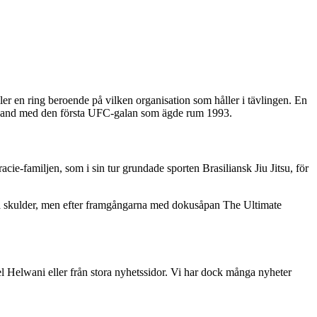
r en ring beroende på vilken organisation som håller i tävlingen. En
amband med den första UFC-galan som ägde rum 1993.
-familjen, som i sin tur grundade sporten Brasiliansk Jiu Jitsu, för
ra skulder, men efter framgångarna med dokusåpan The Ultimate
l Helwani eller från stora nyhetssidor. Vi har dock många nyheter