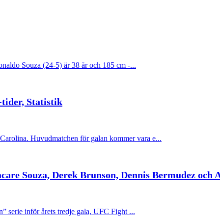
naldo Souza (24-5) är 38 år och 185 cm -...
ider, Statistik
Carolina. Huvudmatchen för galan kommer vara e...
acare Souza, Derek Brunson, Dennis Bermudez och A
 serie inför årets tredje gala, UFC Fight ...