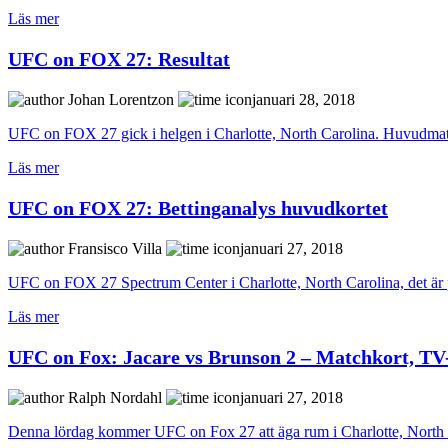
Läs mer
UFC on FOX 27: Resultat
Johan Lorentzon
januari 28, 2018
UFC on FOX 27 gick i helgen i Charlotte, North Carolina. Huvudmatc
Läs mer
UFC on FOX 27: Bettinganalys huvudkortet
Fransisco Villa
januari 27, 2018
UFC on FOX 27 Spectrum Center i Charlotte, North Carolina, det är p
Läs mer
UFC on Fox: Jacare vs Brunson 2 – Matchkort, TV-t
Ralph Nordahl
januari 27, 2018
Denna lördag kommer UFC on Fox 27 att äga rum i Charlotte, North 