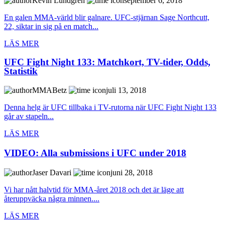
Kevin Lundgren
september 6, 2018
En galen MMA-värld blir galnare. UFC-stjärnan Sage Northcutt,
22, siktar in sig på en match...
LÄS MER
UFC Fight Night 133: Matchkort, TV-tider, Odds,
Statistik
MMABetz
juli 13, 2018
Denna helg är UFC tillbaka i TV-rutorna när UFC Fight Night 133
går av stapeln...
LÄS MER
VIDEO: Alla submissions i UFC under 2018
Jaser Davari
juni 28, 2018
Vi har nått halvtid för MMA-året 2018 och det är läge att
återuppväcka några minnen....
LÄS MER