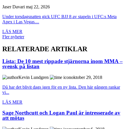
Jaser Davari
maj 22, 2026
Under torsdagsnatten gick UFC BJJ 8 av stapeln i UFC:s Meta
Apex i Las Vegas....
LÄS MER
Fler nyheter
RELATERADE ARTIKLAR
Lista: De 10 mest rippade stjärnorna inom MMA –
svensk på listan
Kevin Lundgren
oktober 29, 2018
Då har det blivit dags igen för en ny lista. Den här gången rankar
vi...
LÄS MER
Sage Northcutt och Logan Paul är intresserade av
att mötas