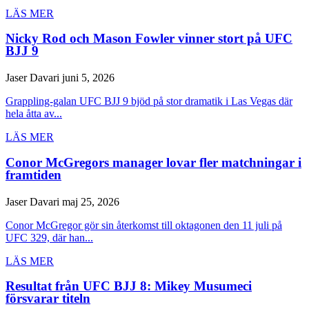
LÄS MER
Nicky Rod och Mason Fowler vinner stort på UFC
BJJ 9
Jaser Davari
juni 5, 2026
Grappling-galan UFC BJJ 9 bjöd på stor dramatik i Las Vegas där
hela åtta av...
LÄS MER
Conor McGregors manager lovar fler matchningar i
framtiden
Jaser Davari
maj 25, 2026
Conor McGregor gör sin återkomst till oktagonen den 11 juli på
UFC 329, där han...
LÄS MER
Resultat från UFC BJJ 8: Mikey Musumeci
försvarar titeln