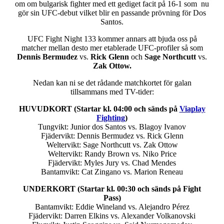
om om bulgarisk fighter med ett gediget facit på 16-1 som nu
gör sin UFC-debut vilket blir en passande prövning för Dos
Santos.
UFC Fight Night 133 kommer annars att bjuda oss på
matcher mellan desto mer etablerade UFC-profiler så som
Dennis Bermudez
vs.
Rick Glenn
och
Sage Northcutt
vs.
Zak Ottow.
Nedan kan ni se det rådande matchkortet för galan
tillsammans med TV-tider:
HUVUDKORT (Startar kl. 04:00
och sänds på
Viaplay
Fighting
)
Tungvikt: Junior dos Santos vs. Blagoy Ivanov
Fjädervikt: Dennis Bermudez vs. Rick Glenn
Weltervikt: Sage Northcutt vs. Zak Ottow
Weltervikt: Randy Brown vs. Niko Price
Fjädervikt: Myles Jury vs. Chad Mendes
Bantamvikt: Cat Zingano vs. Marion Reneau
UNDERKORT (Startar kl. 00:30 och sänds på Fight
Pass)
Bantamvikt: Eddie Wineland vs. Alejandro Pérez
Fjädervikt: Darren Elkins vs. Alexander Volkanovski