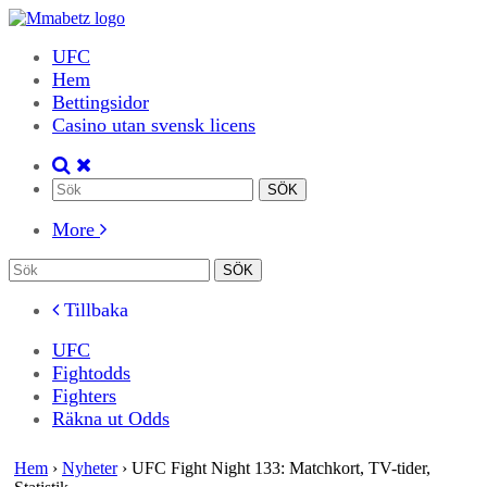
UFC
Hem
Bettingsidor
Casino utan svensk licens
More
Tillbaka
UFC
Fightodds
Fighters
Räkna ut Odds
Hem
›
Nyheter
›
UFC Fight Night 133: Matchkort, TV-tider,