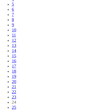
5
6
7
8
9
10
11
12
13
14
15
16
17
18
19
20
21
22
23
24
25