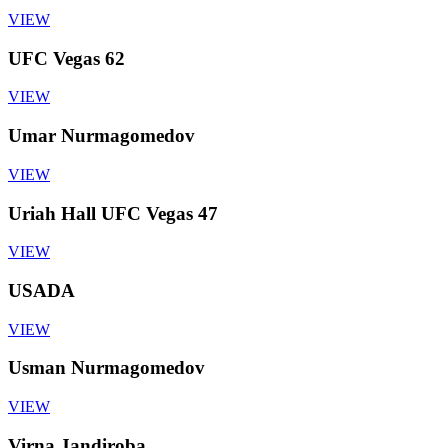
VIEW
UFC Vegas 62
VIEW
Umar Nurmagomedov
VIEW
Uriah Hall UFC Vegas 47
VIEW
USADA
VIEW
Usman Nurmagomedov
VIEW
Virna Jandiroba