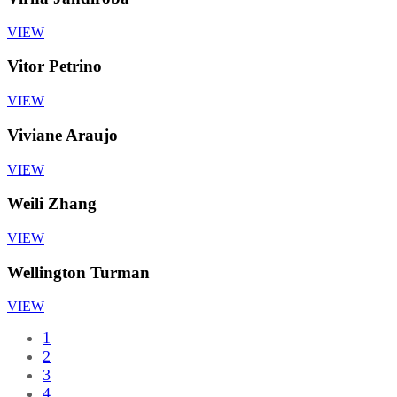
VIEW
Vitor Petrino
VIEW
Viviane Araujo
VIEW
Weili Zhang
VIEW
Wellington Turman
VIEW
1
2
3
4