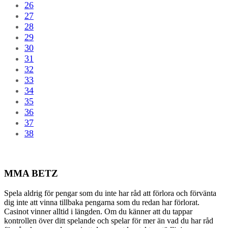
26
27
28
29
30
31
32
33
34
35
36
37
38
MMA BETZ
Spela aldrig för pengar som du inte har råd att förlora och förvänta
dig inte att vinna tillbaka pengarna som du redan har förlorat.
Casinot vinner alltid i längden. Om du känner att du tappar
kontrollen över ditt spelande och spelar för mer än vad du har råd