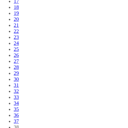
17
18
19
20
21
22
23
24
25
26
27
28
29
30
31
32
33
34
35
36
37
38