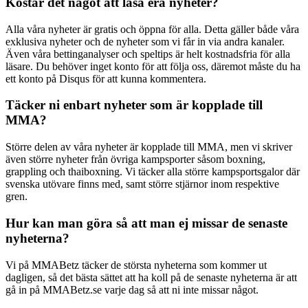
Kostar det något att läsa era nyheter?
Alla våra nyheter är gratis och öppna för alla. Detta gäller både våra
exklusiva nyheter och de nyheter som vi får in via andra kanaler.
Även våra bettinganalyser och speltips är helt kostnadsfria för alla
läsare. Du behöver inget konto för att följa oss, däremot måste du ha
ett konto på Disqus för att kunna kommentera.
Täcker ni enbart nyheter som är kopplade till
MMA?
Större delen av våra nyheter är kopplade till MMA, men vi skriver
även större nyheter från övriga kampsporter såsom boxning,
grappling och thaiboxning. Vi täcker alla större kampsportsgalor där
svenska utövare finns med, samt större stjärnor inom respektive
gren.
Hur kan man göra så att man ej missar de senaste
nyheterna?
Vi på MMABetz täcker de största nyheterna som kommer ut
dagligen, så det bästa sättet att ha koll på de senaste nyheterna är att
gå in på MMABetz.se varje dag så att ni inte missar något.