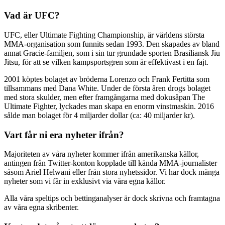
Vad är UFC?
UFC, eller Ultimate Fighting Championship, är världens största
MMA-organisation som funnits sedan 1993. Den skapades av bland
annat Gracie-familjen, som i sin tur grundade sporten Brasiliansk Jiu
Jitsu, för att se vilken kampsportsgren som är effektivast i en fajt.
2001 köptes bolaget av bröderna Lorenzo och Frank Fertitta som
tillsammans med Dana White. Under de första åren drogs bolaget
med stora skulder, men efter framgångarna med dokusåpan The
Ultimate Fighter, lyckades man skapa en enorm vinstmaskin. 2016
sålde man bolaget för 4 miljarder dollar (ca: 40 miljarder kr).
Vart får ni era nyheter ifrån?
Majoriteten av våra nyheter kommer ifrån amerikanska källor,
antingen från Twitter-konton kopplade till kända MMA-journalister
såsom Ariel Helwani eller från stora nyhetssidor. Vi har dock många
nyheter som vi får in exklusivt via våra egna källor.
Alla våra speltips och bettinganalyser är dock skrivna och framtagna
av våra egna skribenter.