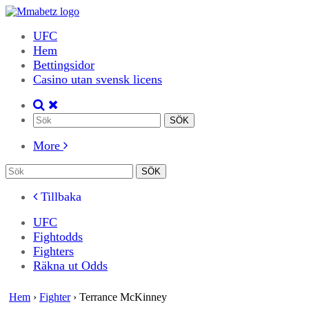
UFC
Hem
Bettingsidor
Casino utan svensk licens
More
Tillbaka
UFC
Fightodds
Fighters
Räkna ut Odds
Hem
›
Fighter
›
Terrance McKinney