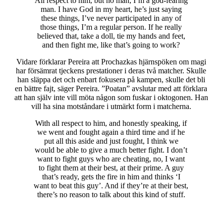
All respect to him, but no man, I’m a god-fearing
man. I have God in my heart, he’s just saying
these things, I’ve never participated in any of
those things, I’m a regular person. If he really
believed that, take a doll, tie my hands and feet,
and then fight me, like that’s going to work?
Vidare förklarar Pereira att Prochazkas hjärnspöken om magi
har försämrat tjeckens prestationer i deras två matcher. Skulle
han släppa det och enbart fokusera på kampen, skulle det bli
en bättre fajt, säger Pereira. ”Poatan” avslutar med att förklara
att han själv inte vill möta någon som fuskar i oktogonen. Han
vill ha sina motståndare i utmärkt form i matcherna.
With all respect to him, and honestly speaking, if
we went and fought again a third time and if he
put all this aside and just fought, I think we
would be able to give a much better fight. I don’t
want to fight guys who are cheating, no, I want
to fight them at their best, at their prime. A guy
that’s ready, gets the fire in him and thinks ‘I
want to beat this guy’. And if they’re at their best,
there’s no reason to talk about this kind of stuff.