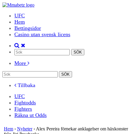
UFC
Hem
Bettingsidor
Casino utan svensk licens
More
Tillbaka
UFC
Fightodds
Fighters
Räkna ut Odds
Hem
›
Nyheter
›
Alex Pereira förnekar anklagelser om häxkonster