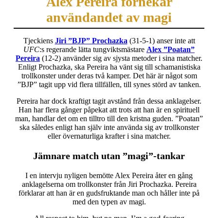
Alex Pereira förnekar
användandet av magi
Tjeckiens
Jiri ”BJP” Prochazka
(31-5-1) anser inte att
UFC
:s regerande lätta tungviktsmästare
Alex ”Poatan”
Pereira
(12-2) använder sig av sjysta metoder i sina matcher.
Enligt Prochazka, ska Pereira ha vänt sig till schamanistiska
trollkonster under deras två kamper. Det här är något som
”BJP” tagit upp vid flera tillfällen, till synes störd av tanken.
Pereira har dock kraftigt tagit avstånd från dessa anklagelser.
Han har flera gånger påpekat att trots att han är en spirituell
man, handlar det om en tilltro till den kristna guden. ”Poatan”
ska således enligt han själv inte använda sig av trollkonster
eller övernaturliga krafter i sina matcher.
Jämnare match utan ”magi”-tankar
I en intervju nyligen bemötte Alex Pereira åter en gång
anklagelserna om trollkonster från Jiri Prochazka. Pereira
förklarar att han är en gudsfruktande man och håller inte på
med den typen av magi.