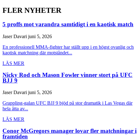
FLER NYHETER
5 proffs mot varandra samtidigt i en kaotisk match
Jaser Davari
juni 5, 2026
En professionell MMA-fighter har ställt upp i en högst ovanlig och
kaotisk matchning där motståndet...
LÄS MER
Nicky Rod och Mason Fowler vinner stort på UFC
BJJ 9
Jaser Davari
juni 5, 2026
Grappling-galan UFC BJJ 9 bjöd på stor dramatik i Las Vegas där
hela åtta av...
LÄS MER
Conor McGregors manager lovar fler matchningar i
framtiden