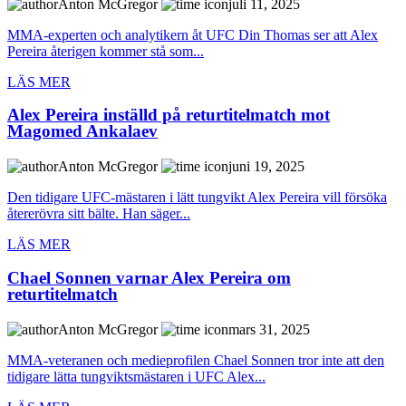
Anton McGregor
juli 11, 2025
MMA-experten och analytikern åt UFC Din Thomas ser att Alex
Pereira återigen kommer stå som...
LÄS MER
Alex Pereira inställd på returtitelmatch mot
Magomed Ankalaev
Anton McGregor
juni 19, 2025
Den tidigare UFC-mästaren i lätt tungvikt Alex Pereira vill försöka
återerövra sitt bälte. Han säger...
LÄS MER
Chael Sonnen varnar Alex Pereira om
returtitelmatch
Anton McGregor
mars 31, 2025
MMA-veteranen och medieprofilen Chael Sonnen tror inte att den
tidigare lätta tungviktsmästaren i UFC Alex...