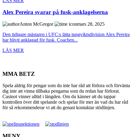
LÄS MER
Alex Pereira svarar på fusk-anklagelserna
Anton McGregor
mars 28, 2025
Den tidigare mästaren i UFC:s lätta tungviktsdivision Alex Pereira
har blivit anklagad för fusk. Coachen...
LÄS MER
MMA BETZ
Spela aldrig för pengar som du inte har råd att förlora och förvänta
dig inte att vinna tillbaka pengarna som du redan har förlorat.
Casinot vinner alltid i längden. Om du känner att du tappar
kontrollen över ditt spelande och spelar för mer än vad du har råd
för så rekommenderar vi att du genast kontaktar stödlinjen.
MENY