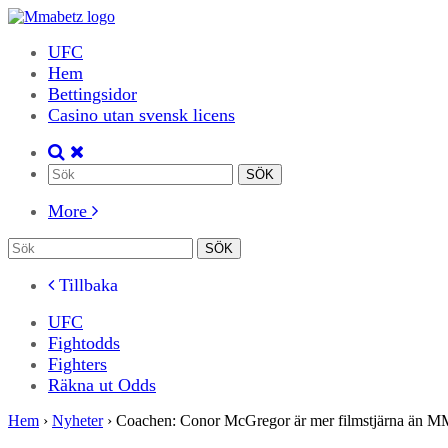
UFC
Hem
Bettingsidor
Casino utan svensk licens
More
Tillbaka
UFC
Fightodds
Fighters
Räkna ut Odds
Hem
›
Nyheter
›
Coachen: Conor McGregor är mer filmstjärna än M