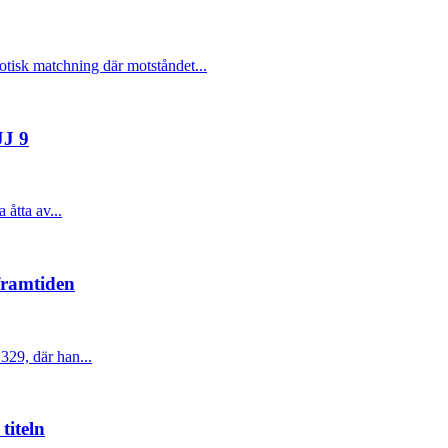
otisk matchning där motståndet...
JJ 9
åtta av...
framtiden
329, där han...
titeln