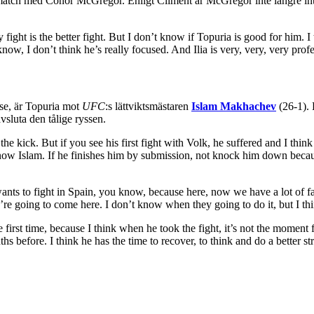
 match med Conor McGregor. Enligt Climent är McGregor inte längre int
ight is the better fight. But I don’t know if Topuria is good for him. 
know, I don’t think he’s really focused. And Ilia is very, very, very profe
 se, är Topuria mot
UFC
:s lättviktsmästaren
Islam Makhachev
(26-1). 
vsluta den tålige ryssen.
 kick. But if you see his first fight with Volk, he suffered and I think it’
now Islam. If he finishes him by submission, not knock him down because 
a wants to fight in Spain, you know, because here, now we have a lot of f
e going to come here. I don’t know when they going to do it, but I think
irst time, because I think when he took the fight, it’s not the moment for
before. I think he has the time to recover, to think and do a better str