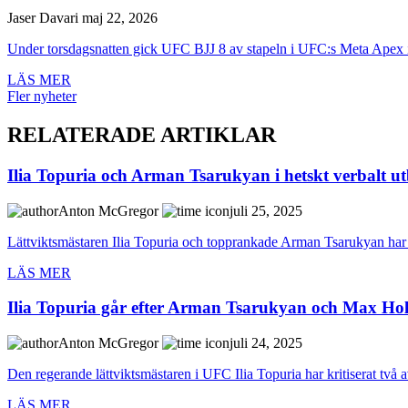
Jaser Davari
maj 22, 2026
Under torsdagsnatten gick UFC BJJ 8 av stapeln i UFC:s Meta Apex i
LÄS MER
Fler nyheter
RELATERADE ARTIKLAR
Ilia Topuria och Arman Tsarukyan i hetskt verbalt ut
Anton McGregor
juli 25, 2025
Lättviktsmästaren Ilia Topuria och topprankade Arman Tsarukyan har rå
LÄS MER
Ilia Topuria går efter Arman Tsarukyan och Max Ho
Anton McGregor
juli 24, 2025
Den regerande lättviktsmästaren i UFC Ilia Topuria har kritiserat två a
LÄS MER