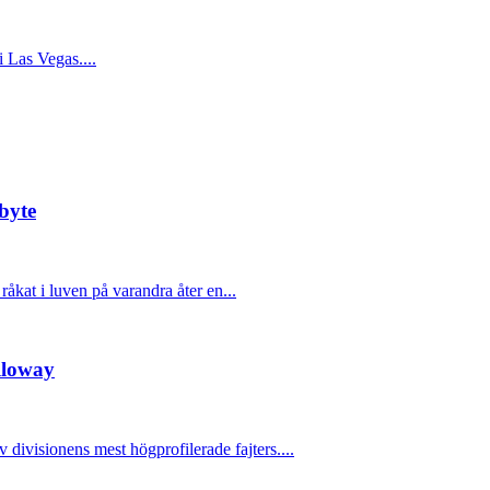
 Las Vegas....
byte
kat i luven på varandra åter en...
lloway
v divisionens mest högprofilerade fajters....