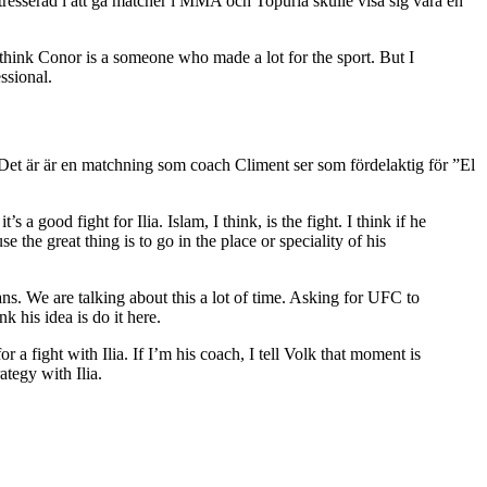
resserad i att gå matcher i MMA och Topuria skulle visa sig vara en
I think Conor is a someone who made a lot for the sport. But I
ssional.
Det är är en matchning som coach Climent ser som fördelaktig för ”El
s a good fight for Ilia. Islam, I think, is the fight. I think if he
the great thing is to go in the place or speciality of his
ans. We are talking about this a lot of time. Asking for UFC to
 his idea is do it here.
 a fight with Ilia. If I’m his coach, I tell Volk that moment is
ategy with Ilia.