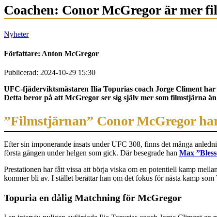
Coachen: Conor McGregor är mer fi
Nyheter
Författare:
Anton McGregor
Publicerad: 2024-10-29 15:30
UFC-fjäderviktsmästaren Ilia Topurias coach Jorge Climent har
Detta beror på att McGregor ser sig själv mer som filmstjärna än
”Filmstjärnan” Conor McGregor har
Efter sin imponerande insats under UFC 308, finns det många anledning
första gången under helgen som gick. Där besegrade han
Max ”Bless
Prestationen har fått vissa att börja viska om en potentiell kamp mell
kommer bli av. I stället berättar han om det fokus för nästa kamp som 
Topuria en dålig Matchning för McGregor