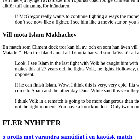
I en intervju nyligen avfärdade Ilia Topurias coach Jorge Climent en
alltför tuff utmaning för irländaren.
If McGregor really wants to continue fighting always the money f
don’t see now like a fighter. I see him like a movie star or, you 
Vill möta Islam Makhachev
En match som Climent dock tror kan bli av, och en som han även vill
Matador”. Han tror bland annat att Topuria har vad som krävs för att a
Look, I see Islam in the last fight with Volk he caught him with the
makes this at 27 years old, he fights Volk, he fights Holloway, 
opponent.
If he can finish Islam. Wow. I think this is very, very epic. Ili
come to Spain and the other day Dana White said this year they’r
I think Volk in a rematch is going to be more dangerous than the f
not the right moment. You have a knockout loss. Only two months 
FLER NYHETER
5 proffs mot varandra samtidigt i en kaotisk match