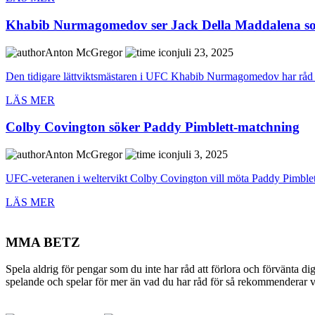
Khabib Nurmagomedov ser Jack Della Maddalena so
Anton McGregor
juli 23, 2025
Den tidigare lättviktsmästaren i UFC Khabib Nurmagomedov har råd a
LÄS MER
Colby Covington söker Paddy Pimblett-matchning
Anton McGregor
juli 3, 2025
UFC-veteranen i weltervikt Colby Covington vill möta Paddy Pimblett 
LÄS MER
MMA BETZ
Spela aldrig för pengar som du inte har råd att förlora och förvänta di
spelande och spelar för mer än vad du har råd för så rekommenderar vi 