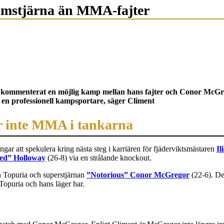
lmstjärna än MMA-fajter
 kommenterat en möjlig kamp mellan hans fajter och Conor McGrego
 en professionell kampsportare, säger Climent
 inte MMA i tankarna
ar att spekulera kring nästa steg i karriären för fjäderviktsmästaren
Il
ed” Holloway
(26-8) via en strålande knockout.
an Topuria och superstjärnan
”Notorious” Conor McGregor
(22-6). De
Topuria och hans läger har.