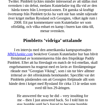
Twitter. Pimblett tycktes mindre intresserad av att ställas mot
svensken i sin debut, medans Kutateladze tog illa vid av den
hårda tonen från Liverpool-sonen. Ett ganska så kraftigt
övertramp från Pimblett tycks ha varit när han smått raljerade
över kriget mellan Ryssland och Georgien, vilket ägde rum i
2008. Ett par kommentarer som Kutateladze ser som
oförlåtlig, och vilka enbart en kamp i buren kan rätta till,
menar svensken.
Pimbletts ’vidriga’ uttalande
I en intervju med den amerikanska kampsportssajten
MMAJunkie.com
beskriver Guram Kutateladze hur han blivit
förnärmad av kommentarerna från den frispråkige Paddy
Pimblett. Efter att ha föreslagit en match de två emellan, skall
engelsmannen ha reagerat med en lavin av förolämpningar
riktade mot ”Georgian Viking”, som i sin tur blev alltmer
irriterad av det oförskämda bemötandet. Specifikt var det
Pimbletts påståenden om att Georgien förtjänade allt som
hände dem i kriget med Ryssland för cirka 13 år sedan som
sved till hos 29-åringen.
He answered the way he did – very insulting for
me – then I just answered back. So I told him to
stay humble until he’s forced to become humble.