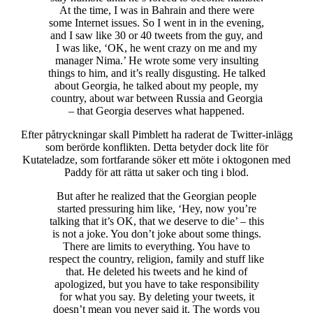
At the time, I was in Bahrain and there were
some Internet issues. So I went in in the evening,
and I saw like 30 or 40 tweets from the guy, and
I was like, ‘OK, he went crazy on me and my
manager Nima.’ He wrote some very insulting
things to him, and it’s really disgusting. He talked
about Georgia, he talked about my people, my
country, about war between Russia and Georgia
– that Georgia deserves what happened.
Efter påtryckningar skall Pimblett ha raderat de Twitter-inlägg
som berörde konflikten. Detta betyder dock lite för
Kutateladze, som fortfarande söker ett möte i oktogonen med
Paddy för att rätta ut saker och ting i blod.
But after he realized that the Georgian people
started pressuring him like, ‘Hey, now you’re
talking that it’s OK, that we deserve to die’ – this
is not a joke. You don’t joke about some things.
There are limits to everything. You have to
respect the country, religion, family and stuff like
that. He deleted his tweets and he kind of
apologized, but you have to take responsibility
for what you say. By deleting your tweets, it
doesn’t mean you never said it. The words you