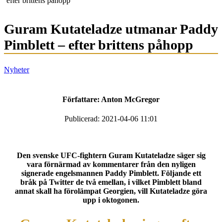
efter brittens påhopp
Guram Kutateladze utmanar Paddy
Pimblett – efter brittens påhopp
Nyheter
Författare:
Anton McGregor
Publicerad: 2021-04-06 11:01
Den svenske UFC-fightern Guram Kutateladze säger sig
vara förnärmad av kommentarer från den nyligen
signerade engelsmannen Paddy Pimblett. Följande ett
bråk på Twitter de två emellan, i vilket Pimblett bland
annat skall ha förolämpat Georgien, vill Kutateladze göra
upp i oktogonen.