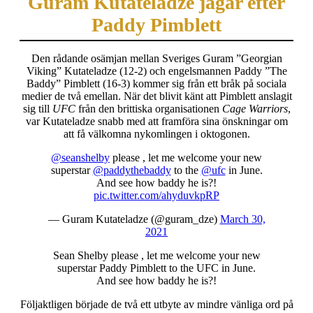
Guram Kutateladze jagar efter
Paddy Pimblett
Den rådande osämjan mellan Sveriges Guram ”Georgian
Viking” Kutateladze (12-2) och engelsmannen Paddy ”The
Baddy” Pimblett (16-3) kommer sig från ett bråk på sociala
medier de två emellan. När det blivit känt att Pimblett anslagit
sig till
UFC
från den brittiska organisationen
Cage Warriors
,
var Kutateladze snabb med att framföra sina önskningar om
att få välkomna nykomlingen i oktogonen.
@seanshelby
please , let me welcome your new
superstar
@paddythebaddy
to the
@ufc
in June.
And see how baddy he is?!
pic.twitter.com/ahyduvkpRP
— Guram Kutateladze (@guram_dze)
March 30,
2021
Sean Shelby please , let me welcome your new
superstar Paddy Pimblett to the UFC in June.
And see how baddy he is?!
Följaktligen började de två ett utbyte av mindre vänliga ord på