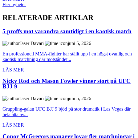
Fler nyheter
RELATERADE ARTIKLAR
5 proffs mot varandra samtidigt i en kaotisk match
Jaser Davari
juni 5, 2026
En professionell MMA-fighter har ställt upp i en högst ovanlig och
kaotisk matchning där motståndet...
LÄS MER
Nicky Rod och Mason Fowler vinner stort på UFC
BJJ 9
Jaser Davari
juni 5, 2026
Grappling-galan UFC BJJ 9 bjöd på stor dramatik i Las Vegas där
hela åtta av...
LÄS MER
Conor McGregors manager lovar fler matchningar i