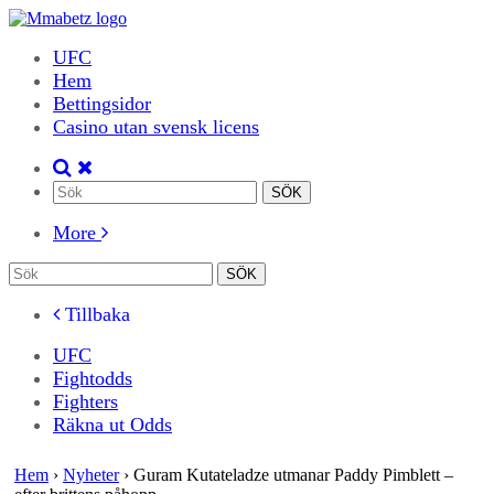
UFC
Hem
Bettingsidor
Casino utan svensk licens
More
Tillbaka
UFC
Fightodds
Fighters
Räkna ut Odds
Hem
›
Nyheter
›
Guram Kutateladze utmanar Paddy Pimblett –