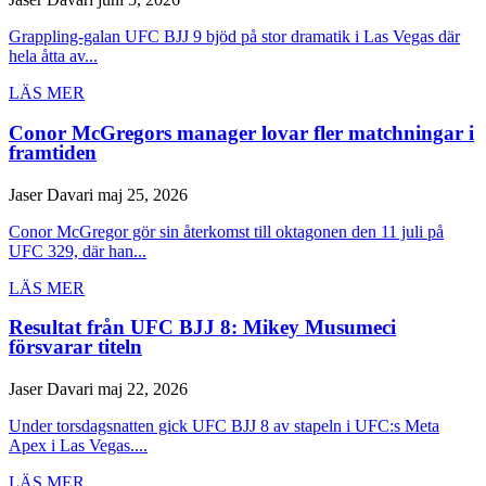
Grappling-galan UFC BJJ 9 bjöd på stor dramatik i Las Vegas där
hela åtta av...
LÄS MER
Conor McGregors manager lovar fler matchningar i
framtiden
Jaser Davari
maj 25, 2026
Conor McGregor gör sin återkomst till oktagonen den 11 juli på
UFC 329, där han...
LÄS MER
Resultat från UFC BJJ 8: Mikey Musumeci
försvarar titeln
Jaser Davari
maj 22, 2026
Under torsdagsnatten gick UFC BJJ 8 av stapeln i UFC:s Meta
Apex i Las Vegas....
LÄS MER