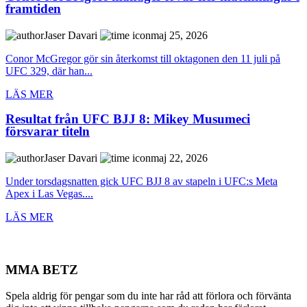
framtiden
Jaser Davari
maj 25, 2026
Conor McGregor gör sin återkomst till oktagonen den 11 juli på
UFC 329, där han...
LÄS MER
Resultat från UFC BJJ 8: Mikey Musumeci
försvarar titeln
Jaser Davari
maj 22, 2026
Under torsdagsnatten gick UFC BJJ 8 av stapeln i UFC:s Meta
Apex i Las Vegas....
LÄS MER
MMA BETZ
Spela aldrig för pengar som du inte har råd att förlora och förvänta