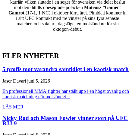
karriär, vilken slutade i en seger för svensken via delat beslut
mot den dittills obesegrade polacken
Mateusz ”Gamer”
Gamrot
(17-1, 1 NC) i oktober förra året. Pimblett kommer in
i sitt UFC-kontrakt med tre vinster på sina fyra senaste
matcher, och saknar i dagsläget en motståndare för sin
oktogon-debut.
FLER NYHETER
5 proffs mot varandra samtidigt i en kaotisk match
Jaser Davari
juni 5, 2026
En professionell MMA-fighter har ställt upp i en högst ovanlig och
kaotisk matchning där motståndet...
LÄS MER
Nicky Rod och Mason Fowler vinner stort på UFC
BJJ 9
Jaser Davari
juni 5, 2026