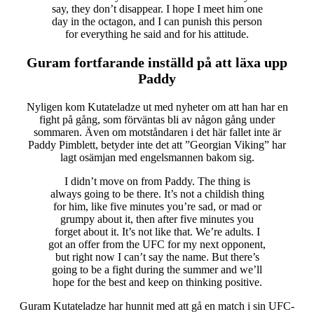
say, they don’t disappear. I hope I meet him one
day in the octagon, and I can punish this person
for everything he said and for his attitude.
Guram fortfarande inställd på att läxa upp
Paddy
Nyligen kom Kutateladze ut med nyheter om att han har en
fight på gång, som förväntas bli av någon gång under
sommaren. Även om motståndaren i det här fallet inte är
Paddy Pimblett, betyder inte det att ”Georgian Viking” har
lagt osämjan med engelsmannen bakom sig.
I didn’t move on from Paddy. The thing is
always going to be there. It’s not a childish thing
for him, like five minutes you’re sad, or mad or
grumpy about it, then after five minutes you
forget about it. It’s not like that. We’re adults. I
got an offer from the UFC for my next opponent,
but right now I can’t say the name. But there’s
going to be a fight during the summer and we’ll
hope for the best and keep on thinking positive.
Guram Kutateladze har hunnit med att gå en match i sin UFC-