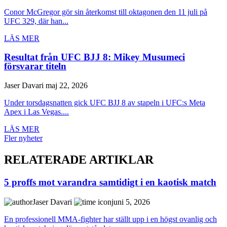
Conor McGregor gör sin återkomst till oktagonen den 11 juli på
UFC 329, där han...
LÄS MER
Resultat från UFC BJJ 8: Mikey Musumeci
försvarar titeln
Jaser Davari
maj 22, 2026
Under torsdagsnatten gick UFC BJJ 8 av stapeln i UFC:s Meta
Apex i Las Vegas....
LÄS MER
Fler nyheter
RELATERADE ARTIKLAR
5 proffs mot varandra samtidigt i en kaotisk match
Jaser Davari
juni 5, 2026
En professionell MMA-fighter har ställt upp i en högst ovanlig och