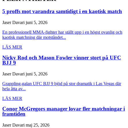
5 proffs mot varandra samtidigt i en kaotisk match
Jaser Davari
juni 5, 2026
En professionell MMA-fighter har ställt upp i en högst ovanlig och
kaotisk matchning där motståndet...
LÄS MER
Nicky Rod och Mason Fowler vinner stort på UFC
BJJ 9
Jaser Davari
juni 5, 2026
Grappling-galan UFC BJJ 9 bjöd på stor dramatik i Las Vegas där
hela åtta av...
LÄS MER
Conor McGregors manager lovar fler matchningar i
framtiden
Jaser Davari
maj 25, 2026