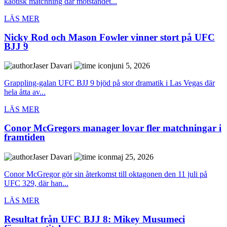
kaotisk matchning där motståndet...
LÄS MER
Nicky Rod och Mason Fowler vinner stort på UFC
BJJ 9
Jaser Davari
juni 5, 2026
Grappling-galan UFC BJJ 9 bjöd på stor dramatik i Las Vegas där
hela åtta av...
LÄS MER
Conor McGregors manager lovar fler matchningar i
framtiden
Jaser Davari
maj 25, 2026
Conor McGregor gör sin återkomst till oktagonen den 11 juli på
UFC 329, där han...
LÄS MER
Resultat från UFC BJJ 8: Mikey Musumeci