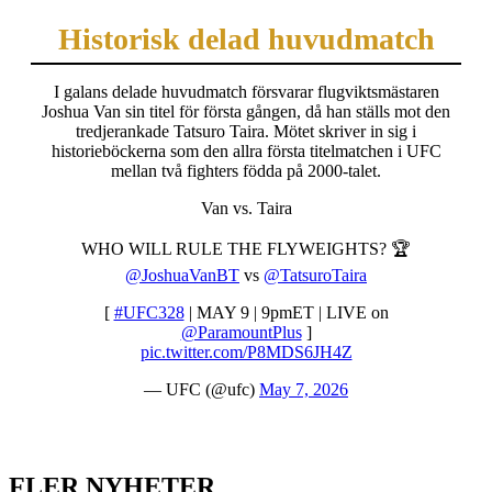
Historisk delad huvudmatch
I galans delade huvudmatch försvarar flugviktsmästaren
Joshua Van sin titel för första gången, då han ställs mot den
tredjerankade Tatsuro Taira. Mötet skriver in sig i
historieböckerna som den allra första titelmatchen i UFC
mellan två fighters födda på 2000-talet.
Van vs. Taira
WHO WILL RULE THE FLYWEIGHTS? 🏆
@JoshuaVanBT
vs
@TatsuroTaira
[
#UFC328
| MAY 9 | 9pmET | LIVE on
@ParamountPlus
]
pic.twitter.com/P8MDS6JH4Z
— UFC (@ufc)
May 7, 2026
FLER NYHETER