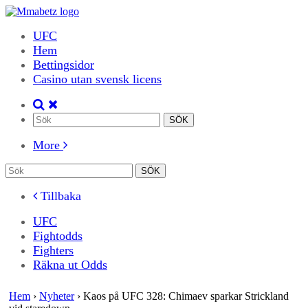
UFC
Hem
Bettingsidor
Casino utan svensk licens
More
Tillbaka
UFC
Fightodds
Fighters
Räkna ut Odds
Hem
›
Nyheter
›
Kaos på UFC 328: Chimaev sparkar Strickland