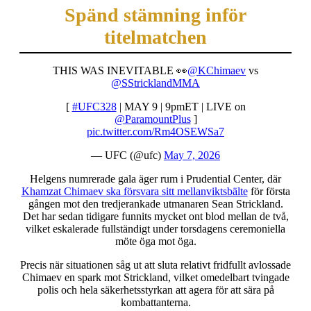
Spänd stämning inför
titelmatchen
THIS WAS INEVITABLE 👀
@KChimaev
vs
@SStricklandMMA
[
#UFC328
| MAY 9 | 9pmET | LIVE on
@ParamountPlus
]
pic.twitter.com/Rm4OSEWSa7
— UFC (@ufc)
May 7, 2026
Helgens numrerade gala äger rum i Prudential Center, där
Khamzat Chimaev ska försvara sitt mellanviktsbälte
för första
gången mot den tredjerankade utmanaren Sean Strickland.
Det har sedan tidigare funnits mycket ont blod mellan de två,
vilket eskalerade fullständigt under torsdagens ceremoniella
möte öga mot öga.
Precis när situationen såg ut att sluta relativt fridfullt avlossade
Chimaev en spark mot Strickland, vilket omedelbart tvingade
polis och hela säkerhetsstyrkan att agera för att sära på
kombattanterna.