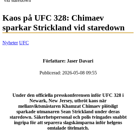
vid staredown
Kaos på UFC 328: Chimaev
sparkar Strickland vid staredown
Nyheter
UFC
Författare:
Jaser Davari
Publicerad: 2026-05-08 09:55
Under den officiella presskonferensen inför UFC 328 i
Newark, New Jersey, utbröt kaos när
mellanviktsmästaren Khamzat Chimaev plötsligt
sparkade utmanaren Sean Strickland under deras
staredown. Säkerhetspersonal och polis tvingades snabbt
ingripa för att separera slagskämparna inför helgens
omtalade titelmatch.