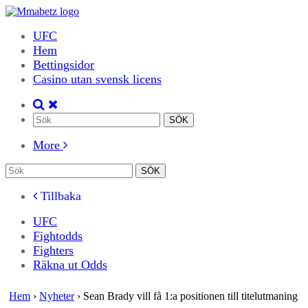
UFC
Hem
Bettingsidor
Casino utan svensk licens
More
Tillbaka
UFC
Fightodds
Fighters
Räkna ut Odds
Hem
›
Nyheter
›
Sean Brady vill få 1:a positionen till titelutmaning