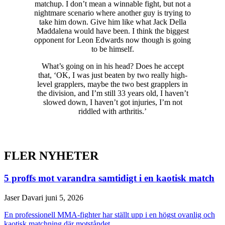
matchup. I don’t mean a winnable fight, but not a
nightmare scenario where another guy is trying to
take him down. Give him like what Jack Della
Maddalena would have been. I think the biggest
opponent for Leon Edwards now though is going
to be himself.
What’s going on in his head? Does he accept
that, ‘OK, I was just beaten by two really high-
level grapplers, maybe the two best grapplers in
the division, and I’m still 33 years old, I haven’t
slowed down, I haven’t got injuries, I’m not
riddled with arthritis.’
FLER NYHETER
5 proffs mot varandra samtidigt i en kaotisk match
Jaser Davari
juni 5, 2026
En professionell MMA-fighter har ställt upp i en högst ovanlig och
kaotisk matchning där motståndet...