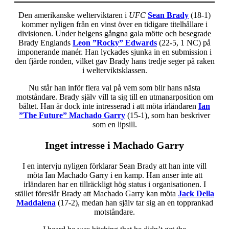
Den amerikanske welterviktaren i
UFC
Sean Brady
(18-1)
kommer nyligen från en vinst över en tidigare titelhållare i
divisionen. Under helgens gångna gala mötte och besegrade
Brady Englands
Leon ”Rocky” Edwards
(22-5, 1 NC) på
imponerande manér. Han lyckades sjunka in en submission i
den fjärde ronden, vilket gav Brady hans tredje seger på raken
i welterviktsklassen.
Nu står han inför flera val på vem som blir hans nästa
motståndare. Brady själv vill ta sig till en utmanarposition om
bältet. Han är dock inte intresserad i att möta irländaren
Ian
”The Future” Machado Garry
(15-1), som han beskriver
som en lipsill.
Inget intresse i Machado Garry
I en intervju nyligen förklarar Sean Brady att han inte vill
möta Ian Machado Garry i en kamp. Han anser inte att
irländaren har en tillräckligt hög status i organisationen. I
stället föreslår Brady att Machado Garry kan möta
Jack Della
Maddalena
(17-2), medan han själv tar sig an en topprankad
motståndare.