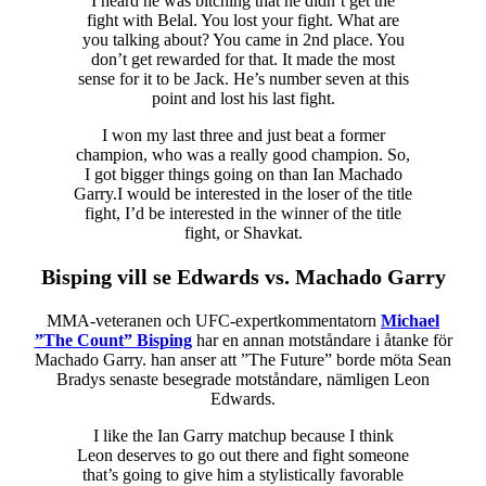
I heard he was bitching that he didn’t get the
fight with Belal. You lost your fight. What are
you talking about? You came in 2nd place. You
don’t get rewarded for that. It made the most
sense for it to be Jack. He’s number seven at this
point and lost his last fight.
I won my last three and just beat a former
champion, who was a really good champion. So,
I got bigger things going on than Ian Machado
Garry.I would be interested in the loser of the title
fight, I’d be interested in the winner of the title
fight, or Shavkat.
Bisping vill se Edwards vs. Machado Garry
MMA-veteranen och UFC-expertkommentatorn
Michael
”The Count” Bisping
har en annan motståndare i åtanke för
Machado Garry. han anser att ”The Future” borde möta Sean
Bradys senaste besegrade motståndare, nämligen Leon
Edwards.
I like the Ian Garry matchup because I think
Leon deserves to go out there and fight someone
that’s going to give him a stylistically favorable