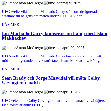
Anton McGregor
maj 9, 2025
UFC-welterviktaren Ian Machado Garry står som designerad
ersättare till helgens titelmatch under UFC 315. han...
LÄS MER
Ian Machado Garry fantiserar om kamp med Islam
Makhachev
Anton McGregor
april 29, 2025
UFC-welterviktaren Ian Machado Garry har som karriärplan att
möta den regerande lättviktsmästaren Islam Makhachev. ENligt...
LÄS MER
Sean Brady och Jorge Masvidal vill möta Colby
Covington i match
Anton McGregor
april 1, 2025
UFC-veteranen Colby Covington har blivit utmanad av två fajters.
Den första är aktiv i UFC,...