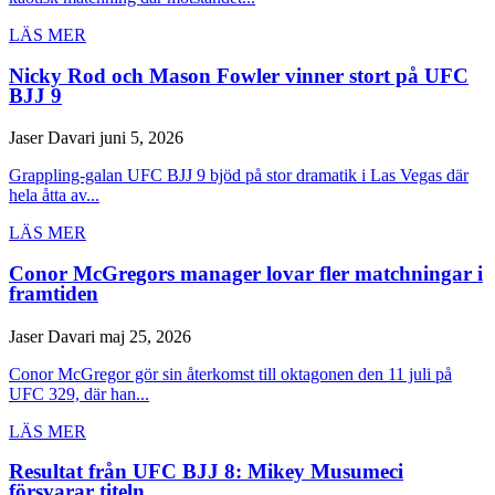
LÄS MER
Nicky Rod och Mason Fowler vinner stort på UFC
BJJ 9
Jaser Davari
juni 5, 2026
Grappling-galan UFC BJJ 9 bjöd på stor dramatik i Las Vegas där
hela åtta av...
LÄS MER
Conor McGregors manager lovar fler matchningar i
framtiden
Jaser Davari
maj 25, 2026
Conor McGregor gör sin återkomst till oktagonen den 11 juli på
UFC 329, där han...
LÄS MER
Resultat från UFC BJJ 8: Mikey Musumeci
försvarar titeln