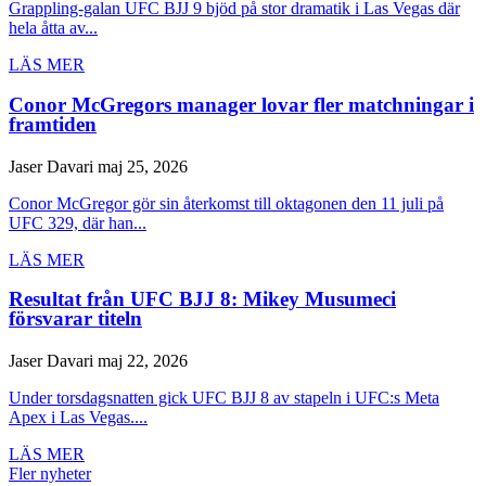
Grappling-galan UFC BJJ 9 bjöd på stor dramatik i Las Vegas där
hela åtta av...
LÄS MER
Conor McGregors manager lovar fler matchningar i
framtiden
Jaser Davari
maj 25, 2026
Conor McGregor gör sin återkomst till oktagonen den 11 juli på
UFC 329, där han...
LÄS MER
Resultat från UFC BJJ 8: Mikey Musumeci
försvarar titeln
Jaser Davari
maj 22, 2026
Under torsdagsnatten gick UFC BJJ 8 av stapeln i UFC:s Meta
Apex i Las Vegas....
LÄS MER
Fler nyheter