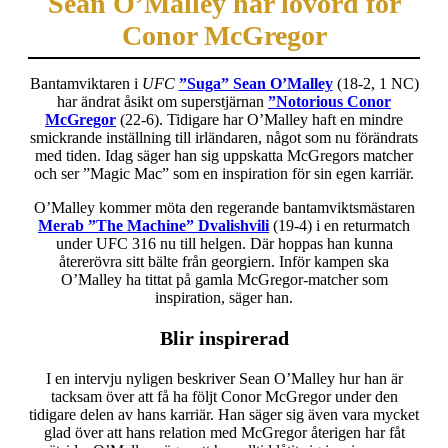
Sean O’Malley har lovord för
Conor McGregor
Bantamviktaren i
UFC
”Suga” Sean O’Malley
(18-2, 1 NC)
har ändrat åsikt om superstjärnan
”Notorious Conor
McGregor
(22-6). Tidigare har O’Malley haft en mindre
smickrande inställning till irländaren, något som nu förändrats
med tiden. Idag säger han sig uppskatta McGregors matcher
och ser ”Magic Mac” som en inspiration för sin egen karriär.
O’Malley kommer möta den regerande bantamviktsmästaren
Merab ”The Machine” Dvalishvili
(19-4) i en returmatch
under UFC 316 nu till helgen. Där hoppas han kunna
återerövra sitt bälte från georgiern. Inför kampen ska
O’Malley ha tittat på gamla McGregor-matcher som
inspiration, säger han.
Blir inspirerad
I en intervju nyligen beskriver Sean O’Malley hur han är
tacksam över att få ha följt Conor McGregor under den
tidigare delen av hans karriär. Han säger sig även vara mycket
glad över att hans relation med McGregor återigen har fåt