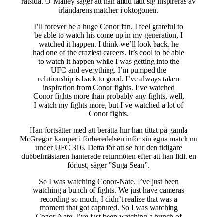
rätsida. O’Malley säger att han alltid låtit sig inspireras av
irländarens matcher i oktogonen.
I’ll forever be a huge Conor fan. I feel grateful to
be able to watch his come up in my generation, I
watched it happen. I think we’ll look back, he
had one of the craziest careers. It’s cool to be able
to watch it happen while I was getting into the
UFC and everything. I’m pumped the
relationship is back to good. I’ve always taken
inspiration from Conor fights. I’ve watched
Conor fights more than probably any fights, well,
I watch my fights more, but I’ve watched a lot of
Conor fights.
Han fortsätter med att berätta hur han tittat på gamla
McGregor-kamper i förberedelsen inför sin egna match nu
under UFC 316. Detta för att se hur den tidigare
dubbelmästaren hanterade returmöten efter att han lidit en
förlust, säger ”Suga Sean”.
So I was watching Conor-Nate. I’ve just been
watching a bunch of fights. We just have cameras
recording so much, I didn’t realize that was a
moment that got captured. So I was watching
Conor-Nate. I’ve just been watching a bunch of