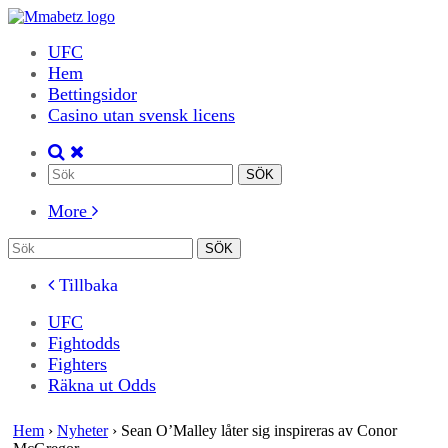
UFC
Hem
Bettingsidor
Casino utan svensk licens
More
Tillbaka
UFC
Fightodds
Fighters
Räkna ut Odds
Hem
›
Nyheter
›
Sean O’Malley låter sig inspireras av Conor