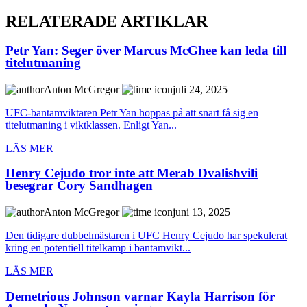
RELATERADE ARTIKLAR
Petr Yan: Seger över Marcus McGhee kan leda till
titelutmaning
Anton McGregor
juli 24, 2025
UFC-bantamviktaren Petr Yan hoppas på att snart få sig en
titelutmaning i viktklassen. Enligt Yan...
LÄS MER
Henry Cejudo tror inte att Merab Dvalishvili
besegrar Cory Sandhagen
Anton McGregor
juni 13, 2025
Den tidigare dubbelmästaren i UFC Henry Cejudo har spekulerat
kring en potentiell titelkamp i bantamvikt...
LÄS MER
Demetrious Johnson varnar Kayla Harrison för