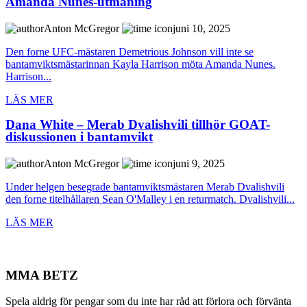
Amanda Nunes-utmaning
Anton McGregor
juni 10, 2025
Den forne UFC-mästaren Demetrious Johnson vill inte se
bantamviktsmästarinnan Kayla Harrison möta Amanda Nunes.
Harrison...
LÄS MER
Dana White – Merab Dvalishvili tillhör GOAT-
diskussionen i bantamvikt
Anton McGregor
juni 9, 2025
Under helgen besegrade bantamviktsmästaren Merab Dvalishvili
den forne titelhållaren Sean O'Malley i en returmatch. Dvalishvili...
LÄS MER
MMA BETZ
Spela aldrig för pengar som du inte har råd att förlora och förvänta