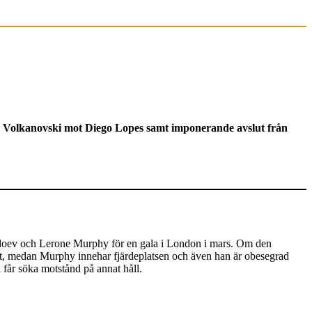
er Volkanovski mot Diego Lopes samt imponerande avslut från
vloev och Lerone Murphy för en gala i London i mars. Om den
acit, medan Murphy innehar fjärdeplatsen och även han är obesegrad
 får söka motstånd på annat håll.