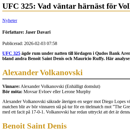
UFC 325: Vad väntar härnäst för Vo
Nyheter
Författare:
Jaser Davari
Publicerad: 2026-02-03 07:58
UFC 325
ägde rum under natten till lördagen i Qudos Bank Arena
bland andra Benoit Saint Denis och Mauricio Ruffy. Här analyser
Alexander Volkanovski
Vinnare:
Alexander Volkanovski (Enhälligt domslut)
Bör möta:
Movsar Evloev eller Lerone Murphy
Alexander Volkanovski säkrade återigen en seger mot Diego Lopes v
matchen blir av bör vinnaren stå på tur för en titelmatch mot ”The Gr
med ett facit på 17-0-1. Volkanovski har redan uttryckt att det är den
Benoit Saint Denis