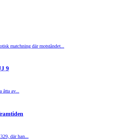
otisk matchning där motståndet...
JJ 9
åtta av...
framtiden
329, där han...