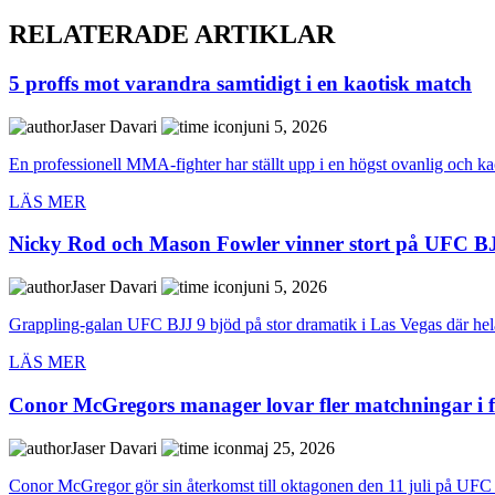
RELATERADE ARTIKLAR
5 proffs mot varandra samtidigt i en kaotisk match
Jaser Davari
juni 5, 2026
En professionell MMA-fighter har ställt upp i en högst ovanlig och ka
LÄS MER
Nicky Rod och Mason Fowler vinner stort på UFC B
Jaser Davari
juni 5, 2026
Grappling-galan UFC BJJ 9 bjöd på stor dramatik i Las Vegas där hela 
LÄS MER
Conor McGregors manager lovar fler matchningar i 
Jaser Davari
maj 25, 2026
Conor McGregor gör sin återkomst till oktagonen den 11 juli på UFC 