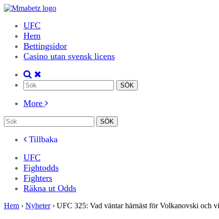
UFC
Hem
Bettingsidor
Casino utan svensk licens
More
Tillbaka
UFC
Fightodds
Fighters
Räkna ut Odds
Hem
›
Nyheter
›
UFC 325: Vad väntar härnäst för Volkanovski och v