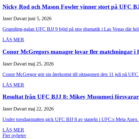
Nicky Rod och Mason Fowler vinner stort på UFC B
Jaser Davari
juni 5, 2026
Grappling-galan UFC BJJ 9 bjöd på stor dramatik i Las Vegas där hela 
LÄS MER
Conor McGregors manager lovar fler matchningar i 
Jaser Davari
maj 25, 2026
Conor McGregor gör sin återkomst till oktagonen den 11 juli på UFC 
LÄS MER
Resultat från UFC BJJ 8: Mikey Musumeci försvarar 
Jaser Davari
maj 22, 2026
Under torsdagsnatten gick UFC BJJ 8 av stapeln i UFC:s Meta Apex i
LÄS MER
Fler nyheter