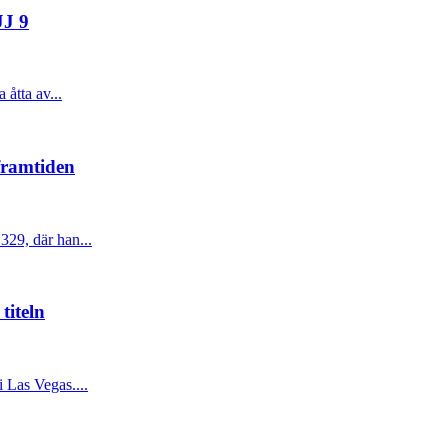
JJ 9
åtta av...
framtiden
329, där han...
titeln
 Las Vegas....