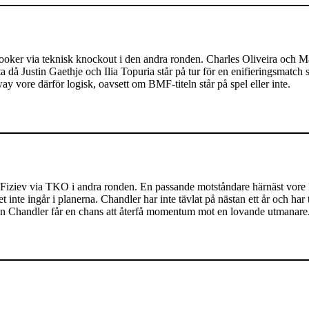
 Hooker via teknisk knockout i den andra ronden. Charles Oliveira och
a då Justin Gaethje och Ilia Topuria står på tur för en enifieringsmatch
vore därför logisk, oavsett om BMF-titeln står på spel eller inte.
 Fiziev via TKO i andra ronden. En passande motståndare härnäst vore
inte ingår i planerna. Chandler har inte tävlat på nästan ett år och har
dan Chandler får en chans att återfå momentum mot en lovande utmanare