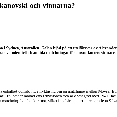
lkanovski och vinnarna?
 i Sydney, Australien. Galan bjöd på ett titelförsvar av Alexand
ar vi potentiella framtida matchningar för huvudkortets vinnare.
ia enhälligt domslut. Det ryktas nu om en matchning mellan Movsar E
eat”. Evloev är rankad etta i divisionen och är obesegrad med 19-0 i f
na matchning han blickar mot, vilket innebär att utmanare som Jean Silva