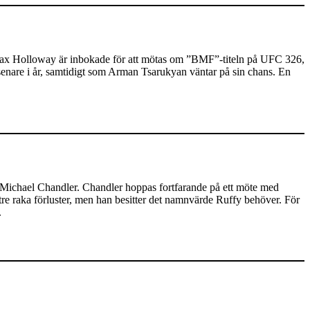
 Max Holloway är inbokade för att mötas om ”BMF”-titeln på UFC 326,
 senare i år, samtidigt som Arman Tsarukyan väntar på sin chans. En
 Michael Chandler. Chandler hoppas fortfarande på ett möte med
 tre raka förluster, men han besitter det namnvärde Ruffy behöver. För
.