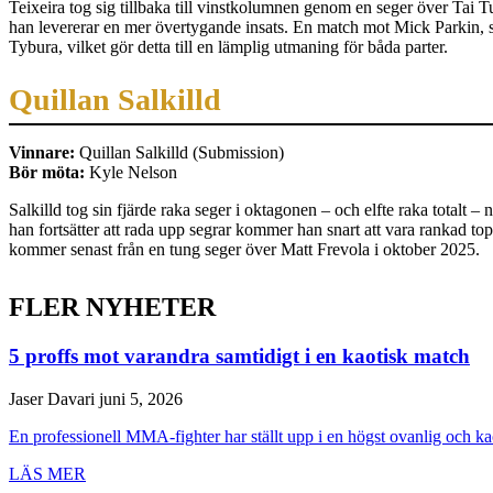
Teixeira tog sig tillbaka till vinstkolumnen genom en seger över Tai Tu
han levererar en mer övertygande insats. En match mot Mick Parkin, so
Tybura, vilket gör detta till en lämplig utmaning för båda parter.
Quillan Salkilld
Vinnare:
Quillan Salkilld (Submission)
Bör möta:
Kyle Nelson
Salkilld tog sin fjärde raka seger i oktagonen – och elfte raka totalt 
han fortsätter att rada upp segrar kommer han snart att vara rankad to
kommer senast från en tung seger över Matt Frevola i oktober 2025.
FLER NYHETER
5 proffs mot varandra samtidigt i en kaotisk match
Jaser Davari
juni 5, 2026
En professionell MMA-fighter har ställt upp i en högst ovanlig och ka
LÄS MER