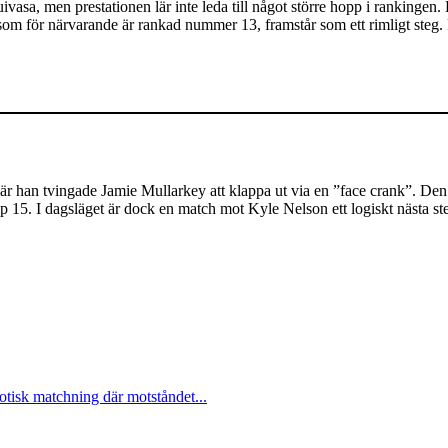
ivasa, men prestationen lär inte leda till något större hopp i rankingen
m för närvarande är rankad nummer 13, framstår som ett rimligt steg. Pa
– när han tvingade Jamie Mullarkey att klappa ut via en ”face crank”. De
pp 15. I dagsläget är dock en match mot Kyle Nelson ett logiskt nästa s
otisk matchning där motståndet...