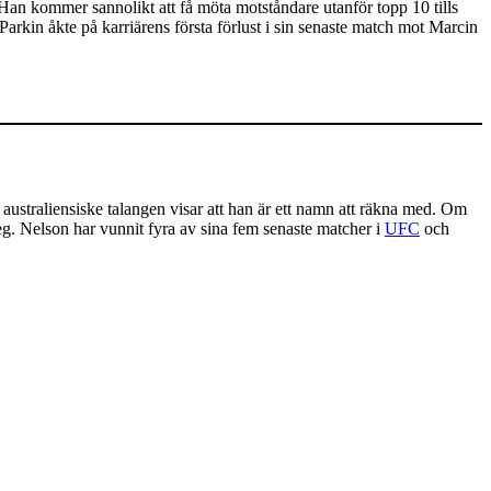
. Han kommer sannolikt att få möta motståndare utanför topp 10 tills
rkin åkte på karriärens första förlust i sin senaste match mot Marcin
n australiensiske talangen visar att han är ett namn att räkna med. Om
teg. Nelson har vunnit fyra av sina fem senaste matcher i
UFC
och