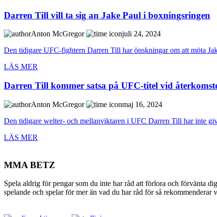
Darren Till vill ta sig an Jake Paul i boxningsringen
Anton McGregor
juli 24, 2024
Den tidigare UFC-fightern Darren Till har önskningar om att möta Jake
LÄS MER
Darren Till kommer satsa på UFC-titel vid återkomst
Anton McGregor
maj 16, 2024
Den tidigare welter- och mellanviktaren i UFC Darren Till har inte giv
LÄS MER
MMA BETZ
Spela aldrig för pengar som du inte har råd att förlora och förvänta di
spelande och spelar för mer än vad du har råd för så rekommenderar vi 