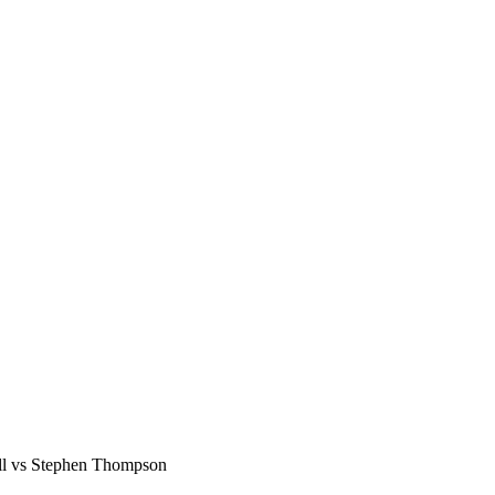
ill vs Stephen Thompson