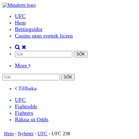
UFC
Hem
Bettingsidor
Casino utan svensk licens
More
Tillbaka
UFC
Fightodds
Fighters
Räkna ut Odds
Hem
›
Nyheter
›
UFC
›
UFC 238