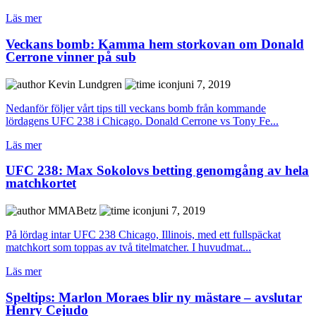
Läs mer
Veckans bomb: Kamma hem storkovan om Donald
Cerrone vinner på sub
Kevin Lundgren
juni 7, 2019
Nedanför följer vårt tips till veckans bomb från kommande
lördagens UFC 238 i Chicago. Donald Cerrone vs Tony Fe...
Läs mer
UFC 238: Max Sokolovs betting genomgång av hela
matchkortet
MMABetz
juni 7, 2019
På lördag intar UFC 238 Chicago, Illinois, med ett fullspäckat
matchkort som toppas av två titelmatcher. I huvudmat...
Läs mer
Speltips: Marlon Moraes blir ny mästare – avslutar
Henry Cejudo