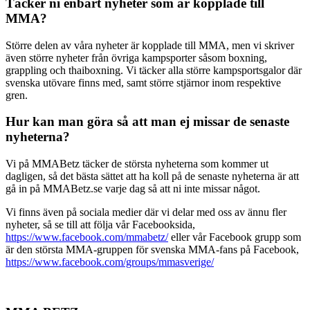
Täcker ni enbart nyheter som är kopplade till
MMA?
Större delen av våra nyheter är kopplade till MMA, men vi skriver
även större nyheter från övriga kampsporter såsom boxning,
grappling och thaiboxning. Vi täcker alla större kampsportsgalor där
svenska utövare finns med, samt större stjärnor inom respektive
gren.
Hur kan man göra så att man ej missar de senaste
nyheterna?
Vi på MMABetz täcker de största nyheterna som kommer ut
dagligen, så det bästa sättet att ha koll på de senaste nyheterna är att
gå in på MMABetz.se varje dag så att ni inte missar något.
Vi finns även på sociala medier där vi delar med oss av ännu fler
nyheter, så se till att följa vår Facebooksida,
https://www.facebook.com/mmabetz/
eller vår Facebook grupp som
är den största MMA-gruppen för svenska MMA-fans på Facebook,
https://www.facebook.com/groups/mmasverige/