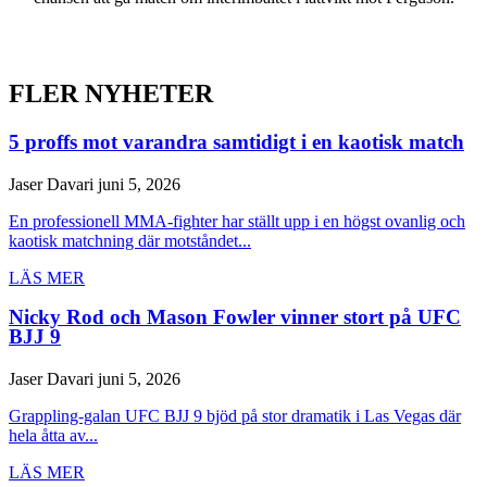
FLER NYHETER
5 proffs mot varandra samtidigt i en kaotisk match
Jaser Davari
juni 5, 2026
En professionell MMA-fighter har ställt upp i en högst ovanlig och
kaotisk matchning där motståndet...
LÄS MER
Nicky Rod och Mason Fowler vinner stort på UFC
BJJ 9
Jaser Davari
juni 5, 2026
Grappling-galan UFC BJJ 9 bjöd på stor dramatik i Las Vegas där
hela åtta av...
LÄS MER