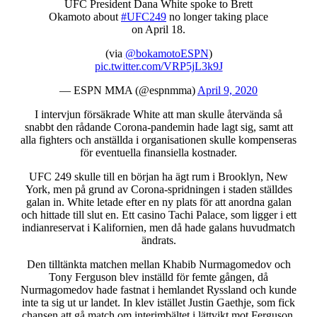
UFC President Dana White spoke to Brett
Okamoto about
#UFC249
no longer taking place
on April 18.
(via
@bokamotoESPN
)
pic.twitter.com/VRP5jL3k9J
— ESPN MMA (@espnmma)
April 9, 2020
I intervjun försäkrade White att man skulle återvända så
snabbt den rådande Corona-pandemin hade lagt sig, samt att
alla fighters och anställda i organisationen skulle kompenseras
för eventuella finansiella kostnader.
UFC 249 skulle till en början ha ägt rum i Brooklyn, New
York, men på grund av Corona-spridningen i staden ställdes
galan in. White letade efter en ny plats för att anordna galan
och hittade till slut en. Ett casino Tachi Palace, som ligger i ett
indianreservat i Kalifornien, men då hade galans huvudmatch
ändrats.
Den tilltänkta matchen mellan Khabib Nurmagomedov och
Tony Ferguson blev inställd för femte gången, då
Nurmagomedov hade fastnat i hemlandet Ryssland och kunde
inte ta sig ut ur landet. In klev istället Justin Gaethje, som fick
chansen att gå match om interimbältet i lättvikt mot Ferguson.