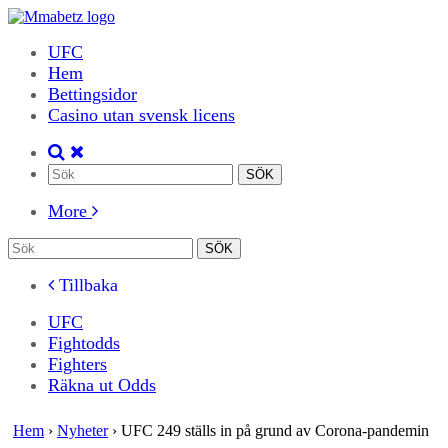
UFC
Hem
Bettingsidor
Casino utan svensk licens
More
Tillbaka
UFC
Fightodds
Fighters
Räkna ut Odds
Hem
›
Nyheter
›
UFC 249 ställs in på grund av Corona-pandemin