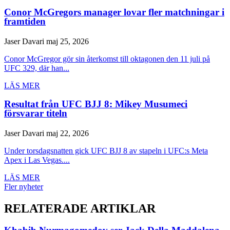
Conor McGregors manager lovar fler matchningar i
framtiden
Jaser Davari
maj 25, 2026
Conor McGregor gör sin återkomst till oktagonen den 11 juli på
UFC 329, där han...
LÄS MER
Resultat från UFC BJJ 8: Mikey Musumeci
försvarar titeln
Jaser Davari
maj 22, 2026
Under torsdagsnatten gick UFC BJJ 8 av stapeln i UFC:s Meta
Apex i Las Vegas....
LÄS MER
Fler nyheter
RELATERADE ARTIKLAR