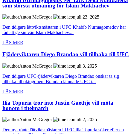
Khabib Nurmagomedov ser Jack Della Maddalena
som största utmaning för Islam Makhachev
Anton McGregor
juli 23, 2025
Den tidigare lättviktsmästaren i UFC Khabib Nurmagomedov har
råd att ge sin vän Islam Makhachev....
LÄS MER
Fjäderviktaren Diego Brandao vill tillbaka till UFC
Anton McGregor
juli 3, 2025
Den tidigare UFC-fjäderviktaren Diego Brandao önskar ta sig
tillbaka till oktogonen. Brandao lämnade UFC i...
LÄS MER
Ilia Topuria tror inte Justin Gaethje vill möta
honom i titelmatch
Anton McGregor
juli 2, 2025
Den nykrönte lättviktsmästaren i UFC Ilia Topuria söker efter en