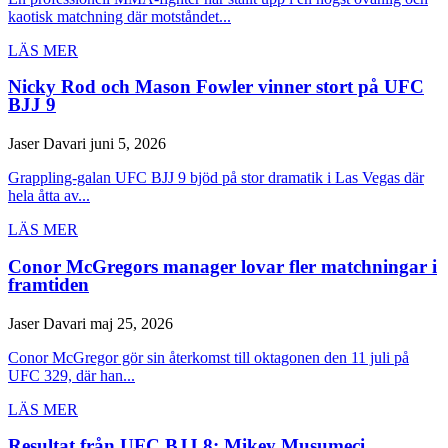
kaotisk matchning där motståndet...
LÄS MER
Nicky Rod och Mason Fowler vinner stort på UFC
BJJ 9
Jaser Davari
juni 5, 2026
Grappling-galan UFC BJJ 9 bjöd på stor dramatik i Las Vegas där
hela åtta av...
LÄS MER
Conor McGregors manager lovar fler matchningar i
framtiden
Jaser Davari
maj 25, 2026
Conor McGregor gör sin återkomst till oktagonen den 11 juli på
UFC 329, där han...
LÄS MER
Resultat från UFC BJJ 8: Mikey Musumeci