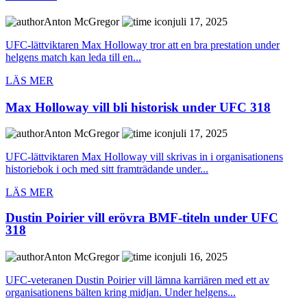
Anton McGregor
juli 17, 2025
UFC-lättviktaren Max Holloway tror att en bra prestation under
helgens match kan leda till en...
LÄS MER
Max Holloway vill bli historisk under UFC 318
Anton McGregor
juli 17, 2025
UFC-lättviktaren Max Holloway vill skrivas in i organisationens
historiebok i och med sitt framträdande under...
LÄS MER
Dustin Poirier vill erövra BMF-titeln under UFC
318
Anton McGregor
juli 16, 2025
UFC-veteranen Dustin Poirier vill lämna karriären med ett av
organisationens bälten kring midjan. Under helgens...