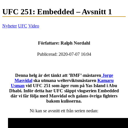
UFC 251: Embedded – Avsnitt 1
Nyheter
UFC
Video
Författare:
Ralph Nordahl
Publicerad: 2020-07-07 16:04
Denna helg är det tänkt att ’BMF’-mästaren
Jorge
Masvidal
ska utmana welterviktsmästaren
Kamaru
Usman
vid UFC 251 som äger rum på Yas Island i Abu
Dhabi. Inför detta har UFC släppt vlogserien Embedded
där vi får följa med Masvidal och galans övriga fighters
bakom kulisserna.
Ni kan se avsnitt ett från serien nedan: