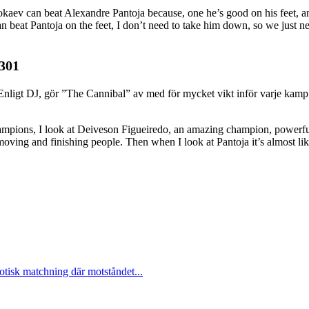
 can beat Alexandre Pantoja because, one he’s good on his feet, and 
can beat Pantoja on the feet, I don’t need to take him down, so we just 
 301
. Enligt DJ, gör ”The Cannibal” av med för mycket vikt inför varje kamp.
champions, I look at Deiveson Figueiredo, an amazing champion, powerf
ving and finishing people. Then when I look at Pantoja it’s almost like 
otisk matchning där motståndet...