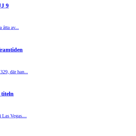
JJ 9
åtta av...
framtiden
329, där han...
titeln
 Las Vegas....