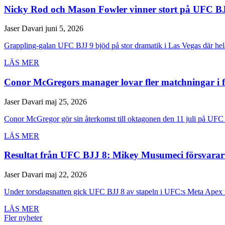
Nicky Rod och Mason Fowler vinner stort på UFC B
Jaser Davari
juni 5, 2026
Grappling-galan UFC BJJ 9 bjöd på stor dramatik i Las Vegas där hela 
LÄS MER
Conor McGregors manager lovar fler matchningar i 
Jaser Davari
maj 25, 2026
Conor McGregor gör sin återkomst till oktagonen den 11 juli på UFC 
LÄS MER
Resultat från UFC BJJ 8: Mikey Musumeci försvarar 
Jaser Davari
maj 22, 2026
Under torsdagsnatten gick UFC BJJ 8 av stapeln i UFC:s Meta Apex i
LÄS MER
Fler nyheter