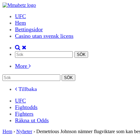
UFC
Hem
Bettingsidor
Casino utan svensk licens
More
Tillbaka
UFC
Fightodds
Fighters
Räkna ut Odds
Hem
›
Nyheter
›
Demetrious Johnson nämner flugviktare som kan bes