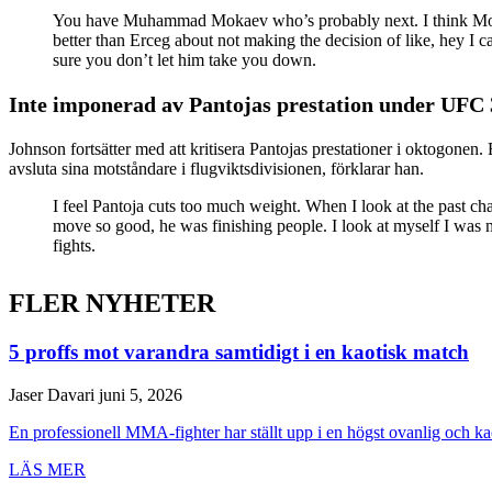
You have Muhammad Mokaev who’s probably next. I think Mokaev
better than Erceg about not making the decision of like, hey I 
sure you don’t let him take you down.
Inte imponerad av Pantojas prestation under UFC
Johnson fortsätter med att kritisera Pantojas prestationer i oktogonen
avsluta sina motståndare i flugviktsdivisionen, förklarar han.
I feel Pantoja cuts too much weight. When I look at the past 
move so good, he was finishing people. I look at myself I was mo
fights.
FLER NYHETER
5 proffs mot varandra samtidigt i en kaotisk match
Jaser Davari
juni 5, 2026
En professionell MMA-fighter har ställt upp i en högst ovanlig och ka
LÄS MER