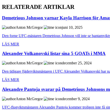
RELATERADE ARTIKLAR
Demetrious Johnson varnar Kayla Harrison för Am
Anton McGregor
juni 10, 2025
Den forne UFC-mästaren Demetrious Johnson vill inte se bantamvikt
LÄS MER
Alexander Volkanovski listar sina 5 GOATs i MMA
Anton McGregor
december 25, 2024
Den tidigare fjäderviktsmästaren i UFC Alexander Volkanovski har nam
LÄS MER
Alexandre Pantoja svarar på Demetrious Johnsons 
Anton McGregor
december 9, 2024
UFC-flugviktsmästaren Alexandre Pantoja kommer troligen inte få s