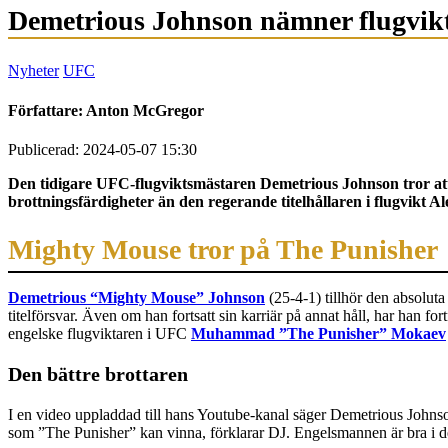
Demetrious Johnson nämner flugvikt
Nyheter
UFC
Författare:
Anton McGregor
Publicerad: 2024-05-07 15:30
Den tidigare UFC-flugviktsmästaren Demetrious Johnson tror at
brottningsfärdigheter än den regerande titelhållaren i flugvikt A
Mighty Mouse tror på The Punisher
Demetrious “Mighty Mouse” Johnson
(25-4-1) tillhör den absoluta
titelförsvar. Även om han fortsatt sin karriär på annat håll, har han f
engelske flugviktaren i UFC
Muhammad ”The Punisher” Mokaev
Den bättre brottaren
I en video uppladdad till hans Youtube-kanal säger Demetrious John
som ”The Punisher” kan vinna, förklarar DJ. Engelsmannen är bra i det 