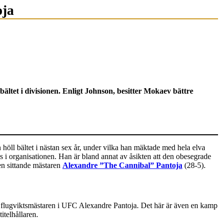
oja
et i divisionen. Enligt Johnson, besitter Mokaev bättre
 höll bältet i nästan sex år, under vilka han mäktade med hela elva
ass i organisationen. Han är bland annat av åsikten att den obesegrade
den sittande mästaren
Alexandre ”The Cannibal” Pantoja
(28-5).
 flugviktsmästaren i UFC Alexandre Pantoja. Det här är även en kamp
itelhållaren.