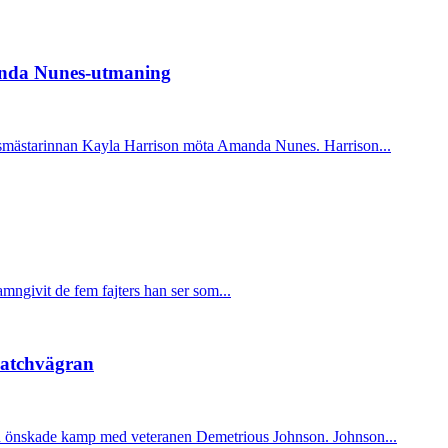
anda Nunes-utmaning
smästarinnan Kayla Harrison möta Amanda Nunes. Harrison...
ngivit de fem fajters han ser som...
matchvägran
in önskade kamp med veteranen Demetrious Johnson. Johnson...