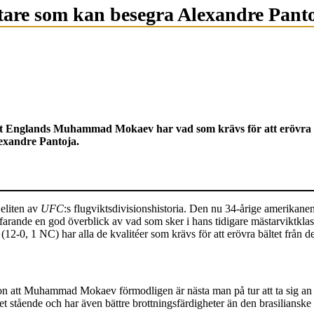
are som kan besegra Alexandre Pant
t Englands Muhammad Mokaev har vad som krävs för att erövra bält
lexandre Pantoja.
 eliten av
UFC
:s flugviktsdivisionshistoria. Den nu 34-årige amerikanen
ortfarande en god överblick av vad som sker i hans tidigare mästarviktkl
(12-0, 1 NC) har alla de kvalitéer som krävs för att erövra bältet från 
son att Muhammad Mokaev förmodligen är nästa man på tur att ta sig an
stående och har även bättre brottningsfärdigheter än den brasilianske t