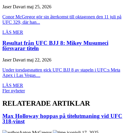
Jaser Davari
maj 25, 2026
Conor McGregor gör sin återkomst till oktagonen den 11 juli på
UFC 329, där han...
LÄS MER
Resultat från UFC BJJ 8: Mikey Musumeci
försvarar titeln
Jaser Davari
maj 22, 2026
Under torsdagsnatten gick UFC BJJ 8 av stapeln i UFC:s Meta
Apex i Las Vegas....
LÄS MER
Fler nyheter
RELATERADE ARTIKLAR
Max Holloway hoppas på titelutmaning vid UFC
318-vinst
Anton McGregor
juli 17, 2025