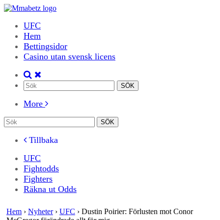
UFC
Hem
Bettingsidor
Casino utan svensk licens
More
Tillbaka
UFC
Fightodds
Fighters
Räkna ut Odds
Hem
›
Nyheter
›
UFC
›
Dustin Poirier: Förlusten mot Conor