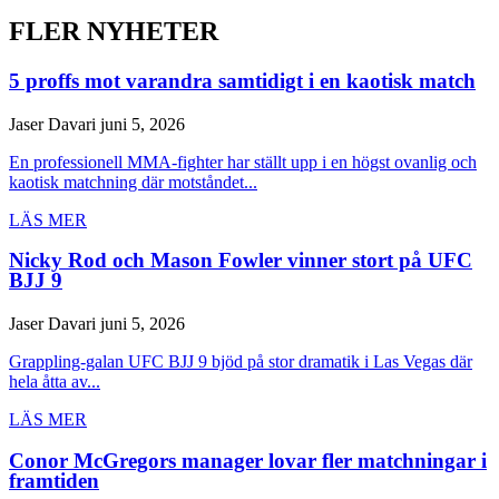
FLER NYHETER
5 proffs mot varandra samtidigt i en kaotisk match
Jaser Davari
juni 5, 2026
En professionell MMA-fighter har ställt upp i en högst ovanlig och
kaotisk matchning där motståndet...
LÄS MER
Nicky Rod och Mason Fowler vinner stort på UFC
BJJ 9
Jaser Davari
juni 5, 2026
Grappling-galan UFC BJJ 9 bjöd på stor dramatik i Las Vegas där
hela åtta av...
LÄS MER
Conor McGregors manager lovar fler matchningar i
framtiden