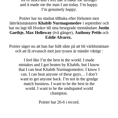
and it made me the man I am today. I’m happy.
I’m genuinely happy.
Poirier har nu studsat tillbaka efter förlusten mot
lättviktsmästaren
Khabib Nurmagomedov
i september och
har nu lagt till Hooker till sina besegrade motståndare
Justin
Gaethje, Max Holloway
(två gånger),
Anthony Pettis
och
Eddie Alvarez.
Poirier säger nu att han har fullt sikte på att bli världsmästare
och att få revansch mot just ryssen är mindre viktigt :
I feel like I’m the best in the world. I made
mistakes and I got beaten by Khabib, but I know
that I can beat Khabib Nurmagomedov. I know I
can. I can beat anyone of these guys… I don’t
want to get anyone back. I’m not in the grudge
match business. I want to be the best in the
world. I want to be the undisputed world
champion.
Poirier har 26-6 i record.