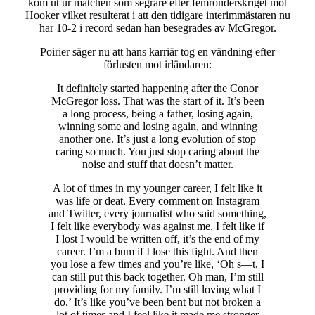
kom ut ur matchen som segrare efter femronderskriget mot
Hooker vilket resulterat i att den tidigare interimmästaren nu
har 10-2 i record sedan han besegrades av McGregor.
Poirier säger nu att hans karriär tog en vändning efter
förlusten mot irländaren:
It definitely started happening after the Conor
McGregor loss. That was the start of it. It’s been
a long process, being a father, losing again,
winning some and losing again, and winning
another one. It’s just a long evolution of stop
caring so much. You just stop caring about the
noise and stuff that doesn’t matter.
A lot of times in my younger career, I felt like it
was life or deat. Every comment on Instagram
and Twitter, every journalist who said something,
I felt like everybody was against me. I felt like if
I lost I would be written off, it’s the end of my
career. I’m a bum if I lose this fight. And then
you lose a few times and you’re like, ‘Oh s—t, I
can still put this back together. Oh man, I’m still
providing for my family. I’m still loving what I
do.’ It’s like you’ve been bent but not broken a
lot of times and I feel like it made me stronger