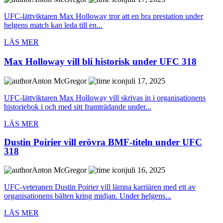
UFC-lättviktaren Max Holloway tror att en bra prestation under
helgens match kan leda till en...
LÄS MER
Max Holloway vill bli historisk under UFC 318
Anton McGregor
juli 17, 2025
UFC-lättviktaren Max Holloway vill skrivas in i organisationens
historiebok i och med sitt framträdande under...
LÄS MER
Dustin Poirier vill erövra BMF-titeln under UFC
318
Anton McGregor
juli 16, 2025
UFC-veteranen Dustin Poirier vill lämna karriären med ett av
organisationens bälten kring midjan. Under helgens...
LÄS MER