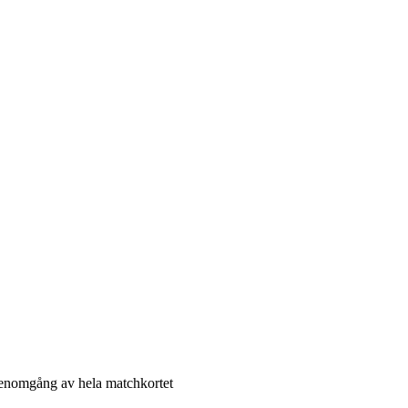
omgång av hela matchkortet