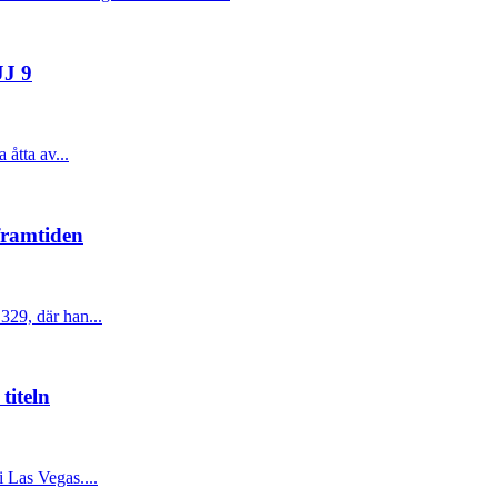
JJ 9
åtta av...
framtiden
329, där han...
titeln
 Las Vegas....