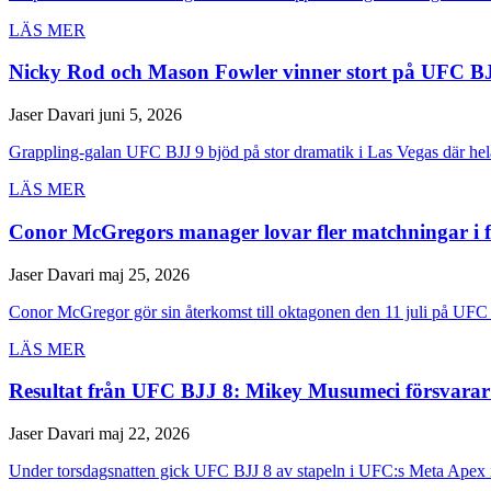
LÄS MER
Nicky Rod och Mason Fowler vinner stort på UFC B
Jaser Davari
juni 5, 2026
Grappling-galan UFC BJJ 9 bjöd på stor dramatik i Las Vegas där hela 
LÄS MER
Conor McGregors manager lovar fler matchningar i 
Jaser Davari
maj 25, 2026
Conor McGregor gör sin återkomst till oktagonen den 11 juli på UFC 
LÄS MER
Resultat från UFC BJJ 8: Mikey Musumeci försvarar 
Jaser Davari
maj 22, 2026
Under torsdagsnatten gick UFC BJJ 8 av stapeln i UFC:s Meta Apex i