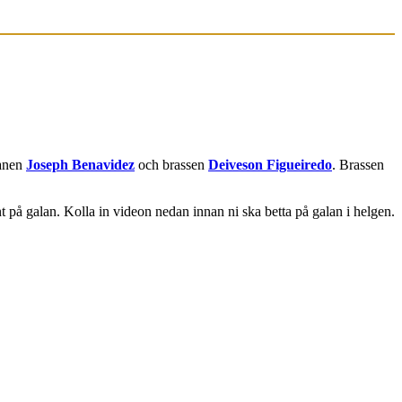
kanen
Joseph Benavidez
och brassen
Deiveson Figueiredo
. Brassen
t på galan. Kolla in videon nedan innan ni ska betta på galan i helgen.