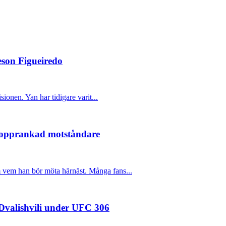
eson Figueiredo
ionen. Yan har tidigare varit...
 topprankad motståndare
 vem han bör möta härnäst. Många fans...
 Dvalishvili under UFC 306