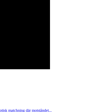
otisk matchning där motståndet...