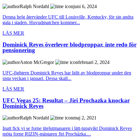
Ralph Nordahl
juni 6, 2024
Denna helg återvänder UFC till Louisville, Kentucky, för sin andra
gala i staden. Huvudmatchen kommer...
LÄS MER
Dominick Reyes överlever blodproppar, inte redo för
pensionering
Anton McGregor
februari 2, 2024
UFC-fightern Dominick Reyes har lidit av blodproppar under den
sista veckan i januari. Dessa skall...
LÄS MER
UFC Vegas 25: Resultat – Jiri Prochazka knockar
Dominick Reyes
Ralph Nordahl
maj 2, 2021
Inatt fick vi se forne titelutmanaren i lätt-tungvikt Dominick Reyes
möta forne RIZIN-mästaren Jiri Procházka....