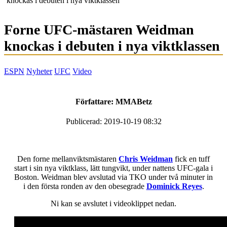
knockas i debuten i nya viktklassen
Forne UFC-mästaren Weidman
knockas i debuten i nya viktklassen
ESPN
Nyheter
UFC
Video
Författare:
MMABetz
Publicerad: 2019-10-19 08:32
Den forne mellanviktsmästaren
Chris Weidman
fick en tuff
start i sin nya viktklass, lätt tungvikt, under nattens UFC-gala i
Boston. Weidman blev avslutad via TKO under två minuter in
i den första ronden av den obesegrade
Dominick Reyes
.
Ni kan se avslutet i videoklippet nedan.