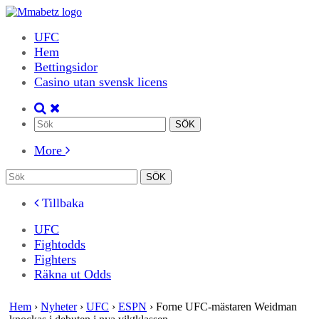
UFC
Hem
Bettingsidor
Casino utan svensk licens
More
Tillbaka
UFC
Fightodds
Fighters
Räkna ut Odds
Hem
›
Nyheter
›
UFC
›
ESPN
›
Forne UFC-mästaren Weidman