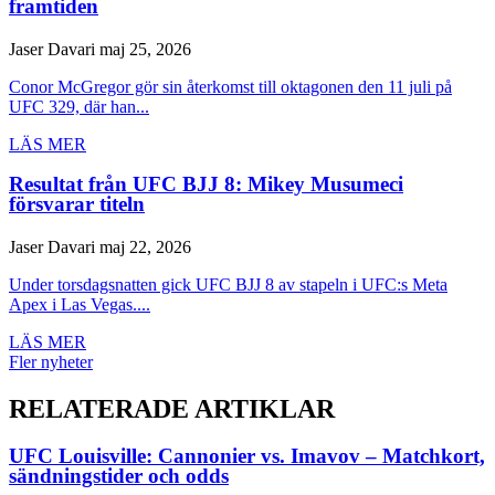
framtiden
Jaser Davari
maj 25, 2026
Conor McGregor gör sin återkomst till oktagonen den 11 juli på
UFC 329, där han...
LÄS MER
Resultat från UFC BJJ 8: Mikey Musumeci
försvarar titeln
Jaser Davari
maj 22, 2026
Under torsdagsnatten gick UFC BJJ 8 av stapeln i UFC:s Meta
Apex i Las Vegas....
LÄS MER
Fler nyheter
RELATERADE ARTIKLAR
UFC Louisville: Cannonier vs. Imavov – Matchkort,
sändningstider och odds