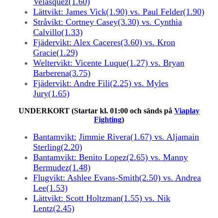
Velasquez(1.60)
Lättvikt:
James Vick(1.90) vs. Paul Felder(1.90)
Stråvikt: Cortney Casey(3.30) vs. Cynthia
Calvillo(1.33)
Fjädervikt: Alex Caceres(3.60) vs. Kron
Gracie(1.29)
Weltervikt: Vicente Luque(1.27) vs. Bryan
Barberena(3.75)
Fjädervikt: Andre Fili(2.25) vs. Myles
Jury(1.65)
UNDERKORT (Startar kl. 01:00 och sänds på
Viaplay
Fighting
)
Bantamvikt:
Jimmie Rivera(1.67) vs. Aljamain
Sterling(2.20)
Bantamvikt: Benito Lopez(2.65) vs. Manny
Bermudez(1.48)
Flugvikt:
Ashlee Evans-Smith(2.50) vs. Andrea
Lee(1.53)
Lättvikt: Scott Holtzman(1.55) vs. Nik
Lentz(2.45)