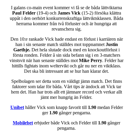
I galans co-main event kommer vi få se de båda lättviktarna
Paul Felder
(19-4) och
James Vick
(15-2) försöka klättra
uppåt i den oerhört konkurrenskraftiga lättviktsklassen. Båda
herrarna kommer från två förluster och är hungriga att
revanschera sig.
Den 10:e rankade Vick hade endast en förlust i karriären när
han i sin senaste match ställdes mot toppnamnet
Justin
Gaethje.
Det hela slutade dock med en knockoutförlust i
första ronden. Felder å sin sida befann sig i en 3-matchers
vinstsvit när han senaste ställdes mot
Mike Perry
. Felder har
hittills fightats inom weltervikt och går nu ner en viktklass.
Det ska bli intressant att se hur han klarar det.
Spelbolagen ser detta som en väldigt jämn match. Det finns
faktorer som talar för båda. Vårt tips är ändock att Vick tar
hem det. Han har trots allt ett jämnare record och verkar allt
jämt mer hungrig än Felder.
Unibet
håller Vick som knapp favorit till
1.90
medan Felder
ger
1.90
gånger pengarna.
Mobilebet
erbjuder både Vick och Felder till
1.90
gånger
pengarna.