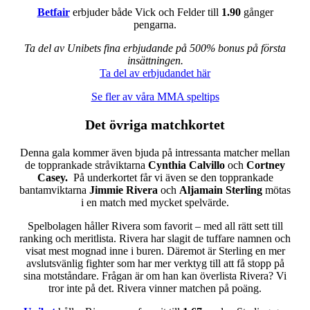
Betfair
erbjuder både Vick och Felder till
1.90
gånger
pengarna.
Ta del av Unibets fina erbjudande på 500% bonus på första
insättningen.
Ta del av erbjudandet här
Se fler av våra MMA speltips
Det övriga matchkortet
Denna gala kommer även bjuda på intressanta matcher mellan
de topprankade stråviktarna
Cynthia Calvillo
och
Cortney
Casey.
På underkortet får vi även se den topprankade
bantamviktarna
Jimmie Rivera
och
Aljamain Sterling
mötas
i en match med mycket spelvärde.
Spelbolagen håller Rivera som favorit – med all rätt sett till
ranking och meritlista. Rivera har slagit de tuffare namnen och
visat mest mognad inne i buren. Däremot är Sterling en mer
avslutsvänlig fighter som har mer verktyg till att få stopp på
sina motståndare. Frågan är om han kan överlista Rivera? Vi
tror inte på det. Rivera vinner matchen på poäng.