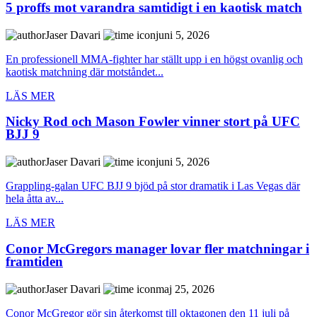
5 proffs mot varandra samtidigt i en kaotisk match
Jaser Davari
juni 5, 2026
En professionell MMA-fighter har ställt upp i en högst ovanlig och
kaotisk matchning där motståndet...
LÄS MER
Nicky Rod och Mason Fowler vinner stort på UFC
BJJ 9
Jaser Davari
juni 5, 2026
Grappling-galan UFC BJJ 9 bjöd på stor dramatik i Las Vegas där
hela åtta av...
LÄS MER
Conor McGregors manager lovar fler matchningar i
framtiden
Jaser Davari
maj 25, 2026
Conor McGregor gör sin återkomst till oktagonen den 11 juli på