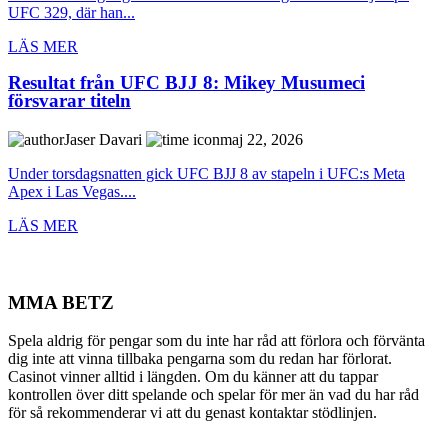
UFC 329, där han...
LÄS MER
Resultat från UFC BJJ 8: Mikey Musumeci
försvarar titeln
Jaser Davari
maj 22, 2026
Under torsdagsnatten gick UFC BJJ 8 av stapeln i UFC:s Meta
Apex i Las Vegas....
LÄS MER
MMA BETZ
Spela aldrig för pengar som du inte har råd att förlora och förvänta
dig inte att vinna tillbaka pengarna som du redan har förlorat.
Casinot vinner alltid i längden. Om du känner att du tappar
kontrollen över ditt spelande och spelar för mer än vad du har råd
för så rekommenderar vi att du genast kontaktar stödlinjen.