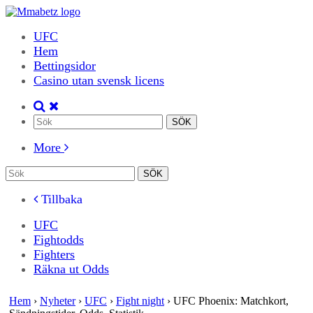
UFC
Hem
Bettingsidor
Casino utan svensk licens
More
Tillbaka
UFC
Fightodds
Fighters
Räkna ut Odds
Hem
›
Nyheter
›
UFC
›
Fight night
›
UFC Phoenix: Matchkort,