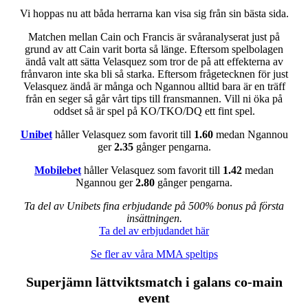
Vi hoppas nu att båda herrarna kan visa sig från sin bästa sida.
Matchen mellan Cain och Francis är svåranalyserat just på
grund av att Cain varit borta så länge. Eftersom spelbolagen
ändå valt att sätta Velasquez som tror de på att effekterna av
frånvaron inte ska bli så starka. Eftersom frågetecknen för just
Velasquez ändå är många och Ngannou alltid bara är en träff
från en seger så går vårt tips till fransmannen. Vill ni öka på
oddset så är spel på KO/TKO/DQ ett fint spel.
Unibet
håller Velasquez som favorit till
1.60
medan Ngannou
ger
2.35
gånger pengarna.
Mobilebet
håller Velasquez som favorit till
1.42
medan
Ngannou ger
2.80
gånger pengarna.
Ta del av Unibets fina erbjudande på 500% bonus på första
insättningen.
Ta del av erbjudandet här
Se fler av våra MMA speltips
Superjämn lättviktsmatch i galans co-main
event