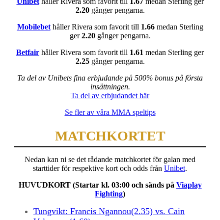
Unibet
håller Rivera som favorit till
1.67
medan Sterling ger
2.20
gånger pengarna.
Mobilebet
håller Rivera som favorit till
1.66
medan Sterling
ger
2.20
gånger pengarna.
Betfair
håller Rivera som favorit till
1.61
medan Sterling ger
2.25
gånger pengarna.
Ta del av Unibets fina erbjudande på 500% bonus på första
insättningen.
Ta del av erbjudandet här
Se fler av våra MMA speltips
MATCHKORTET
Nedan kan ni se det rådande matchkortet för galan med
starttider för respektive kort och odds från
Unibet
.
HUVUDKORT (Startar kl. 03:00 och sänds på
Viaplay
Fighting
)
Tungvikt:
Francis Ngannou(2.35) vs. Cain