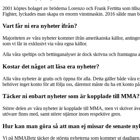
2001 köptes bolaget av bröderna Lorenzo och Frank Fertitta som til
Fighter, lyckades man skapa en enorm vinstmaskin. 2016 sålde man bola
Vart får ni era nyheter ifrån?
Majoriteten av våra nyheter kommer ifrån amerikanska källor, antinge
som vi får in exklusivt via våra egna källor.
Alla våra speltips och bettinganalyser är dock skrivna och framtagna a
Kostar det något att läsa era nyheter?
Alla våra nyheter är gratis och öppna för alla. Detta gäller både våra 
behöver inget konto för att följa oss, däremot måste du ha ett konto 
Täcker ni enbart nyheter som är kopplade till MMA?
Större delen av våra nyheter är kopplade till MMA, men vi skriver äv
utövare finns med, samt större stjärnor inom respektive gren.
Hur kan man göra så att man ej missar de senaste ny
Vi på MMABetz täcker de största nyheterna som kommer ut dagligen, så 