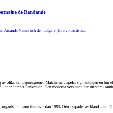
Germaine de Randamie
n Amanda Nunes och den tidigare fjäderviktsmästar...
v olika kampsportsgrener. Matcherna utspelar sig i antingen en bur elle
 då under namnet Pankration. Den moderna versionen har sin start i s
rganisation som funnits sedan 1993. Den skapades av bland annat Gracie