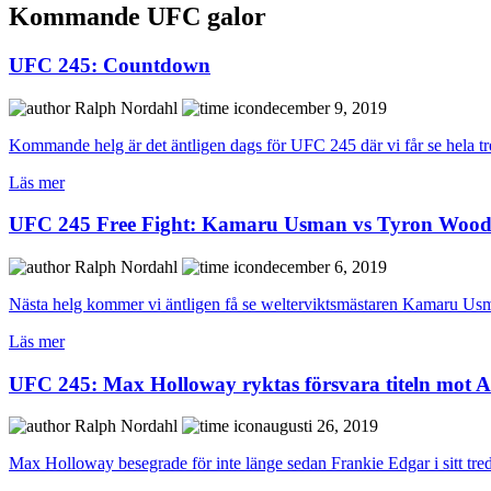
Kommande UFC galor
UFC 245: Countdown
Ralph Nordahl
december 9, 2019
Kommande helg är det äntligen dags för UFC 245 där vi får se hela t
Läs mer
UFC 245 Free Fight: Kamaru Usman vs Tyron Wood
Ralph Nordahl
december 6, 2019
Nästa helg kommer vi äntligen få se welterviktsmästaren Kamaru Usm
Läs mer
UFC 245: Max Holloway ryktas försvara titeln mot 
Ralph Nordahl
augusti 26, 2019
Max Holloway besegrade för inte länge sedan Frankie Edgar i sitt tredj