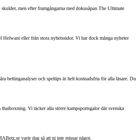
ra skulder, men efter framgångarna med dokusåpan The Ultimate
l Helwani eller från stora nyhetssidor. Vi har dock många nyheter
ra bettinganalyser och speltips är helt kostnadsfria för alla läsare. Du
 thaiboxning. Vi täcker alla större kampsportsgalor där svenska
ABetz.se varje dag så att ni inte missar något.