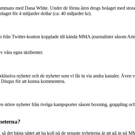
lsammans med Dana White. Under de första åren drogs bolaget med sto
get för 4 miljarder dollar (ca: 40 miljarder kr).
n från Twitter-konton kopplade till kända MMA-journalister såsom Arie
v våra egna skribenter.
exklusiva nyheter och de nyheter som vi får in via andra kanaler. Även vå
på Disqus för att kunna kommentera.
en större nyheter från övriga kampsporter såsom boxning, grappling och
heterna?
det bästa sättet att ha koll på de senaste nyheterna är att gå in på MM