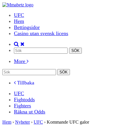
UFC
Hem
Bettingsidor
Casino utan svensk licens
More
Tillbaka
UFC
Fightodds
Fighters
Räkna ut Odds
Hem
›
Nyheter
›
UFC
›
Kommande UFC galor