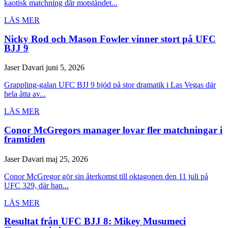
kaotisk matchning där motståndet...
LÄS MER
Nicky Rod och Mason Fowler vinner stort på UFC
BJJ 9
Jaser Davari
juni 5, 2026
Grappling-galan UFC BJJ 9 bjöd på stor dramatik i Las Vegas där
hela åtta av...
LÄS MER
Conor McGregors manager lovar fler matchningar i
framtiden
Jaser Davari
maj 25, 2026
Conor McGregor gör sin återkomst till oktagonen den 11 juli på
UFC 329, där han...
LÄS MER
Resultat från UFC BJJ 8: Mikey Musumeci