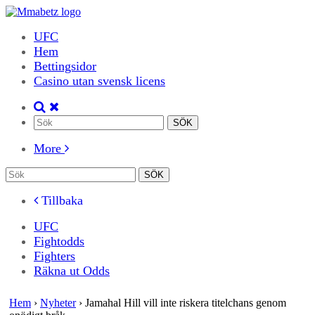
UFC
Hem
Bettingsidor
Casino utan svensk licens
More
Tillbaka
UFC
Fightodds
Fighters
Räkna ut Odds
Hem
›
Nyheter
›
Jamahal Hill vill inte riskera titelchans genom