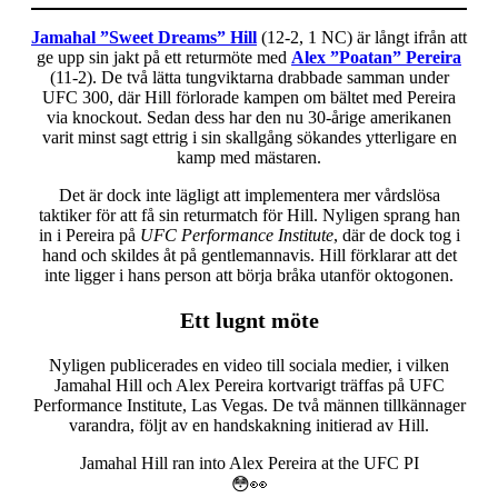
Jamahal ”Sweet Dreams” Hill
(12-2, 1 NC) är långt ifrån att
ge upp sin jakt på ett returmöte med
Alex ”Poatan” Pereira
(11-2). De två lätta tungviktarna drabbade samman under
UFC 300, där Hill förlorade kampen om bältet med Pereira
via knockout. Sedan dess har den nu 30-årige amerikanen
varit minst sagt ettrig i sin skallgång sökandes ytterligare en
kamp med mästaren.
Det är dock inte lägligt att implementera mer vårdslösa
taktiker för att få sin returmatch för Hill. Nyligen sprang han
in i Pereira på
UFC Performance Institute
, där de dock tog i
hand och skildes åt på gentlemannavis. Hill förklarar att det
inte ligger i hans person att börja bråka utanför oktogonen.
Ett lugnt möte
Nyligen publicerades en video till sociala medier, i vilken
Jamahal Hill och Alex Pereira kortvarigt träffas på UFC
Performance Institute, Las Vegas. De två männen tillkännager
varandra, följt av en handskakning initierad av Hill.
Jamahal Hill ran into Alex Pereira at the UFC PI
😳👀