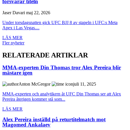
försvarar titeln
Jaser Davari
maj 22, 2026
Under torsdagsnatten gick UFC BJJ 8 av stapeln i UFC:s Meta
Apex i Las Vegas....
LÄS MER
Fler nyheter
RELATERADE ARTIKLAR
MMA-experten Din Thomas tror Alex Pereira blir
mästare igen
Anton McGregor
juli 11, 2025
MMA-experten och analytikern åt UFC Din Thomas ser att Alex
Pereira återigen kommer stå som...
LÄS MER
Alex Pereira inställd på returtitelmatch mot
Magomed Ankalaev