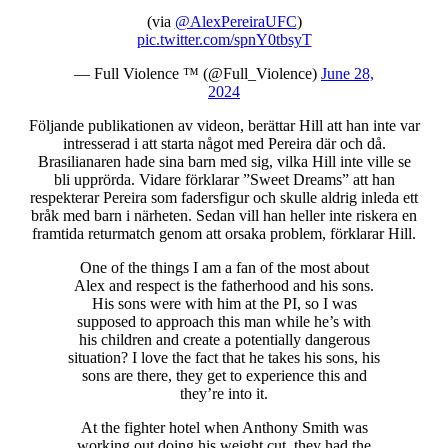
(via
@AlexPereiraUFC
)
pic.twitter.com/spnY0tbsyT
— Full Violence ™ (@Full_Violence)
June 28,
2024
Följande publikationen av videon, berättar Hill att han inte var
intresserad i att starta något med Pereira där och då.
Brasilianaren hade sina barn med sig, vilka Hill inte ville se
bli upprörda. Vidare förklarar ”Sweet Dreams” att han
respekterar Pereira som fadersfigur och skulle aldrig inleda ett
bråk med barn i närheten. Sedan vill han heller inte riskera en
framtida returmatch genom att orsaka problem, förklarar Hill.
One of the things I am a fan of the most about
Alex and respect is the fatherhood and his sons.
His sons were with him at the PI, so I was
supposed to approach this man while he’s with
his children and create a potentially dangerous
situation? I love the fact that he takes his sons, his
sons are there, they get to experience this and
they’re into it.
At the fighter hotel when Anthony Smith was
working out doing his weight cut, they had the