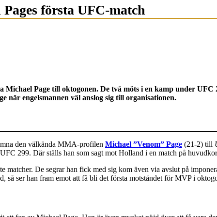
l Pages första UFC-match
Michael Page till oktogonen. De två möts i en kamp under UFC 299
e när engelsmannen väl anslog sig till organisationen.
älkomna den välkända MMA-profilen
Michael ”Venom” Page
(21-2) till
UFC 299. Där ställs han som sagt mot Holland i en match på huvudkort
naste matcher. De segrar han fick med sig kom även via avslut på impon
 så ser han fram emot att få bli det första motståndet för MVP i oktog