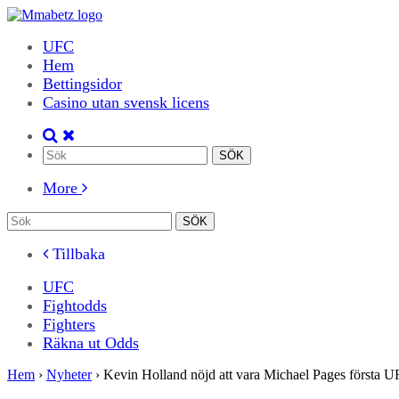
UFC
Hem
Bettingsidor
Casino utan svensk licens
More
Tillbaka
UFC
Fightodds
Fighters
Räkna ut Odds
Hem
›
Nyheter
›
Kevin Holland nöjd att vara Michael Pages första 