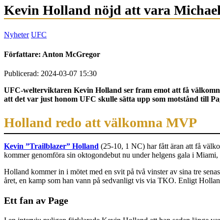
Kevin Holland nöjd att vara Michae
Nyheter
UFC
Författare:
Anton McGregor
Publicerad: 2024-03-07 15:30
UFC-welterviktaren Kevin Holland ser fram emot att få välkomna 
att det var just honom UFC skulle sätta upp som motstånd till Pag
Holland redo att välkomna MVP
Kevin ”Trailblazer” Holland
(25-10, 1 NC) har fått äran att få v
kommer genomföra sin oktogondebut nu under helgens gala i Miami, 
Holland kommer in i mötet med en svit på två vinster av sina tre se
året, en kamp som han vann på sedvanligt vis via TKO. Enligt Holland,
Ett fan av Page