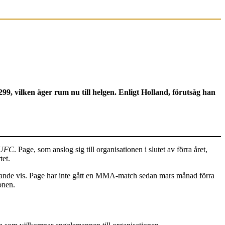
, vilken äger rum nu till helgen. Enligt Holland, förutsåg han
UFC
. Page, som anslog sig till organisationen i slutet av förra året,
et.
erande vis. Page har inte gått en MMA-match sedan mars månad förra
onen.