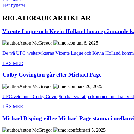
Fler nyheter
RELATERADE ARTIKLAR
Vicente Luque och Kevin Holland lovar spännande
Anton McGregor
juni 6, 2025
De två UFC-welterviktarna Vicente Luque och Kevin Holland kommer
LÄS MER
Colby Covington går efter Michael Page
Anton McGregor
mars 26, 2025
UFC-veteranen Colby Covington har svarat på kommentarer från viktkl
LÄS MER
Michael Bisping vill se Michael Page stanna i mellanv
Anton McGregor
februari 5, 2025