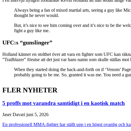
I en intervju nyligen förklarade Kevin Holland att han sedan länge va
Always being a fan of mixed martial arts, seeing a guy like Mich
thought he never would.
But, it’s nice to see him coming over and it’s nice to be the we
fight a guy like me.
UFC:s “gunslinger”
Holland känner en stolthet över att vara en fighter som UFC kan räkn
”Trailblazer” förutse att det just var hans namn som skulle ställas mot
When they started doing the back-and-forth on if ‘Venom’ Page i
probably going to be me. So, granted it was me. You need a guns
FLER NYHETER
5 proffs mot varandra samtidigt i en kaotisk match
Jaser Davari
juni 5, 2026
En professionell MMA-fighter har ställt upp i en högst ovanlig och ka