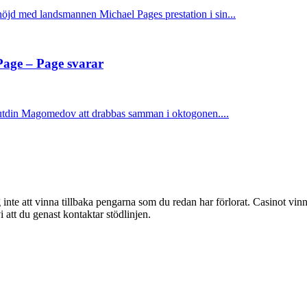
d med landsmannen Michael Pages prestation i sin...
 Page – Page svarar
din Magomedov att drabbas samman i oktogonen....
g inte att vinna tillbaka pengarna som du redan har förlorat. Casinot vinn
att du genast kontaktar stödlinjen.