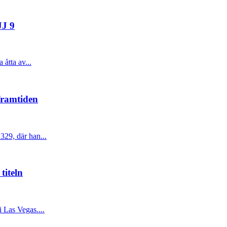
JJ 9
åtta av...
framtiden
329, där han...
titeln
 Las Vegas....