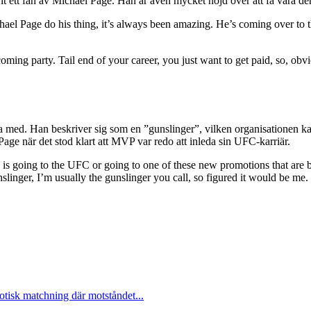
rit ett fan av Michael Page. Han är även mycket nöjd över att få vara 
ael Page do his thing, it’s always been amazing. He’s coming over to the
lcoming party. Tail end of your career, you just want to get paid, so, ob
a med. Han beskriver sig som en ”gunslinger”, vilken organisationen ka
 Page när det stod klart att MVP var redo att inleda sin UFC-karriär.
s going to the UFC or going to one of these new promotions that are buy
linger, I’m usually the gunslinger you call, so figured it would be me.
otisk matchning där motståndet...