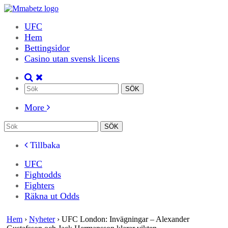
UFC
Hem
Bettingsidor
Casino utan svensk licens
More
Tillbaka
UFC
Fightodds
Fighters
Räkna ut Odds
Hem
›
Nyheter
›
UFC London: Invägningar – Alexander