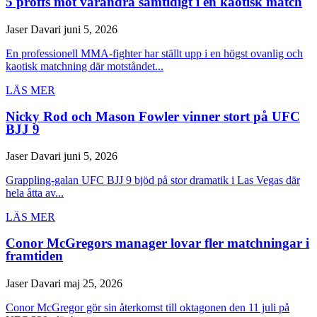
5 proffs mot varandra samtidigt i en kaotisk match
Jaser Davari
juni 5, 2026
En professionell MMA-fighter har ställt upp i en högst ovanlig och
kaotisk matchning där motståndet...
LÄS MER
Nicky Rod och Mason Fowler vinner stort på UFC
BJJ 9
Jaser Davari
juni 5, 2026
Grappling-galan UFC BJJ 9 bjöd på stor dramatik i Las Vegas där
hela åtta av...
LÄS MER
Conor McGregors manager lovar fler matchningar i
framtiden
Jaser Davari
maj 25, 2026
Conor McGregor gör sin återkomst till oktagonen den 11 juli på