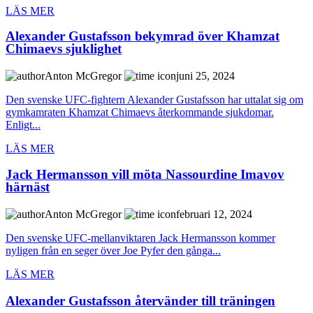
LÄS MER
Alexander Gustafsson bekymrad över Khamzat
Chimaevs sjuklighet
Anton McGregor
juni 25, 2024
Den svenske UFC-fightern Alexander Gustafsson har uttalat sig om
gymkamraten Khamzat Chimaevs återkommande sjukdomar.
Enligt...
LÄS MER
Jack Hermansson vill möta Nassourdine Imavov
härnäst
Anton McGregor
februari 12, 2024
Den svenske UFC-mellanviktaren Jack Hermansson kommer
nyligen från en seger över Joe Pyfer den gånga...
LÄS MER
Alexander Gustafsson återvänder till träningen