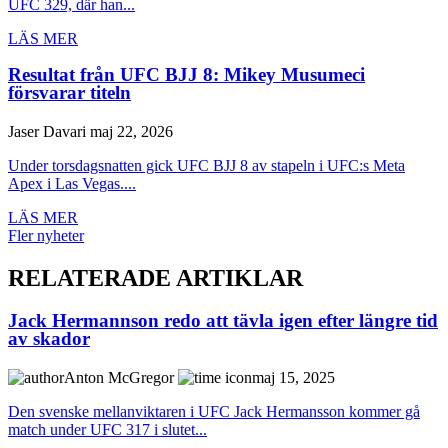
UFC 329, där han...
LÄS MER
Resultat från UFC BJJ 8: Mikey Musumeci
försvarar titeln
Jaser Davari
maj 22, 2026
Under torsdagsnatten gick UFC BJJ 8 av stapeln i UFC:s Meta
Apex i Las Vegas....
LÄS MER
Fler nyheter
RELATERADE ARTIKLAR
Jack Hermannson redo att tävla igen efter längre tid
av skador
Anton McGregor
maj 15, 2025
Den svenske mellanviktaren i UFC Jack Hermansson kommer gå
match under UFC 317 i slutet...