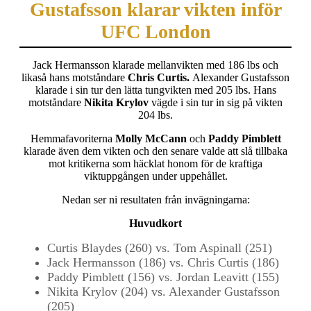
Gustafsson klarar vikten inför
UFC London
Jack Hermansson klarade mellanvikten med 186 lbs och
likaså hans motståndare
Chris Curtis.
Alexander Gustafsson
klarade i sin tur den lätta tungvikten med 205 lbs. Hans
motståndare
Nikita Krylov
vägde i sin tur in sig på vikten
204 lbs.
Hemmafavoriterna
Molly McCann
och
Paddy Pimblett
klarade även dem vikten och den senare valde att slå tillbaka
mot kritikerna som häcklat honom för de kraftiga
viktuppgången under uppehållet.
Nedan ser ni resultaten från invägningarna:
Huvudkort
Curtis Blaydes (260) vs. Tom Aspinall (251)
Jack Hermansson (186) vs. Chris Curtis (186)
Paddy Pimblett (156) vs. Jordan Leavitt (155)
Nikita Krylov (204) vs. Alexander Gustafsson
(205)