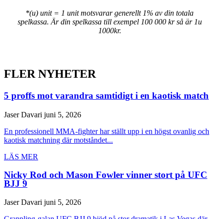
*(u) unit = 1 unit motsvarar generellt 1% av din totala
spelkassa. Är din spelkassa till exempel 100 000 kr så är 1u
1000kr.
FLER NYHETER
5 proffs mot varandra samtidigt i en kaotisk match
Jaser Davari
juni 5, 2026
En professionell MMA-fighter har ställt upp i en högst ovanlig och
kaotisk matchning där motståndet...
LÄS MER
Nicky Rod och Mason Fowler vinner stort på UFC
BJJ 9
Jaser Davari
juni 5, 2026
Grappling-galan UFC BJJ 9 bjöd på stor dramatik i Las Vegas där