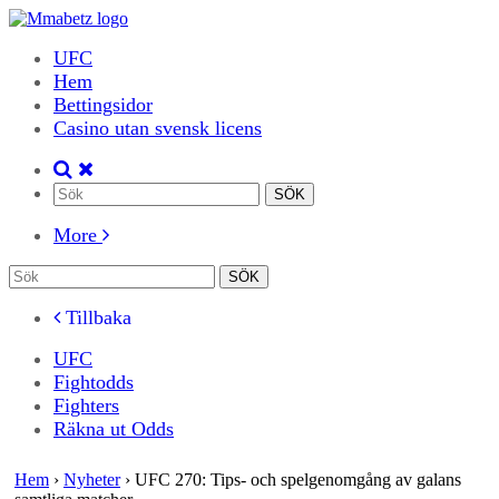
UFC
Hem
Bettingsidor
Casino utan svensk licens
More
Tillbaka
UFC
Fightodds
Fighters
Räkna ut Odds
Hem
›
Nyheter
›
UFC 270: Tips- och spelgenomgång av galans