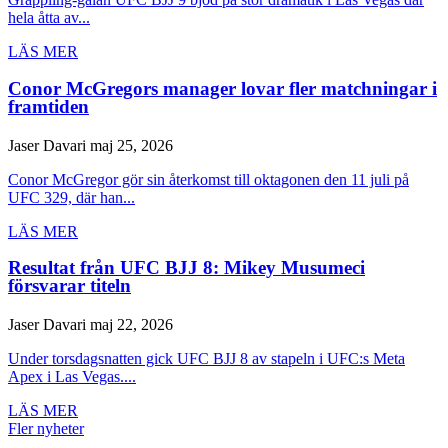
hela åtta av...
LÄS MER
Conor McGregors manager lovar fler matchningar i
framtiden
Jaser Davari
maj 25, 2026
Conor McGregor gör sin återkomst till oktagonen den 11 juli på
UFC 329, där han...
LÄS MER
Resultat från UFC BJJ 8: Mikey Musumeci
försvarar titeln
Jaser Davari
maj 22, 2026
Under torsdagsnatten gick UFC BJJ 8 av stapeln i UFC:s Meta
Apex i Las Vegas....
LÄS MER
Fler nyheter