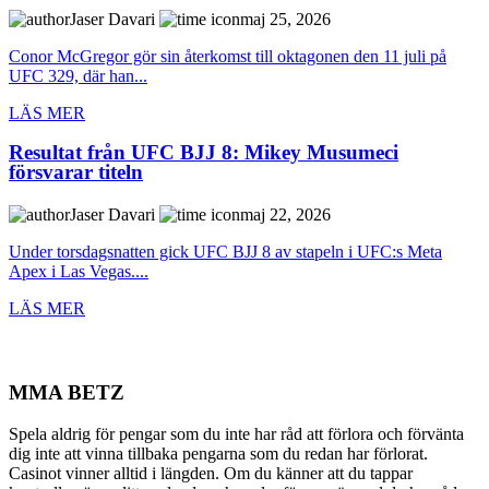
Jaser Davari
maj 25, 2026
Conor McGregor gör sin återkomst till oktagonen den 11 juli på
UFC 329, där han...
LÄS MER
Resultat från UFC BJJ 8: Mikey Musumeci
försvarar titeln
Jaser Davari
maj 22, 2026
Under torsdagsnatten gick UFC BJJ 8 av stapeln i UFC:s Meta
Apex i Las Vegas....
LÄS MER
MMA BETZ
Spela aldrig för pengar som du inte har råd att förlora och förvänta
dig inte att vinna tillbaka pengarna som du redan har förlorat.
Casinot vinner alltid i längden. Om du känner att du tappar