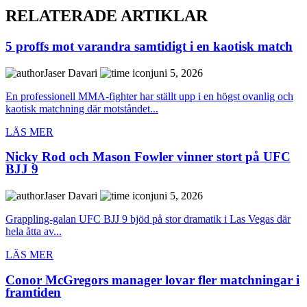
RELATERADE ARTIKLAR
5 proffs mot varandra samtidigt i en kaotisk match
Jaser Davari
juni 5, 2026
En professionell MMA-fighter har ställt upp i en högst ovanlig och
kaotisk matchning där motståndet...
LÄS MER
Nicky Rod och Mason Fowler vinner stort på UFC
BJJ 9
Jaser Davari
juni 5, 2026
Grappling-galan UFC BJJ 9 bjöd på stor dramatik i Las Vegas där
hela åtta av...
LÄS MER
Conor McGregors manager lovar fler matchningar i
framtiden