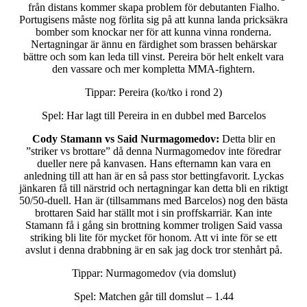
från distans kommer skapa problem för debutanten Fialho.
Portugisens måste nog förlita sig på att kunna landa pricksäkra
bomber som knockar ner för att kunna vinna ronderna.
Nertagningar är ännu en färdighet som brassen behärskar
bättre och som kan leda till vinst. Pereira bör helt enkelt vara
den vassare och mer kompletta MMA-fightern.
Tippar: Pereira (ko/tko i rond 2)
Spel: Har lagt till Pereira in en dubbel med Barcelos
Cody Stamann vs Said Nurmagomedov:
Detta blir en
”striker vs brottare” då denna Nurmagomedov inte föredrar
dueller nere på kanvasen. Hans efternamn kan vara en
anledning till att han är en så pass stor bettingfavorit. Lyckas
jänkaren få till närstrid och nertagningar kan detta bli en riktigt
50/50-duell. Han är (tillsammans med Barcelos) nog den bästa
brottaren Said har ställt mot i sin proffskarriär. Kan inte
Stamann få i gång sin brottning kommer troligen Said vassa
striking bli lite för mycket för honom. Att vi inte för se ett
avslut i denna drabbning är en sak jag dock tror stenhårt på.
Tippar: Nurmagomedov (via domslut)
Spel: Matchen går till domslut – 1.44