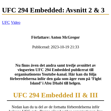
UFC 294 Embedded: Avsnitt 2 & 3
UFC
Video
Författare:
Anton McGregor
Publicerad: 2023-10-19 21:33
Nu finns även det andra samt tredje avsnittet av
vlogserien UFC 294 Embedded publicerat till
organisationens Youtube-kanal. Här kan du följa
förberedelserna inför den gala som äger rum på ’Fight
Island’ i Abu Dhabi till helgen.
UFC 294 Embedded II & III
Nedan kan du ta del av de fortsatta förberedelserna inför