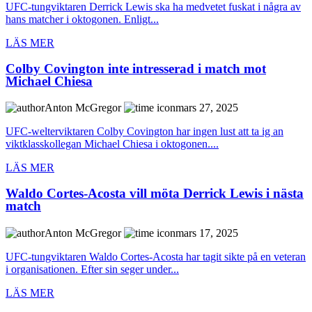
UFC-tungviktaren Derrick Lewis ska ha medvetet fuskat i några av
hans matcher i oktogonen. Enligt...
LÄS MER
Colby Covington inte intresserad i match mot
Michael Chiesa
Anton McGregor
mars 27, 2025
UFC-welterviktaren Colby Covington har ingen lust att ta ig an
viktklasskollegan Michael Chiesa i oktogonen....
LÄS MER
Waldo Cortes-Acosta vill möta Derrick Lewis i nästa
match
Anton McGregor
mars 17, 2025
UFC-tungviktaren Waldo Cortes-Acosta har tagit sikte på en veteran
i organisationen. Efter sin seger under...
LÄS MER