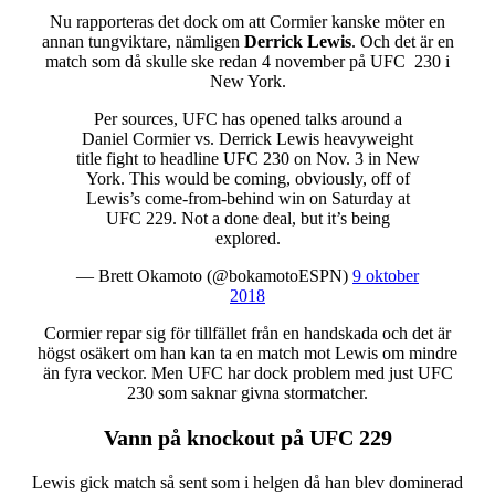
Nu rapporteras det dock om att Cormier kanske möter en
annan tungviktare, nämligen
Derrick Lewis
. Och det är en
match som då skulle ske redan 4 november på UFC 230 i
New York.
Per sources, UFC has opened talks around a
Daniel Cormier vs. Derrick Lewis heavyweight
title fight to headline UFC 230 on Nov. 3 in New
York. This would be coming, obviously, off of
Lewis’s come-from-behind win on Saturday at
UFC 229. Not a done deal, but it’s being
explored.
— Brett Okamoto (@bokamotoESPN)
9 oktober
2018
Cormier repar sig för tillfället från en handskada och det är
högst osäkert om han kan ta en match mot Lewis om mindre
än fyra veckor. Men UFC har dock problem med just UFC
230 som saknar givna stormatcher.
Vann på knockout på UFC 229
Lewis gick match så sent som i helgen då han blev dominerad