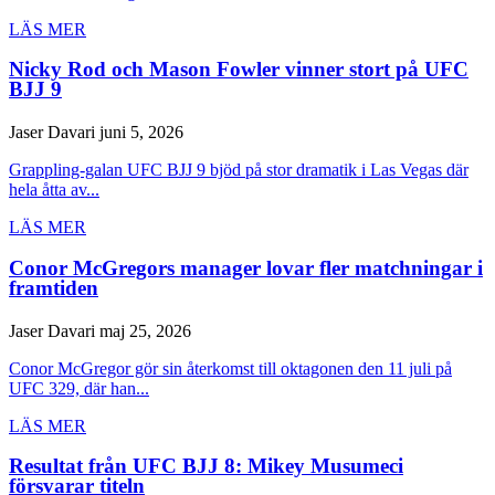
LÄS MER
Nicky Rod och Mason Fowler vinner stort på UFC
BJJ 9
Jaser Davari
juni 5, 2026
Grappling-galan UFC BJJ 9 bjöd på stor dramatik i Las Vegas där
hela åtta av...
LÄS MER
Conor McGregors manager lovar fler matchningar i
framtiden
Jaser Davari
maj 25, 2026
Conor McGregor gör sin återkomst till oktagonen den 11 juli på
UFC 329, där han...
LÄS MER
Resultat från UFC BJJ 8: Mikey Musumeci
försvarar titeln