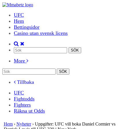
UFC
Hem
Bettingsidor
Casino utan svensk licens
More
Tillbaka
UFC
Fightodds
Fighters
Räkna ut Odds
Hem
›
Nyheter
›
Uppgifter: UFC vill boka Daniel Cormier vs