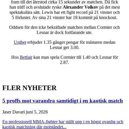
fram till det återstod cirka 15 sekunder av matchen. Då fick
han träff och avslutade ryske
Alexander Volkov
på det mest
spektakulära sätt. Lewis har ett fight record på 21 vinster och
5 förluster. Av sina 21 vinster har 18 kommit på knockout.
Oddsen för den icke bekräftade matchen mellan Cormier och
Lesnar är dock fortfarande ute.
Unibet
erbjuder 1.35 gånger pengar för mästaren medan
Lesnar ger 3.00.
Hos
Betfair
kan man spela Cormier till 1.40 och Lesnar för
2.87.
FLER NYHETER
5 proffs mot varandra samtidigt i en kaotisk match
Jaser Davari
juni 5, 2026
En professionell MMA-fighter har ställt upp i en högst ovanlig och
kaotisk matchning där motståndet...