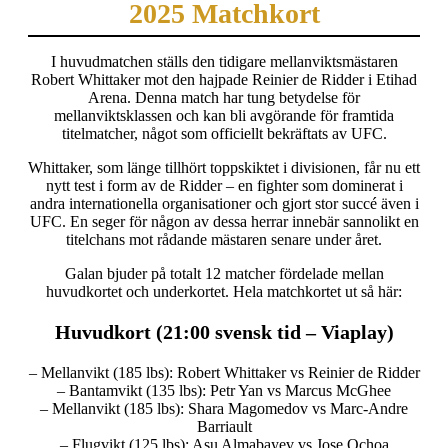
2025 Matchkort
I huvudmatchen ställs den tidigare mellanviktsmästaren
Robert Whittaker mot den hajpade Reinier de Ridder i Etihad
Arena. Denna match har tung betydelse för
mellanviktsklassen och kan bli avgörande för framtida
titelmatcher, något som officiellt bekräftats av UFC.
Whittaker, som länge tillhört toppskiktet i divisionen, får nu ett
nytt test i form av de Ridder – en fighter som dominerat i
andra internationella organisationer och gjort stor succé även i
UFC. En seger för någon av dessa herrar innebär sannolikt en
titelchans mot rådande mästaren senare under året.
Galan bjuder på totalt 12 matcher fördelade mellan
huvudkortet och underkortet. Hela matchkortet ut så här:
Huvudkort (21:00 svensk tid – Viaplay)
– Mellanvikt (185 lbs): Robert Whittaker vs Reinier de Ridder
– Bantamvikt (135 lbs): Petr Yan vs Marcus McGhee
– Mellanvikt (185 lbs): Shara Magomedov vs Marc-Andre
Barriault
– Flugvikt (125 lbs): Asu Almabayev vs Jose Ochoa