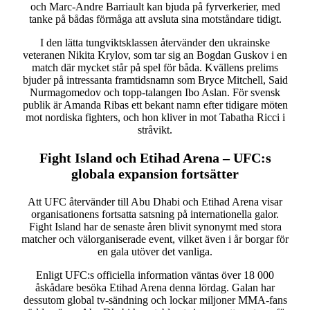
och Marc-Andre Barriault kan bjuda på fyrverkerier, med
tanke på bådas förmåga att avsluta sina motståndare tidigt.
I den lätta tungviktsklassen återvänder den ukrainske
veteranen Nikita Krylov, som tar sig an Bogdan Guskov i en
match där mycket står på spel för båda. Kvällens prelims
bjuder på intressanta framtidsnamn som Bryce Mitchell, Said
Nurmagomedov och topp-talangen Ibo Aslan. För svensk
publik är Amanda Ribas ett bekant namn efter tidigare möten
mot nordiska fighters, och hon kliver in mot Tabatha Ricci i
stråvikt.
Fight Island och Etihad Arena – UFC:s
globala expansion fortsätter
Att UFC återvänder till Abu Dhabi och Etihad Arena visar
organisationens fortsatta satsning på internationella galor.
Fight Island har de senaste åren blivit synonymt med stora
matcher och välorganiserade event, vilket även i år borgar för
en gala utöver det vanliga.
Enligt UFC:s officiella information väntas över 18 000
åskådare besöka Etihad Arena denna lördag. Galan har
dessutom global tv-sändning och lockar miljoner MMA-fans