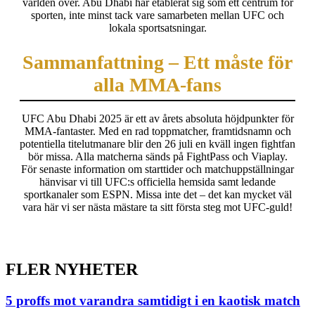
världen över. Abu Dhabi har etablerat sig som ett centrum för
sporten, inte minst tack vare samarbeten mellan UFC och
lokala sportsatsningar.
Sammanfattning – Ett måste för
alla MMA-fans
UFC Abu Dhabi 2025 är ett av årets absoluta höjdpunkter för
MMA-fantaster. Med en rad toppmatcher, framtidsnamn och
potentiella titelutmanare blir den 26 juli en kväll ingen fightfan
bör missa. Alla matcherna sänds på FightPass och Viaplay.
För senaste information om starttider och matchuppställningar
hänvisar vi till UFC:s officiella hemsida samt ledande
sportkanaler som ESPN. Missa inte det – det kan mycket väl
vara här vi ser nästa mästare ta sitt första steg mot UFC-guld!
FLER NYHETER
5 proffs mot varandra samtidigt i en kaotisk match