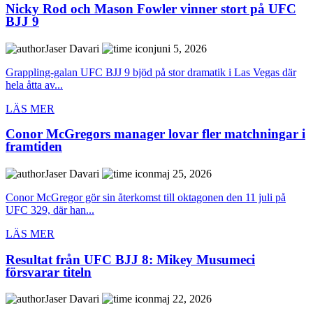
Nicky Rod och Mason Fowler vinner stort på UFC
BJJ 9
Jaser Davari
juni 5, 2026
Grappling-galan UFC BJJ 9 bjöd på stor dramatik i Las Vegas där
hela åtta av...
LÄS MER
Conor McGregors manager lovar fler matchningar i
framtiden
Jaser Davari
maj 25, 2026
Conor McGregor gör sin återkomst till oktagonen den 11 juli på
UFC 329, där han...
LÄS MER
Resultat från UFC BJJ 8: Mikey Musumeci
försvarar titeln
Jaser Davari
maj 22, 2026