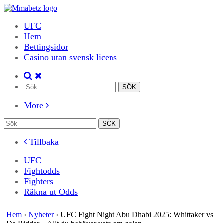
UFC
Hem
Bettingsidor
Casino utan svensk licens
More
Tillbaka
UFC
Fightodds
Fighters
Räkna ut Odds
Hem
›
Nyheter
›
UFC Fight Night Abu Dhabi 2025: Whittaker vs