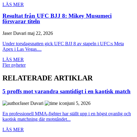
LÄS MER
Resultat från UFC BJJ 8: Mikey Musumeci
försvarar titeln
Jaser Davari
maj 22, 2026
Under torsdagsnatten gick UFC BJJ 8 av stapeln i UFC:s Meta
Apex i Las Vegas....
LÄS MER
Fler nyheter
RELATERADE ARTIKLAR
5 proffs mot varandra samtidigt i en kaotisk match
Jaser Davari
juni 5, 2026
En professionell MMA-fighter har ställt upp i en högst ovanlig och
kaotisk matchning där motståndet...
LÄS MER