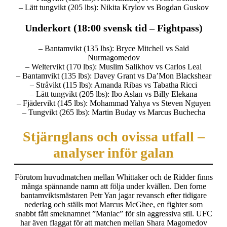
– Lätt tungvikt (205 lbs): Nikita Krylov vs Bogdan Guskov
Underkort (18:00 svensk tid – Fightpass)
– Bantamvikt (135 lbs): Bryce Mitchell vs Said
Nurmagomedov
– Weltervikt (170 lbs): Muslim Salikhov vs Carlos Leal
– Bantamvikt (135 lbs): Davey Grant vs Da’Mon Blackshear
– Stråvikt (115 lbs): Amanda Ribas vs Tabatha Ricci
– Lätt tungvikt (205 lbs): Ibo Aslan vs Billy Elekana
– Fjädervikt (145 lbs): Mohammad Yahya vs Steven Nguyen
– Tungvikt (265 lbs): Martin Buday vs Marcus Buchecha
Stjärnglans och ovissa utfall –
analyser inför galan
Förutom huvudmatchen mellan Whittaker och de Ridder finns
många spännande namn att följa under kvällen. Den forne
bantamviktsmästaren Petr Yan jagar revansch efter tidigare
nederlag och ställs mot Marcus McGhee, en fighter som
snabbt fått smeknamnet ”Maniac” för sin aggressiva stil. UFC
har även flaggat för att matchen mellan Shara Magomedov