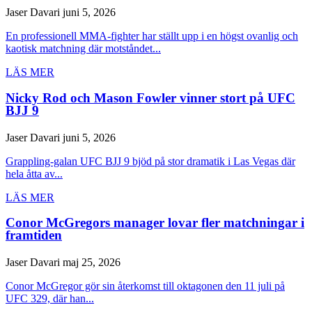
Jaser Davari
juni 5, 2026
En professionell MMA-fighter har ställt upp i en högst ovanlig och
kaotisk matchning där motståndet...
LÄS MER
Nicky Rod och Mason Fowler vinner stort på UFC
BJJ 9
Jaser Davari
juni 5, 2026
Grappling-galan UFC BJJ 9 bjöd på stor dramatik i Las Vegas där
hela åtta av...
LÄS MER
Conor McGregors manager lovar fler matchningar i
framtiden
Jaser Davari
maj 25, 2026
Conor McGregor gör sin återkomst till oktagonen den 11 juli på
UFC 329, där han...