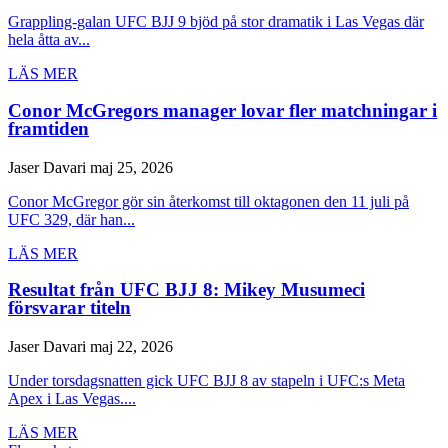
Grappling-galan UFC BJJ 9 bjöd på stor dramatik i Las Vegas där
hela åtta av...
LÄS MER
Conor McGregors manager lovar fler matchningar i
framtiden
Jaser Davari
maj 25, 2026
Conor McGregor gör sin återkomst till oktagonen den 11 juli på
UFC 329, där han...
LÄS MER
Resultat från UFC BJJ 8: Mikey Musumeci
försvarar titeln
Jaser Davari
maj 22, 2026
Under torsdagsnatten gick UFC BJJ 8 av stapeln i UFC:s Meta
Apex i Las Vegas....
LÄS MER