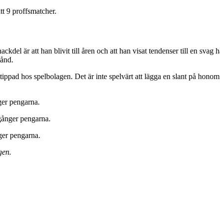
t 9 proffsmatcher.
kdel är att han blivit till åren och att han visat tendenser till en svag 
tånd.
rittippad hos spelbolagen. Det är inte spelvärt att lägga en slant på h
er pengarna.
ånger pengarna.
er pengarna.
gen.