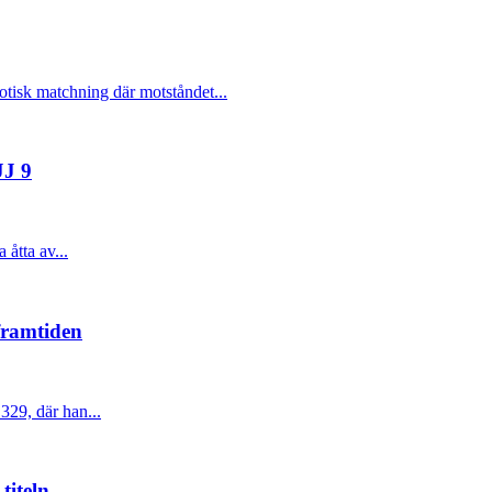
otisk matchning där motståndet...
JJ 9
åtta av...
framtiden
329, där han...
titeln