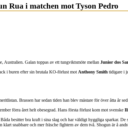
gun Rua i matchen mot Tyson Pedro
de, Australien. Galan toppas av ett tungviktsmöte mellan
Junior dos Sa
k i buren efter sin brutala KO-förlust mot
Anthony Smith
tidigare i
ritlistan. Brassen har sedan tiden han blev mästare för över åtta år se
ember förra året helt obesegrad. Hans första förlust kom mot svenske
Il
åda besitter bra kraft i sina slag och har väldigt hyggliga sparkar. De s
 klart snabbare och mer fräsche fightern av dem två. Shogun är å andra 