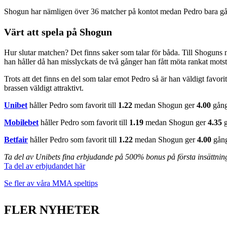
Shogun har nämligen över 36 matcher på kontot medan Pedro bara gåt
Värt att spela på Shogun
Hur slutar matchen? Det finns saker som talar för båda. Till Shoguns nac
han håller då han misslyckats de två gånger han fått möta rankat mots
Trots att det finns en del som talar emot Pedro så är han väldigt favo
brassen väldigt attraktivt.
Unibet
håller Pedro som favorit till
1.22
medan Shogun ger
4.00
gång
Mobilebet
håller Pedro som favorit till
1.19
medan Shogun ger
4.35
g
Betfair
håller Pedro som favorit till
1.22
medan Shogun ger
4.00
gång
Ta del av Unibets fina erbjudande på 500% bonus på första insättnin
Ta del av erbjudandet här
Se fler av våra MMA speltips
FLER NYHETER