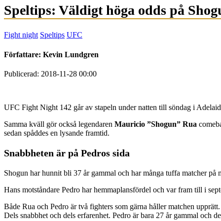
Speltips: Väldigt höga odds på Sho
Fight night
Speltips
UFC
Författare:
Kevin Lundgren
Publicerad: 2018-11-28 00:00
UFC Fight Night 142 går av stapeln under natten till söndag i Adelai
Samma kväll gör också legendaren
Mauricio ”Shogun” Rua
comebac
sedan spåddes en lysande framtid.
Snabbheten är på Pedros sida
Shogun har hunnit bli 37 år gammal och har många tuffa matcher på me
Hans motståndare Pedro har hemmaplansfördel och var fram till i sept
Både Rua och Pedro är två fighters som gärna håller matchen upprätt. B
Dels snabbhet och dels erfarenhet. Pedro är bara 27 år gammal och den