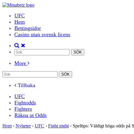
UFC
Hem
Bettingsidor
Casino utan svensk licens
More
Tillbaka
UFC
Fightodds
Fighters
Räkna ut Odds
Hem
›
Nyheter
›
UFC
›
Fight night
›
Speltips: Väldigt höga odds på