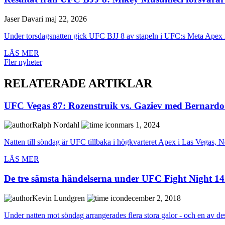
Jaser Davari
maj 22, 2026
Under torsdagsnatten gick UFC BJJ 8 av stapeln i UFC:s Meta Apex i
LÄS MER
Fler nyheter
RELATERADE ARTIKLAR
UFC Vegas 87: Rozenstruik vs. Gaziev med Bernardo 
Ralph Nordahl
mars 1, 2024
Natten till söndag är UFC tillbaka i högkvarteret Apex i Las Vegas, Ne
LÄS MER
De tre sämsta händelserna under UFC Fight Night 1
Kevin Lundgren
december 2, 2018
Under natten mot söndag arrangerades flera stora galor - och en av de