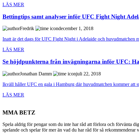
LÄS MER
Bettingtips samt analyser inför UFC Fight Night Ade
Fredrik
december 1, 2018
Inatt är det dags för UFC Fight Night i Adelaide och huvudmatchen me
LÄS MER
Se höjdpunkterna från invägningarna inför UFC: 
Jonathan Damm
juli 22, 2018
Ikväll håller UFC en gala i Hamburg där huvudmatchen kommer att st
LÄS MER
MMA BETZ
Spela aldrig för pengar som du inte har råd att förlora och förvänta di
spelande och spelar för mer än vad du har råd för så rekommenderar vi 