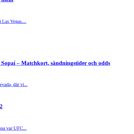
 Las Vegas....
Sopai – Matchkort, sändningstider och odds
vada, där vi...
42
ssa var UFC...