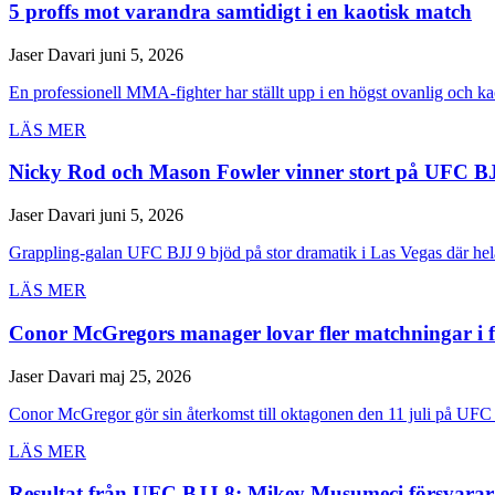
5 proffs mot varandra samtidigt i en kaotisk match
Jaser Davari
juni 5, 2026
En professionell MMA-fighter har ställt upp i en högst ovanlig och ka
LÄS MER
Nicky Rod och Mason Fowler vinner stort på UFC B
Jaser Davari
juni 5, 2026
Grappling-galan UFC BJJ 9 bjöd på stor dramatik i Las Vegas där hela 
LÄS MER
Conor McGregors manager lovar fler matchningar i 
Jaser Davari
maj 25, 2026
Conor McGregor gör sin återkomst till oktagonen den 11 juli på UFC 
LÄS MER
Resultat från UFC BJJ 8: Mikey Musumeci försvarar 