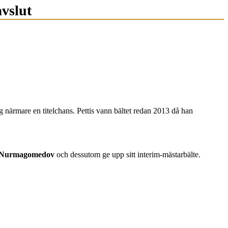
avslut
närmare en titelchans. Pettis vann bältet redan 2013 då han
 Nurmagomedov
och dessutom ge upp sitt interim-mästarbälte.