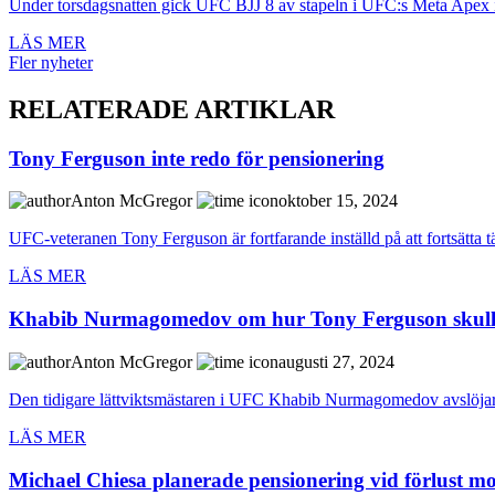
Under torsdagsnatten gick UFC BJJ 8 av stapeln i UFC:s Meta Apex i
LÄS MER
Fler nyheter
RELATERADE ARTIKLAR
Tony Ferguson inte redo för pensionering
Anton McGregor
oktober 15, 2024
UFC-veteranen Tony Ferguson är fortfarande inställd på att fortsätta t
LÄS MER
Khabib Nurmagomedov om hur Tony Ferguson skull
Anton McGregor
augusti 27, 2024
Den tidigare lättviktsmästaren i UFC Khabib Nurmagomedov avslöjar 
LÄS MER
Michael Chiesa planerade pensionering vid förlust m