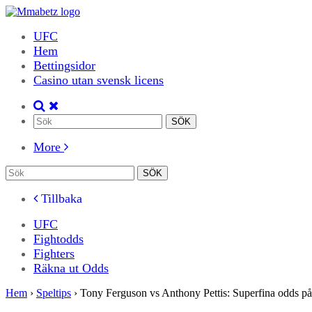
UFC
Hem
Bettingsidor
Casino utan svensk licens
More
Tillbaka
UFC
Fightodds
Fighters
Räkna ut Odds
Hem
›
Speltips
›
Tony Ferguson vs Anthony Pettis: Superfina odds på 