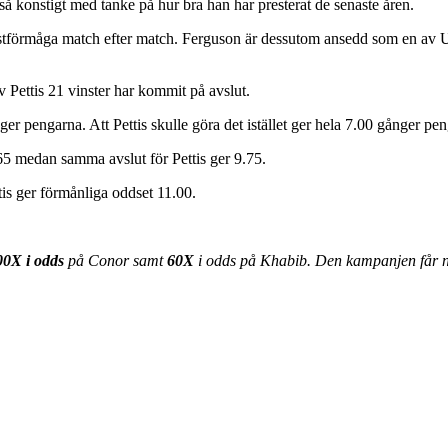
 så konstigt med tanke på hur bra han har presterat de senaste åren.
instförmåga match efter match. Ferguson är dessutom ansedd som en av 
av Pettis 21 vinster har kommit på avslut.
ger pengarna. Att Pettis skulle göra det istället ger hela 7.00 gånger pe
65 medan samma avslut för Pettis ger 9.75.
is ger förmånliga oddset 11.00.
00X i odds
på Conor samt
60X
i odds på Khabib. Den kampanjen får n