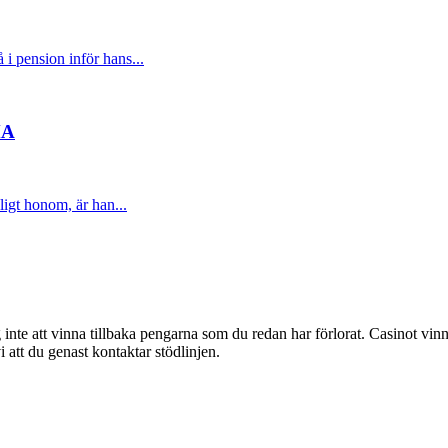
 i pension inför hans...
MA
igt honom, är han...
g inte att vinna tillbaka pengarna som du redan har förlorat. Casinot vinn
att du genast kontaktar stödlinjen.