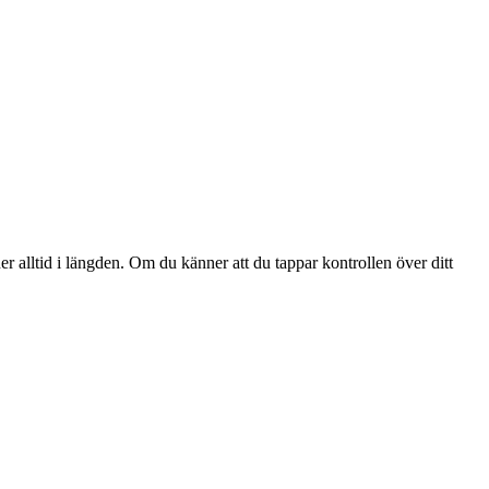
er alltid i längden. Om du känner att du tappar kontrollen över ditt