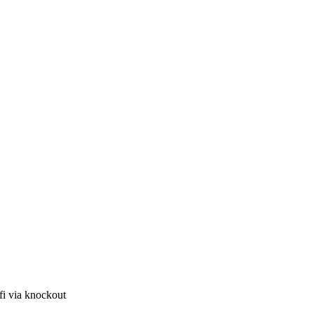
fi via knockout