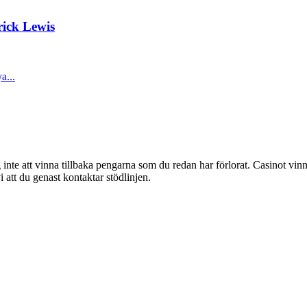
rrick Lewis
a...
g inte att vinna tillbaka pengarna som du redan har förlorat. Casinot vinn
att du genast kontaktar stödlinjen.