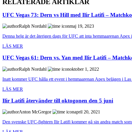
RELATERADE ARTIKLAR
UFC Vegas 73: Dern vs Hill med Ilir Latifi – Matchko
Ralph Nordahl
maj 19, 2023
Denna helg är det återigen dags för UFC att inta hemmaarenan Apex i
LÄS MER
UFC Vegas 61: Dern vs. Yan med Ilir Latifi – Matchko
Ralph Nordahl
oktober 1, 2022
Inatt kommer UFC hålla ett event i hemmaarenan Apex belägen i Las 
LÄS MER
Ilir Latifi återvänder till oktogonen den 5 juni
Anton McGregor
april 20, 2021
Den svenske UFC-fightern Ilir Latifi kommer gå sin andra match som t
LÄS MER