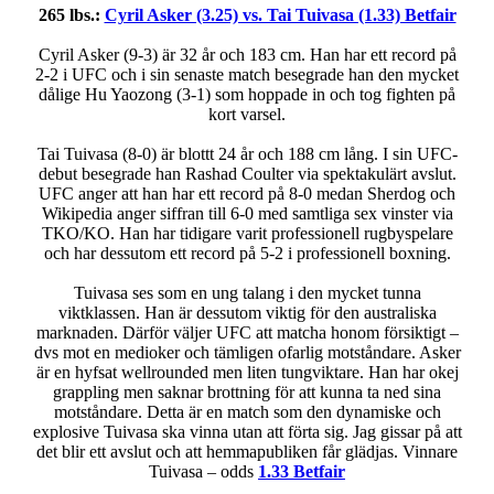
265 lbs.:
Cyril Asker (3.25) vs. Tai Tuivasa (1.33) Betfair
Cyril Asker (9-3) är 32 år och 183 cm. Han har ett record på
2-2 i UFC och i sin senaste match besegrade han den mycket
dålige Hu Yaozong (3-1) som hoppade in och tog fighten på
kort varsel.
Tai Tuivasa (8-0) är blottt 24 år och 188 cm lång. I sin UFC-
debut besegrade han Rashad Coulter via spektakulärt avslut.
UFC anger att han har ett record på 8-0 medan Sherdog och
Wikipedia anger siffran till 6-0 med samtliga sex vinster via
TKO/KO. Han har tidigare varit professionell rugbyspelare
och har dessutom ett record på 5-2 i professionell boxning.
Tuivasa ses som en ung talang i den mycket tunna
viktklassen. Han är dessutom viktig för den australiska
marknaden. Därför väljer UFC att matcha honom försiktigt –
dvs mot en medioker och tämligen ofarlig motståndare. Asker
är en hyfsat wellrounded men liten tungviktare. Han har okej
grappling men saknar brottning för att kunna ta ned sina
motståndare. Detta är en match som den dynamiske och
explosive Tuivasa ska vinna utan att förta sig. Jag gissar på att
det blir ett avslut och att hemmapubliken får glädjas. Vinnare
Tuivasa – odds
1.33 Betfair