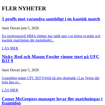
FLER NYHETER
5 proffs mot varandra samtidigt i en kaotisk match
Jaser Davari
juni 5, 2026
En professionell MMA-fighter har ställt upp i en högst ovanlig och
kaotisk matchning där motståndet...
LÄS MER
Nicky Rod och Mason Fowler vinner stort på UFC
BJJ 9
Jaser Davari
juni 5, 2026
Grappling-galan UFC BJJ 9 bjöd på stor dramatik i Las Vegas där
hela åtta av...
LÄS MER
Conor McGregors manager lovar fler matchningar i
framtiden