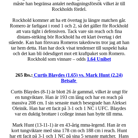
måste han begränsa antalet nedtagningsförsök vilket är till
Rockholds fördel.
Rockhold kommer att ha ett övertag ju längre matchen går.
Romero är farligast i rond 1 och 2, så det gäller för Rockhold
att vara tight i defensiven. Tack vare sin reach och fina
distans-striking bör Rockhold ha ett klart övertag i det
stående. Kan han försvara Romeros takedowns tror jag att han
tar hem detta. Han har dock visat tendenser till suspekt haka
och det kan bli ödesdigert mot ett kraftpaket som Romero.
Rockhold som vinnare – odds
1.64 Unibet
265 lbs.:
Curtis Blaydes (1.65) vs. Mark Hunt (2.24)
Betsafe
Curtis Blaydes (8-1) är blott 26 år gammal, vilket är ungt för
en tungviktare. Han är 193 cm lång och har en reach på
massiva 208 cm. I sin senaste match besegrade han Aleksei
Oleinik. Han har ett facit på 3-1 och 1 NC i UFC. Blaydes
var en duktig brottare i college innan han bytte till mma.
Mark Hunt (13-11-1) är en 43-årig mma-legend. Han är en
kort tungviktare med sina 178 cm och 188 cm i reach. Hunt
har ett facit på 3-1 och 1 NC på sina 5 senaste matcher. Hans