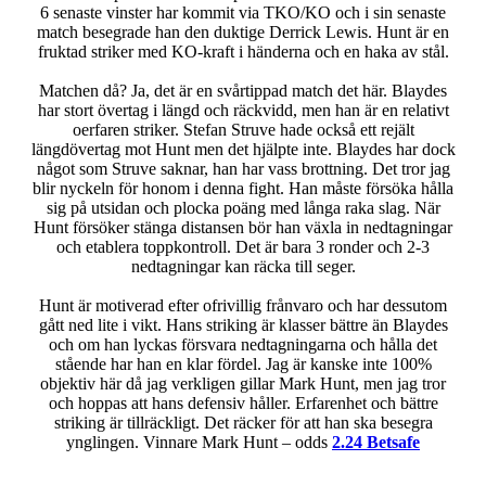
6 senaste vinster har kommit via TKO/KO och i sin senaste
match besegrade han den duktige Derrick Lewis. Hunt är en
fruktad striker med KO-kraft i händerna och en haka av stål.
Matchen då? Ja, det är en svårtippad match det här. Blaydes
har stort övertag i längd och räckvidd, men han är en relativt
oerfaren striker. Stefan Struve hade också ett rejält
längdövertag mot Hunt men det hjälpte inte. Blaydes har dock
något som Struve saknar, han har vass brottning. Det tror jag
blir nyckeln för honom i denna fight. Han måste försöka hålla
sig på utsidan och plocka poäng med långa raka slag. När
Hunt försöker stänga distansen bör han växla in nedtagningar
och etablera toppkontroll. Det är bara 3 ronder och 2-3
nedtagningar kan räcka till seger.
Hunt är motiverad efter ofrivillig frånvaro och har dessutom
gått ned lite i vikt. Hans striking är klasser bättre än Blaydes
och om han lyckas försvara nedtagningarna och hålla det
stående har han en klar fördel. Jag är kanske inte 100%
objektiv här då jag verkligen gillar Mark Hunt, men jag tror
och hoppas att hans defensiv håller. Erfarenhet och bättre
striking är tillräckligt. Det räcker för att han ska besegra
ynglingen. Vinnare Mark Hunt – odds
2.24 Betsafe