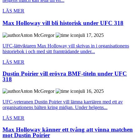
helgens match kan leda till en...
LÄS MER
Max Holloway vill bli historisk under UFC 318
Anton McGregor
juli 17, 2025
UFC-lättviktaren Max Holloway vill skrivas in i organisationens
historiebok i och med sitt framträdande under...
LÄS MER
Dustin Poirier vill erövra BMF-titeln under UFC
318
Anton McGregor
juli 16, 2025
UFC-veteranen Dustin Poirier vill lämna karriären med ett av
organisationens bälten kring midjan. Under helgens...
LÄS MER
Max Holloway känner ett tvång att vinna matchen
mot Dustin Poirier