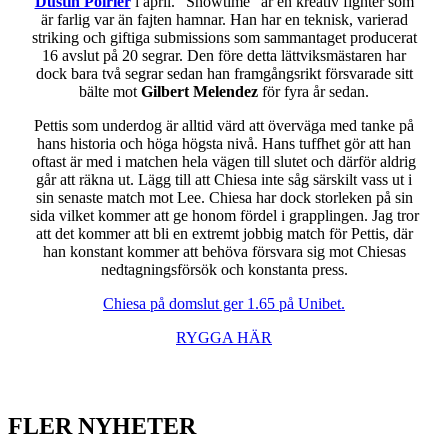
Dustin Poirier
i april. ”Showtime” är en kreativ fighter som
är farlig var än fajten hamnar. Han har en teknisk, varierad
striking och giftiga submissions som sammantaget producerat
16 avslut på 20 segrar. Den före detta lättviksmästaren har
dock bara två segrar sedan han framgångsrikt försvarade sitt
bälte mot
Gilbert Melendez
för fyra år sedan.
Pettis som underdog är alltid värd att överväga med tanke på
hans historia och höga högsta nivå. Hans tuffhet gör att han
oftast är med i matchen hela vägen till slutet och därför aldrig
går att räkna ut. Lägg till att Chiesa inte såg särskilt vass ut i
sin senaste match mot Lee. Chiesa har dock storleken på sin
sida vilket kommer att ge honom fördel i grapplingen. Jag tror
att det kommer att bli en extremt jobbig match för Pettis, där
han konstant kommer att behöva försvara sig mot Chiesas
nedtagningsförsök och konstanta press.
Chiesa på domslut ger 1.65 på Unibet.
RYGGA HÄR
FLER NYHETER