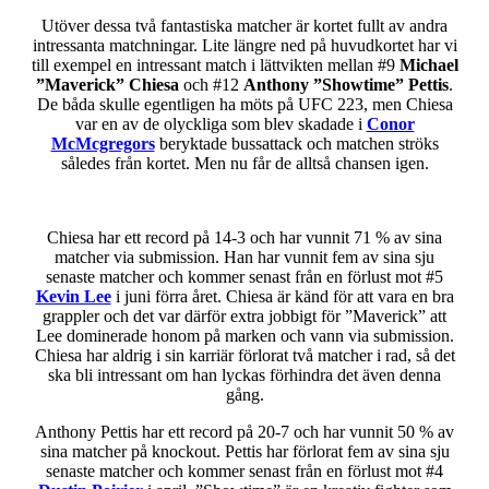
Utöver dessa två fantastiska matcher är kortet fullt av andra
intressanta matchningar. Lite längre ned på huvudkortet har vi
till exempel en intressant match i lättvikten mellan #9
Michael
”Maverick” Chiesa
och #12
Anthony ”Showtime” Pettis
.
De båda skulle egentligen ha möts på UFC 223, men Chiesa
var en av de olyckliga som blev skadade i
Conor
McMcgregors
beryktade bussattack och matchen ströks
således från kortet. Men nu får de alltså chansen igen.
Chiesa har ett record på 14-3 och har vunnit 71 % av sina
matcher via submission. Han har vunnit fem av sina sju
senaste matcher och kommer senast från en förlust mot #5
Kevin Lee
i juni förra året. Chiesa är känd för att vara en bra
grappler och det var därför extra jobbigt för ”Maverick” att
Lee dominerade honom på marken och vann via submission.
Chiesa har aldrig i sin karriär förlorat två matcher i rad, så det
ska bli intressant om han lyckas förhindra det även denna
gång.
Anthony Pettis har ett record på 20-7 och har vunnit 50 % av
sina matcher på knockout. Pettis har förlorat fem av sina sju
senaste matcher och kommer senast från en förlust mot #4