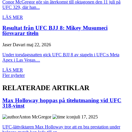
Conor McGregor gör sin återkomst till oktagonen den 11 juli på
UFC 329, där han...
LÄS MER
Resultat från UFC BJJ 8: Mikey Musumeci
försvarar titeln
Jaser Davari
maj 22, 2026
Under torsdagsnatten gick UFC BJJ 8 av stapeln i UFC:s Meta
Apex i Las Vegas....
LÄS MER
Fler nyheter
RELATERADE ARTIKLAR
Max Holloway hoppas på titelutmaning vid UFC
318-vinst
Anton McGregor
juli 17, 2025
UFC-lättviktaren Max Holloway tror att en bra prestation under