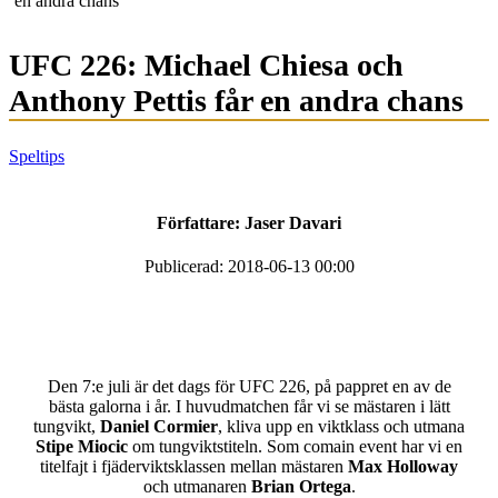
en andra chans
UFC 226: Michael Chiesa och
Anthony Pettis får en andra chans
Speltips
Författare:
Jaser Davari
Publicerad: 2018-06-13 00:00
Den 7:e juli är det dags för UFC 226, på pappret en av de
bästa galorna i år. I huvudmatchen får vi se mästaren i lätt
tungvikt,
Daniel Cormier
, kliva upp en viktklass och utmana
Stipe Miocic
om tungviktstiteln. Som comain event har vi en
titelfajt i fjäderviktsklassen mellan mästaren
Max Holloway
och utmanaren
Brian Ortega
.