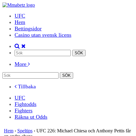
UFC
Hem
Bettingsidor
Casino utan svensk licens
More
Tillbaka
UFC
Fightodds
Fighters
Räkna ut Odds
Hem
›
Speltips
›
UFC 226: Michael Chiesa och Anthony Pettis får