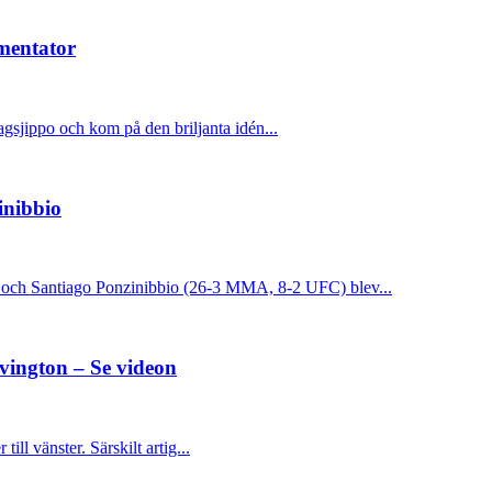
mentator
gsjippo och kom på den briljanta idén...
inibbio
och Santiago Ponzinibbio (26-3 MMA, 8-2 UFC) blev...
vington – Se videon
ll vänster. Särskilt artig...