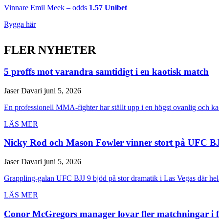
Vinnare Emil Meek – odds
1.57 Unibet
Rygga här
FLER NYHETER
5 proffs mot varandra samtidigt i en kaotisk match
Jaser Davari
juni 5, 2026
En professionell MMA-fighter har ställt upp i en högst ovanlig och ka
LÄS MER
Nicky Rod och Mason Fowler vinner stort på UFC B
Jaser Davari
juni 5, 2026
Grappling-galan UFC BJJ 9 bjöd på stor dramatik i Las Vegas där hela 
LÄS MER
Conor McGregors manager lovar fler matchningar i 