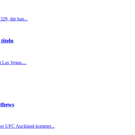
329, där han...
titeln
 Las Vegas....
tthews
nder UFC Auckland kommer...