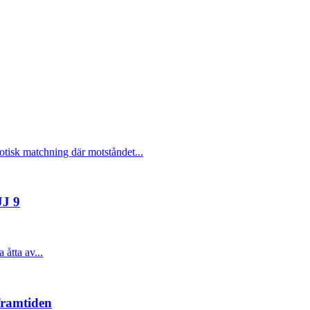
otisk matchning där motståndet...
JJ 9
åtta av...
framtiden