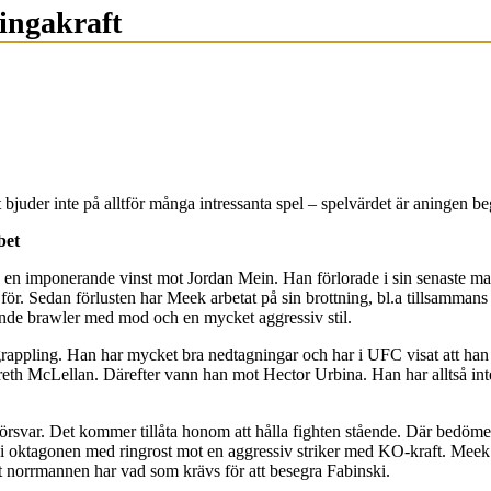
ingakraft
der inte på alltför många intressanta spel – spelvärdet är aningen begrä
bet
 en imponerande vinst mot Jordan Mein. Han förlorade i sin senaste
 för. Sedan förlusten har Meek arbetat på sin brottning, bl.a tillsamma
ående brawler med mod och en mycket aggressiv stil.
rappling. Han har mycket bra nedtagningar och har i UFC visat att han ä
h McLellan. Därefter vann han mot Hector Urbina. Han har alltså inte s
gsförsvar. Det kommer tillåta honom att hålla fighten stående. Där bedö
 in i oktagonen med ringrost mot en aggressiv striker med KO-kraft. Meek
tt norrmannen har vad som krävs för att besegra Fabinski.