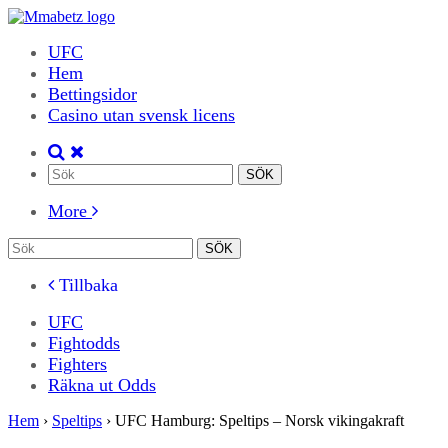
UFC
Hem
Bettingsidor
Casino utan svensk licens
More
Tillbaka
UFC
Fightodds
Fighters
Räkna ut Odds
Hem
›
Speltips
›
UFC Hamburg: Speltips – Norsk vikingakraft