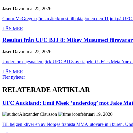
Jaser Davari
maj 25, 2026
Conor McGregor gör sin återkomst till oktagonen den 11 juli på UFC 
LÄS MER
Resultat från UFC BJJ 8: Mikey Musumeci försvarar 
Jaser Davari
maj 22, 2026
Under torsdagsnatten gick UFC BJJ 8 av stapeln i UFC:s Meta Apex i
LÄS MER
Fler nyheter
RELATERADE ARTIKLAR
UFC Auckland: Emil Meek ’underdog’ mot Jake Ma
Alexander Clausson
februari 19, 2020
Till helgen kliver en av Norges främsta MMA-utövare in i buren. U