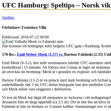
UFC Hamburg: Speltips – Norsk vik
Speltips
Författare:
Fransisco Villa
Publicerad: 2018-07-22 00:00
Här kommer ett bettingtips inför helgens UFC-gala i Hamburg. Kortet bju
170 lbs.:
Emil Weber Meek (1.57) vs.
Bartosz Fabinski
(2.35) Uni
Emil Meek (9-3-1), den tuffe norrmannen inledde UFC-karriären med
kontrollerad i 15 minuter. Att förlora mot Usman är inget att skämmas
att utveckla sin brottning. Meek är i grunden en explosiv och hårdsl
Bartosz Fabinski (13-2) är en polack med stark brottning och hyfsad g
underhållande sätt. I sin UFC-debut besegrade han den mediokre Garret
och Meek måste vara noggrann i defensiven.
Vi tror att Meek har täppt till merparten av luckorna i sitt nedtagnin
dessutom från ett långt uppehåll (ca 2,5 år). Det är inte bra att kliva
Fabinski är inte en brottare av Usmans kaliber. Sammantaget tror vi a