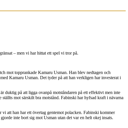
nsat – men vi har hittat ett spel vi tror på.
 match mot topprankade Kamaru Usman. Han blev nedtagen och
ns med Kamaru Usman. Det tyder på att han verkligen har investerat i
r duktig på att ligga ovanpå motståndaren på ett effektivt men inte
tällts mot särskilt bra motstånd. Fabinski har hyfsad kraft i nävarna
mer vi att han har ett övertag gentemot polacken. Fabinski kommer
 gjorde inte bort sig mot Usman utan det var en helt okej insats.