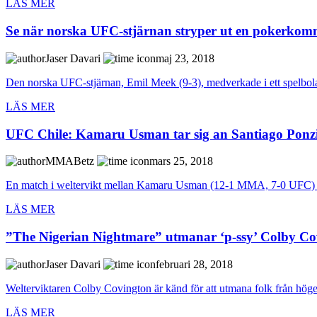
LÄS MER
Se när norska UFC-stjärnan stryper ut en pokerkom
Jaser Davari
maj 23, 2018
Den norska UFC-stjärnan, Emil Meek (9-3), medverkade i ett spelbola
LÄS MER
UFC Chile: Kamaru Usman tar sig an Santiago Ponz
MMABetz
mars 25, 2018
En match i weltervikt mellan Kamaru Usman (12-1 MMA, 7-0 UFC) 
LÄS MER
”The Nigerian Nightmare” utmanar ‘p-ssy’ Colby Co
Jaser Davari
februari 28, 2018
Welterviktaren Colby Covington är känd för att utmana folk från höger ti
LÄS MER