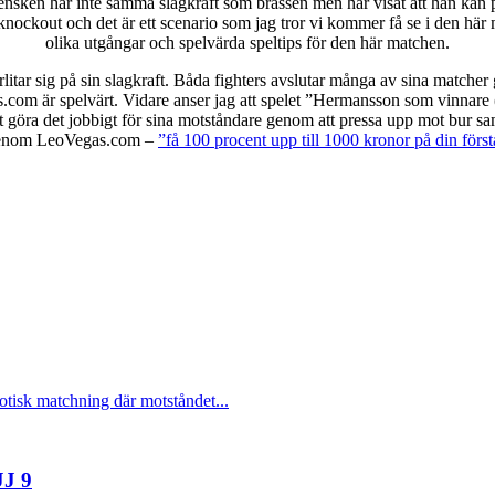
ken har inte samma slagkraft som brassen men har visat att han kan pre
ockout och det är ett scenario som jag tror vi kommer få se i den här ma
olika utgångar och spelvärda speltips för den här matchen.
rlitar sig på sin slagkraft. Båda fighters avslutar många av sina matche
m är spelvärt. Vidare anser jag att spelet ”Hermansson som vinnare (
 att göra det jobbigt för sina motståndare genom att pressa upp mot bur s
r genom LeoVegas.com –
”få 100 procent upp till 1000 kronor på din för
otisk matchning där motståndet...
JJ 9