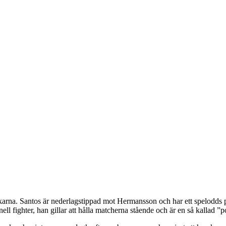
karna. Santos är nederlagstippad mot Hermansson och har ett spelodds
ll fighter, han gillar att hålla matcherna stående och är en så kallad ”