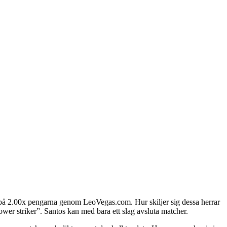
 på 2.00x pengarna genom LeoVegas.com. Hur skiljer sig dessa herrar
power striker”. Santos kan med bara ett slag avsluta matcher.