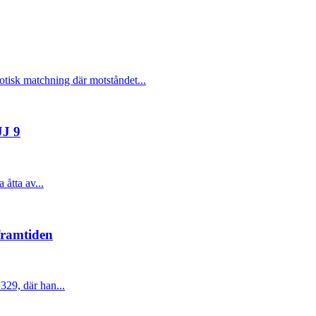
otisk matchning där motståndet...
JJ 9
åtta av...
framtiden
329, där han...