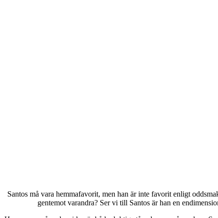
Santos må vara hemmafavorit, men han är inte favorit enligt oddsma
gentemot varandra? Ser vi till Santos är han en endimensione