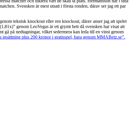
ssa matcher och diktera vart de skall ta plats. Hermansson har i sina
tchen. Svensken är mest utsatt i första ronden, därav ser jag ett par
r genom teknisk knockout eller ren knockout, därav anser jag att spelet
1,81x)” genom LeoVegas är ett grymt bett då svensken har visat att
amt gå på nedtagningar, vilket sedermera kan leda till en vinst genom
sta insättning plus 200 kronor i gratisspel, bara genom MMABetz.se”.