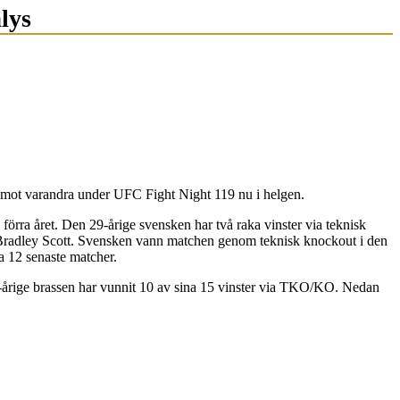
lys
a mot varandra under UFC Fight Night 119 nu i helgen.
örra året. Den 29-årige svensken har två raka vinster via teknisk
en Bradley Scott. Svensken vann matchen genom teknisk knockout i den
a 12 senaste matcher.
-årige brassen har vunnit 10 av sina 15 vinster via TKO/KO. Nedan