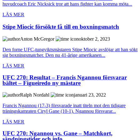
huvudcoach Eric Nicksick tror att hans fighter kan komma möta...
LÄS MER
Stipe Miocic försökte få till en boxningsmatch
Anton McGregor
oktober 2, 2023
Den forne UFC-tungviktsmästaren Stipe Miocic avslöjar att han sökt
sig boxningsmatcher. Den nu 41-årige amerikanen...
LÄS MER
UFC 270: Resultat – Francis Ngannou försvarar
bältet – Figueiredo ny mästare
Ralph Nordahl
januari 23, 2022
Francis Ngannou (17-3) försvarade inatt titeln mot den tidigare
träningskamraten Ciryl Gane (10-1). Ngannou försvarar...
LÄS MER
UFC 270: Ngannou vs. Gane – Matchkort,
sändningstider och info