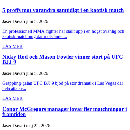
5 proffs mot varandra samtidigt i en kaotisk match
Jaser Davari
juni 5, 2026
En professionell MMA-fighter har ställt upp i en högst ovanlig och
kaotisk matchning där motståndet...
LÄS MER
Nicky Rod och Mason Fowler vinner stort på UFC
BJJ 9
Jaser Davari
juni 5, 2026
Grappling-galan UFC BJJ 9 bjöd på stor dramatik i Las Vegas där
hela åtta av...
LÄS MER
Conor McGregors manager lovar fler matchningar i
framtiden
Jaser Davari
maj 25, 2026