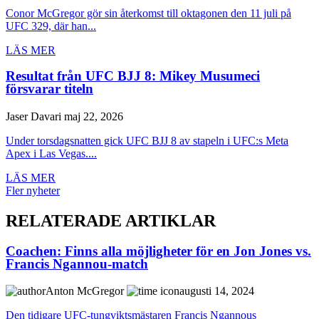
Conor McGregor gör sin återkomst till oktagonen den 11 juli på
UFC 329, där han...
LÄS MER
Resultat från UFC BJJ 8: Mikey Musumeci
försvarar titeln
Jaser Davari
maj 22, 2026
Under torsdagsnatten gick UFC BJJ 8 av stapeln i UFC:s Meta
Apex i Las Vegas....
LÄS MER
Fler nyheter
RELATERADE ARTIKLAR
Coachen: Finns alla möjligheter för en Jon Jones vs.
Francis Ngannou-match
Anton McGregor
augusti 14, 2024
Den tidigare UFC-tungviktsmästaren Francis Ngannous