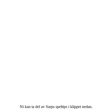
Ni kan ta del av Sarps speltips i klippet nedan.