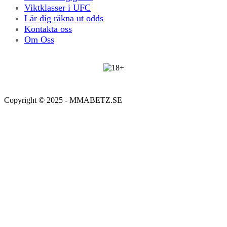
Viktklasser i UFC
Lär dig räkna ut odds
Kontakta oss
Om Oss
Copyright © 2025 - MMABETZ.SE