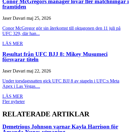
Conor McGregors manager lovar fler matchningar i
framtiden
Jaser Davari
maj 25, 2026
Conor McGregor gör sin återkomst till oktagonen den 11 juli på
UFC 329, där han...
LÄS MER
Resultat från UFC BJJ 8: Mikey Musumeci
försvarar titeln
Jaser Davari
maj 22, 2026
Under torsdagsnatten gick UFC BJJ 8 av stapeln i UFC:s Meta
Apex i Las Vegas....
LÄS MER
Fler nyheter
RELATERADE ARTIKLAR
Demetrious Johnson varnar Kayla Harrison för
Amanda Nunes-utmaning