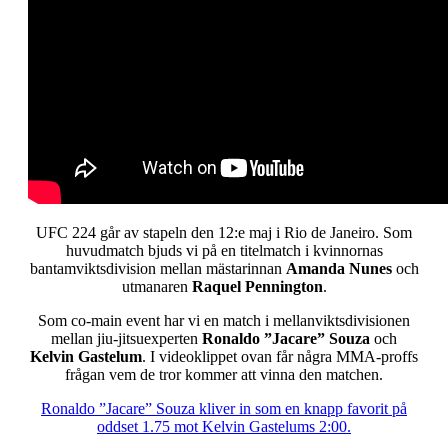
UFC 224 går av stapeln den 12:e maj i Rio de Janeiro. Som
huvudmatch bjuds vi på en titelmatch i kvinnornas
bantamviktsdivision mellan mästarinnan
Amanda Nunes
och
utmanaren
Raquel Pennington
.
Som co-main event har vi en match i mellanviktsdivisionen
mellan jiu-jitsuexperten
Ronaldo ”Jacare” Souza
och
Kelvin Gastelum
. I videoklippet ovan får några MMA-proffs
frågan vem de tror kommer att vinna den matchen.
Ronaldo ”Jacare” Souza kliver in som en knapp favorit på
oddset 1.75 mot Kelvin Gastelums 2:00.